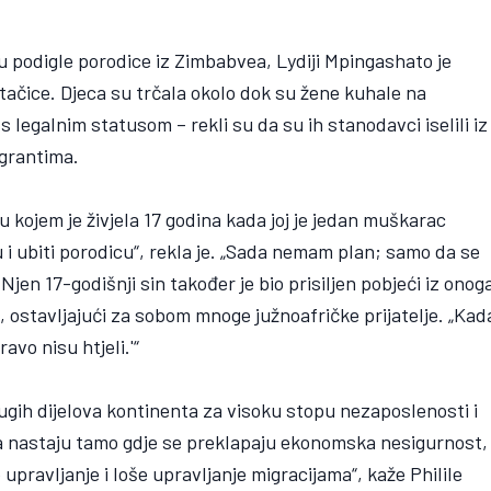
u podigle porodice iz Zimbabvea, Lydiji Mpingashato je
tačice. Djeca su trčala okolo dok su žene kuhale na
 s legalnim statusom – rekli su da su ih stanodavci iselili iz
igrantima.
 kojem je živjela 17 godina kada joj je jedan muškarac
ću i ubiti porodicu“, rekla je. „Sada nemam plan; samo da se
Njen 17-godišnji sin također je bio prisiljen pobjeći iz onog
o, ostavljajući za sobom mnoge južnoafričke prijatelje. „Kad
avo nisu htjeli.'“
ugih dijelova kontinenta za visoku stopu nezaposlenosti i
bija nastaju tamo gdje se preklapaju ekonomska nesigurnost,
pravljanje i loše upravljanje migracijama“, kaže Philile