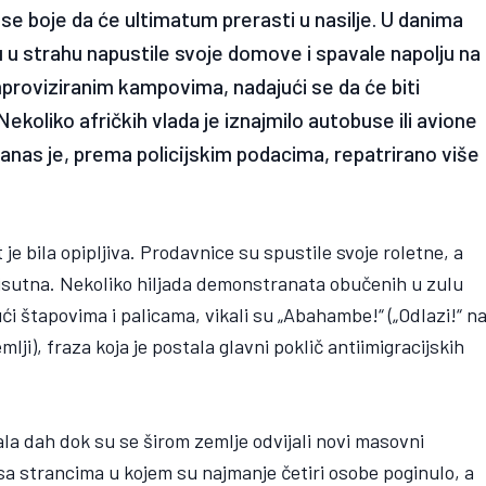
se boje da će ultimatum prerasti u nasilje. U danima
i su u strahu napustile svoje domove i spavale napolju na
mproviziranim kampovima, nadajući se da će biti
Nekoliko afričkih vlada je iznajmilo autobuse ili avione
danas je, prema policijskim podacima, repatrirano više
 bila opipljiva. Prodavnice su spustile svoje roletne, a
prisutna. Nekoliko hiljada demonstranata obučenih u zulu
ći štapovima i palicama, vikali su „Abahambe!“ („Odlazi!“ n
lji), fraza koja je postala glavni poklič antiimigracijskih
la dah dok su se širom zemlje odvijali novi masovni
a strancima u kojem su najmanje četiri osobe poginulo, a