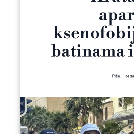
apar
ksenofobij
batinama i
Piše:
Reda