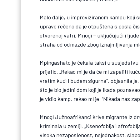
Malo dalje, u improviziranom kampu koji s
upravo rečeno da je otpuštena s posla čis
otvorenoj vatri. Mnogi – uključujući i ljude
straha od odmazde zbog iznajmljivanja m
Mpingashato je čekala taksi u susjedstvu u
prijetio. „Rekao mi je da će mi zapaliti ku
vratim kući i budem sigurna“, objasnila je. 
što je bio jedini dom koji je ikada poznava
je vidio kamp, rekao mi je: ‘Nikada nas zapr
Mnogi Južnoafrikanci krive migrante iz dr
kriminala u zemlji. „Ksenofobija i afrofo
visoka nezaposlenost, nejednakost, slabo u