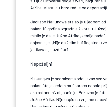
su ljudi utovarali svoje stvari, nagurane u
Afrike. Vlasti su brzo radile na deportaciji
Jackson Makungwa stajao je u jednom od t
nakon 10 godina izgradnje života u Južnoj
mislio je da je Južna Afrika „zemlja nade“,
objasnio je. „Nije da želim biti ilegalno u 
jadikovao je uzdišući.
Nepoželjni
Makungwa je sedmicama odolijevao sve ve
nakon što je sedam muškaraca napalo prijat
ako ostanem“, objasnio je. Pokazao je foto
Južne Afrike. Nije uspio na vrijeme nabavi
Danas ima dva mjeseca“, rekao je.