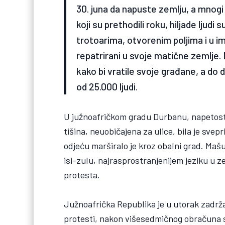
30. juna da napuste zemlju, a mnogi 
koji su prethodili roku, hiljade ljud
trotoarima, otvorenim poljima i u i
repatrirani u svoje matične zemlje. 
kako bi vratile svoje građane, a do 
od 25.000 ljudi.
U južnoafričkom gradu Durbanu, napetost je
tišina, neuobičajena za ulice, bila je sve
odjeću marširalo je kroz obalni grad. Mašu
isi-zulu, najrasprostranjenijem jeziku u zem
protesta.
Južnoafrička Republika je u utorak zadrža
protesti, nakon višesedmičnog obračuna s