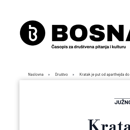
Naslovna
»
Društvo
»
Kratak je put od aparthejda do 
JUŽN
Krata