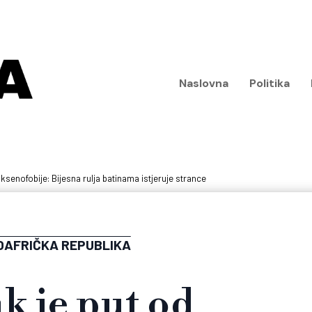
Naslovna
Politika
ksenofobije: Bijesna rulja batinama istjeruje strance
OAFRIČKA REPUBLIKA
k je put od