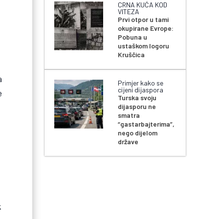
CRNA KUĆA KOD
VITEZA
Prvi otpor u tami
okupirane Evrope:
Pobuna u
ustaškom logoru
Kruščica
a
Primjer kako se
cijeni dijaspora
e
Turska svoju
dijasporu ne
smatra
“gastarbajterima”,
nego dijelom
države
k