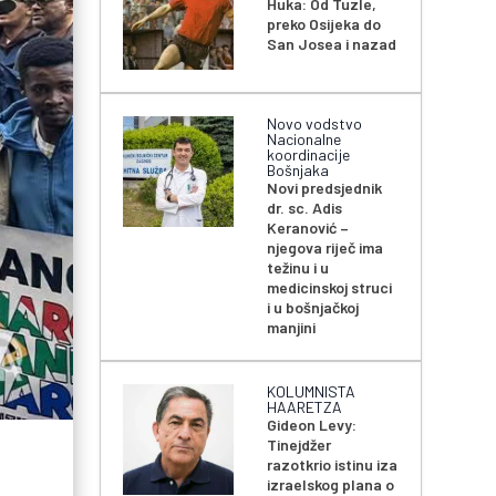
Huka: Od Tuzle,
preko Osijeka do
San Josea i nazad
Novo vodstvo
Nacionalne
koordinacije
Bošnjaka
Novi predsjednik
dr. sc. Adis
Keranović –
njegova riječ ima
težinu i u
medicinskoj struci
i u bošnjačkoj
manjini
KOLUMNISTA
HAARETZA
Gideon Levy:
Tinejdžer
razotkrio istinu iza
izraelskog plana o