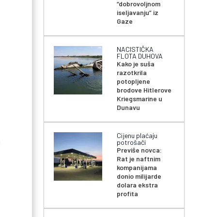
“dobrovoljnom
iseljavanju” iz
Gaze
NACISTIČKA
FLOTA DUHOVA
Kako je suša
razotkrila
potopljene
brodove Hitlerove
Kriegsmarine u
Dunavu
Cijenu plaćaju
a
potrošači
Previše novca:
Rat je naftnim
kompanijama
donio milijarde
dolara ekstra
profita