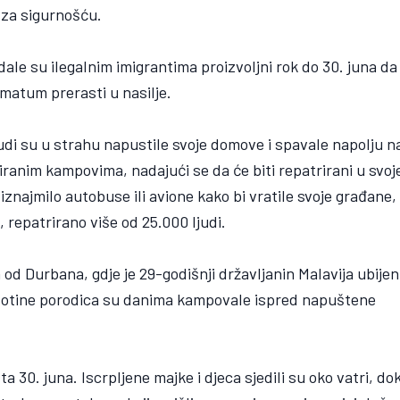
i za sigurnošću.
dale su ilegalnim imigrantima proizvoljni rok do 30. juna da
imatum prerasti u nasilje.
ljudi su u strahu napustile svoje domove i spavale napolju n
iranim kampovima, nadajući se da će biti repatrirani u svoj
iznajmilo autobuse ili avione kako bi vratile svoje građane,
 repatrirano više od 25.000 ljudi.
od Durbana, gdje je 29-godišnji državljanin Malavija ubijen
 stotine porodica su danima kampovale ispred napuštene
a 30. juna. Iscrpljene majke i djeca sjedili su oko vatri, do