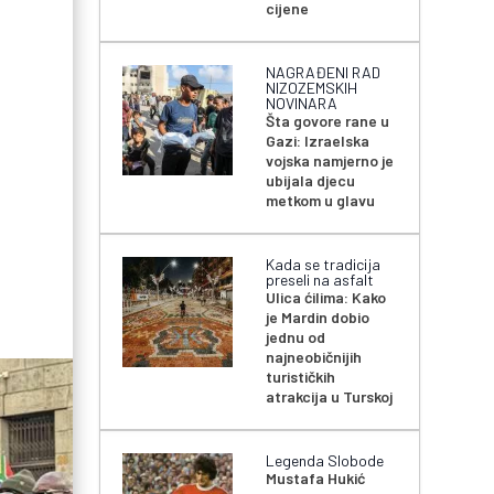
cijene
NAGRAĐENI RAD
NIZOZEMSKIH
NOVINARA
Šta govore rane u
Gazi: Izraelska
vojska namjerno je
ubijala djecu
metkom u glavu
Kada se tradicija
preseli na asfalt
Ulica ćilima: Kako
je Mardin dobio
jednu od
najneobičnijih
turističkih
atrakcija u Turskoj
Legenda Slobode
Mustafa Hukić