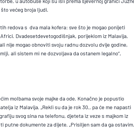
 torbe, u autobuse koji su išli prema sjevernoj granici Južn
 što većeg broja ljudi.
ih redova s dva mala kofera: sve što je mogao ponijeti
 Africi. Dvadesetdevetogodišnjak, porijeklom iz Malavija,
 ali nije mogao obnoviti svoju radnu dozvolu dvije godine,
zemlji, ali sistem mi ne dozvoljava da ostanem legalno“,
ćim molbama svoje majke da ode. Konačno je popustio
elja iz Malavija. „Rekli su da je rok 30., pa će me napasti
grafiju svog sina na telefonu, djeteta iz veze s majkom iz
ti putne dokumente za dijete. „Prisiljen sam da ga ostavim