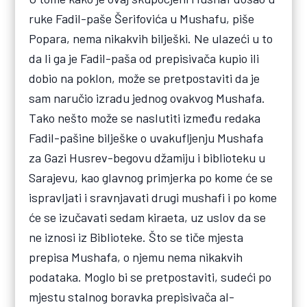
ruke Fadil-paše Šerifovića u Mushafu, piše
Popara, nema nikakvih bilješki. Ne ulazeći u to
da li ga je Fadil-paša od prepisivača kupio ili
dobio na poklon, može se pretpostaviti da je
sam naručio izradu jednog ovakvog Mushafa.
Tako nešto može se naslutiti između redaka
Fadil-pašine bilješke o uvakufljenju Mushafa
za Gazi Husrev-begovu džamiju i biblioteku u
Sarajevu, kao glavnog primjerka po kome će se
ispravljati i sravnjavati drugi mushafi i po kome
će se izučavati sedam kiraeta, uz uslov da se
ne iznosi iz Biblioteke. Što se tiče mjesta
prepisa Mushafa, o njemu nema nikakvih
podataka. Moglo bi se pretpostaviti, sudeći po
mjestu stalnog boravka prepisivača al-