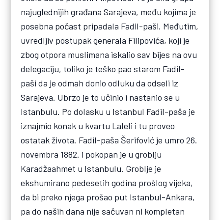
najuglednijih građana Sarajeva, među kojima je
posebna počast pripadala Fadil-paši. Međutim,
uvredljiv postupak generala Filipovića, koji je
zbog otpora muslimana iskalio sav bijes na ovu
delegaciju, toliko je teško pao starom Fadil-
paši da je odmah donio odluku da odseli iz
Sarajeva. Ubrzo je to učinio i nastanio se u
Istanbulu. Po dolasku u Istanbul Fadil-paša je
iznajmio konak u kvartu Laleli i tu proveo
ostatak života. Fadil-paša Šerifović je umro 26.
novembra 1882. i pokopan je u groblju
Karadžaahmet u Istanbulu. Groblje je
ekshumirano pedesetih godina prošlog vijeka,
da bi preko njega prošao put Istanbul-Ankara,
pa do naših dana nije sačuvan ni kompletan