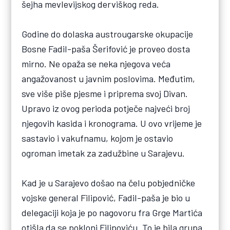
šejha mevlevijskog derviškog reda.
Godine do dolaska austrougarske okupacije
Bosne Fadil-paša Šerifović je proveo dosta
mirno. Ne opaža se neka njegova veća
angažovanost u javnim poslovima. Međutim,
sve više piše pjesme i priprema svoj Divan.
Upravo iz ovog perioda potječe najveći broj
njegovih kasida i kronograma. U ovo vrijeme je
sastavio i vakufnamu, kojom je ostavio
ogroman imetak za zadužbine u Sarajevu.
Kad je u Sarajevo došao na čelu pobjedničke
vojske general Filipović, Fadil-paša je bio u
delegaciji koja je po nagovoru fra Grge Martića
otišla da se pokloni Filipoviću. To je bila grupa