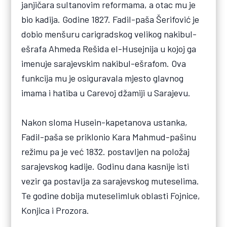
janjičara sultanovim reformama, a otac mu je
bio kadija. Godine 1827. Fadil-paša Šerifović je
dobio menšuru carigradskog velikog nakibul-
ešrafa Ahmeda Rešida el-Husejnija u kojoj ga
imenuje sarajevskim nakibul-ešrafom. Ova
funkcija mu je osiguravala mjesto glavnog
imama i hatiba u Carevoj džamiji u Sarajevu.
Nakon sloma Husein-kapetanova ustanka,
Fadil-paša se priklonio Kara Mahmud-pašinu
režimu pa je već 1832. postavljen na položaj
sarajevskog kadije. Godinu dana kasnije isti
vezir ga postavlja za sarajevskog muteselima.
Te godine dobija muteselimluk oblasti Fojnice,
Konjica i Prozora.