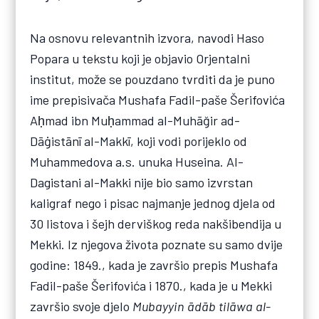
Na osnovu relevantnih izvora, navodi Haso
Popara u tekstu koji je objavio Orjentalni
institut, može se pouzdano tvrditi da je puno
ime prepisivača Mushafa Fadil-paše Šerifovića
Aḥmad ibn Muḥammad al-Muhāğir ad-
Dāġistānī al-Makkī, koji vodi porijeklo od
Muhammedova a.s. unuka Huseina. Al-
Dagistani al-Makki nije bio samo izvrstan
kaligraf nego i pisac najmanje jednog djela od
30 listova i šejh derviškog reda nakšibendija u
Mekki. Iz njegova života poznate su samo dvije
godine: 1849., kada je završio prepis Mushafa
Fadil-paše Šerifovića i 1870., kada je u Mekki
završio svoje djelo
Mubayyin ādāb tilāwa al-