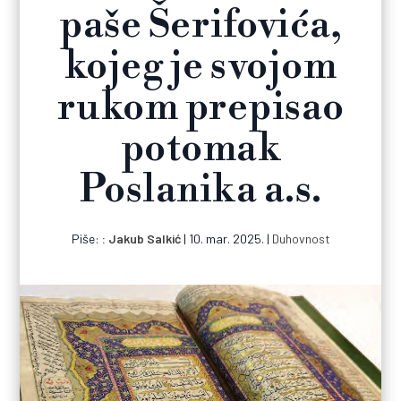
paše Šerifovića,
kojeg je svojom
rukom prepisao
potomak
Poslanika a.s.
Piše:
Jakub Salkić
|
10. mar. 2025.
|
Duhovnost