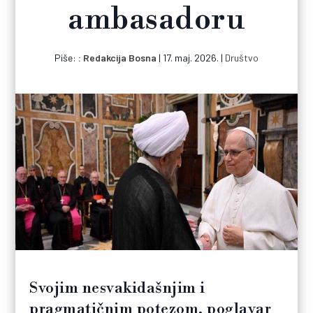
ambasadoru
Piše:
Redakcija Bosna
|
17. maj. 2026.
|
Društvo
Svojim nesvakidašnjim i
pragmatičnim potezom, poglavar