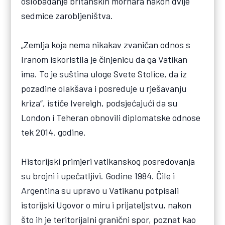
oslobađanje britanskih mornara nakon dvije
sedmice zarobljeništva.
„Zemlja koja nema nikakav zvaničan odnos s
Iranom iskoristila je činjenicu da ga Vatikan
ima. To je suština uloge Svete Stolice, da iz
pozadine olakšava i posreduje u rješavanju
kriza“, ističe Ivereigh, podsjećajući da su
London i Teheran obnovili diplomatske odnose
tek 2014. godine.
Historijski primjeri vatikanskog posredovanja
su brojni i upečatljivi. Godine 1984. Čile i
Argentina su upravo u Vatikanu potpisali
istorijski Ugovor o miru i prijateljstvu, nakon
što ih je teritorijalni granični spor, poznat kao