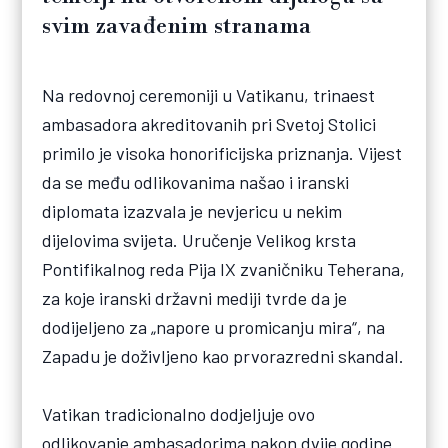
svim zavađenim stranama
Na redovnoj ceremoniji u Vatikanu, trinaest
ambasadora akreditovanih pri Svetoj Stolici
primilo je visoka honorificijska priznanja. Vijest
da se među odlikovanima našao i iranski
diplomata izazvala je nevjericu u nekim
dijelovima svijeta. Uručenje Velikog krsta
Pontifikalnog reda Pija IX zvaničniku Teherana,
za koje iranski državni mediji tvrde da je
dodijeljeno za „napore u promicanju mira“, na
Zapadu je doživljeno kao prvorazredni skandal.
Vatikan tradicionalno dodjeljuje ovo
odlikovanje ambasadorima nakon dvije godine