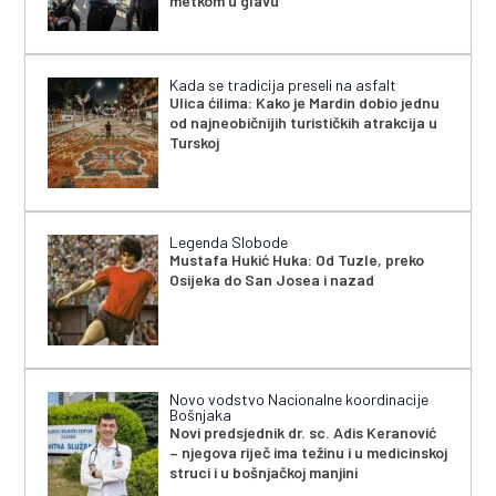
metkom u glavu
Kada se tradicija preseli na asfalt
Ulica ćilima: Kako je Mardin dobio jednu
od najneobičnijih turističkih atrakcija u
Turskoj
Legenda Slobode
Mustafa Hukić Huka: Od Tuzle, preko
Osijeka do San Josea i nazad
Novo vodstvo Nacionalne koordinacije
Bošnjaka
Novi predsjednik dr. sc. Adis Keranović
– njegova riječ ima težinu i u medicinskoj
struci i u bošnjačkoj manjini