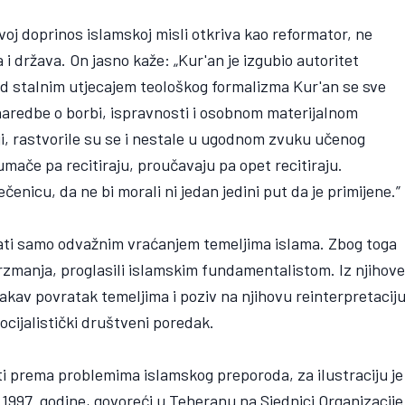
svoj doprinos islamskoj misli otkriva kao reformator, ne
 država. On jasno kaže: „Kur'an je izgubio autoritet
od stalnim utjecajem teološkog formalizma Kur'an se sve
 a naredbe o borbi, ispravnosti i osobnom materijalnom
iji, rastvorile su se i nestale u ugodnom zvuku učenog
umače pa recitiraju, proučavaju pa opet recitiraju.
enicu, da ne bi morali ni jedan jedini put da je primijene.”
ti samo odvažnim vraćanjem temeljima islama. Zbog toga
rzmanja, proglasili islamskim fundamentalistom. Iz njihov
kakav povratak temeljima i poziv na njihovu reinterpretacij
ocijalistički društveni poredak.
ti prema problemima islamskog preporoda, za ilustraciju je
 1997. godine, govoreći u Teheranu na Sjednici Organizacije