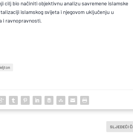
nji cilj bio načiniti objektivnu analizu savremene islamske
vitalizaciji islamskog svijeta i njegovom uključenju u
 i ravnopravnosti.
feljton
SLJEDEĆI 