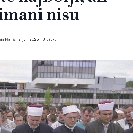
imani nisu
ris Nanić
|
2. jun. 2026.
|
Društvo