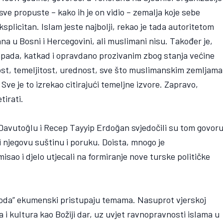
ve propuste – kako ih je on vidio – zemalja koje sebe
eksplicitan. Islam jeste najbolji, rekao je tada autoritetom
a u Bosni i Hercegovini, ali muslimani nisu. Također je,
Zapada, katkad i opravdano prozivanim zbog stanja većine
st, temeljitost, urednost, sve što muslimanskim zemljama
 Sve je to izrekao citirajući temeljne izvore. Zapravo,
tirati.
 Davutoğlu i Recep Tayyip Erdoğan svjedočili su tom govor
li njegovu suštinu i poruku. Doista, mnogo je
sao i djelo utjecali na formiranje nove turske političke
oda” ekumenski pristupaju temama. Nasuprot vjerskoj
ija i kultura kao Božiji dar, uz uvjet ravnopravnosti islama u