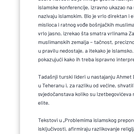
islamske konferencije, izravno ukazao na s
nazivaju islamskim. Bio je vrlo direktan i 
mislioca i ratnog vođe bošnjačkih musliman
vrlo jasno, izrekao šta smatra vrlinama 
muslimanskih zemalja – tačnost, precizno
u pravilu nedostaje, a itekako je islamsko.
pokazujući kako ih treba ispravno interpre
Tadašnji turski lideri u nastajanju Ahmet
u Teheranu i, za razliku od većine, shvati
svjedočanstava koliko su Izetbegovićeva mi
elite.
Tekstovi u „Problemima islamskog prepor
isključivosti, afirmiraju razlikovanje relig