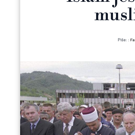
musl
Piše:
Fa