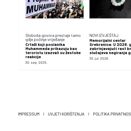
Sloboda govora prestaje tamo
NOVI IZVJEŠTAJ
gdje počinje vrijeđanje
Memorijalni centar
Crteži koji poslanika
Srebrenica: U 2026. 
Muhammeda prikazuju kao
zabrinjavajući rast b
teroristu izazvali su žestoke
slučajeva negiranja 
reakcije
30. jul. 2026.
30. sep. 2025.
IMPRESSUM
I
UVJETI KORIŠTENJA
I
POLITIKA PRIVATNOS