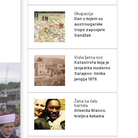
Okupacija
Dan u kojem su
austrougarske
trupe zaposjele
Sandžak
Vrela ljetna noć
Katastrofa koja je
iznjedrila moderno
Sarajevo: Velika
jangija 1879.
Žena na čelu
kartela
Griselda Blanco,
kraljica kokaina