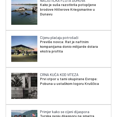
NACISTIČKA FLOTA DUHOVA
Kako je suša razotkrila potopljene
brodove Hitlerove Kriegsmarine u
Dunavu
Cijenu plaćaju potrošači
Previše novca: Rat je naftnim
kompanijama donio milijarde dolara
ekstra profita
CRNA KUĆA KOD VITEZA
Prvi otpor u tami okupirane Evrope:
Pobuna u ustaškom logoru Kruščica
Primjer kako se cijeni dijaspora
Turska svoju dijasporu ne smatra