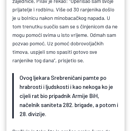
zajednice, Pilav je rekao: “Operisao sam svoje
prijatelje i rodbinu. Više od 30 ranjenika došlo
je u bolnicu nakon minobacačkog napada. U
tom trenutku suočio sam se s činjenicom da ne
mogu pomoći svima u isto vrijeme. Odmah sam
pozvao pomoć. Uz pomoć dobrovoljačkih
timova, uspjeli smo spasiti gotovo sve
ranjenike tog dana”, prisjetio se.
Ovog ljekara Srebreničani pamte po
hrabrosti i ljudskosti i kao nekoga ko je
cijeli rat bio pripadnik Armije BiH,
načelnik saniteta 282. brigade, a potom i
28. divizije.