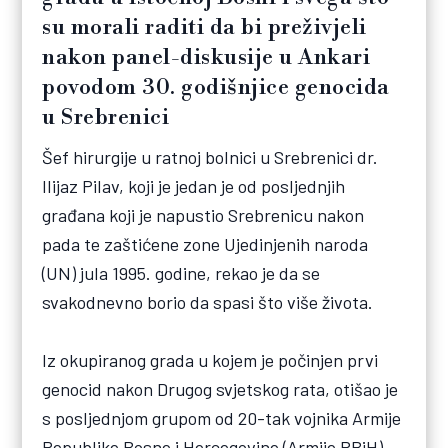
su morali raditi da bi preživjeli
nakon panel-diskusije u Ankari
povodom 30. godišnjice genocida
u Srebrenici
Šef hirurgije u ratnoj bolnici u Srebrenici dr.
Ilijaz Pilav, koji je jedan je od posljednjih
građana koji je napustio Srebrenicu nakon
pada te zaštićene zone Ujedinjenih naroda
(UN) jula 1995. godine, rekao je da se
svakodnevno borio da spasi što više života.
Iz okupiranog grada u kojem je počinjen prvi
genocid nakon Drugog svjetskog rata, otišao je
s posljednjom grupom od 20-tak vojnika Armije
Republike Bosne i Hercegovine (Armije RBiH)