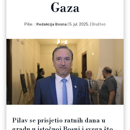
Gaza
Piše:
Redakcija Bosna
|
5. jul. 2025.
|
Društvo
Pilav se prisjetio ratnih dana u
gradu u istočnoj Bosni i svega što