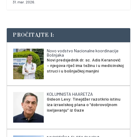
31. mar. 2026.
PROČITAJTE I:
Novo vodstvo Nacionalne koordinacije
Bošnjaka
Novi predsjednik dr. sc. Adis Keranović
– njegova riječ ima težinu i u medicinskoj
struci i u bošnjačkoj manjini
KOLUMNISTA HAARETZA
Gideon Levy: Tinejdžer razotkrio istinu
iza izraelskog plana o “dobrovoljnom
iseljavanju” iz Gaze