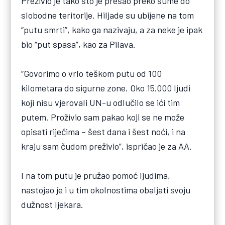
Preživio je tako što je prešao preko šume do
slobodne teritorije. Hiljade su ubijene na tom
“putu smrti”, kako ga nazivaju, a za neke je ipak
bio “put spasa”, kao za Pilava.
“Govorimo o vrlo teškom putu od 100
kilometara do sigurne zone. Oko 15.000 ljudi
koji nisu vjerovali UN-u odlučilo se ići tim
putem. Proživio sam pakao koji se ne može
opisati riječima – šest dana i šest noći, i na
kraju sam čudom preživio”, ispričao je za AA.
I na tom putu je pružao pomoć ljudima,
nastojao je i u tim okolnostima obaljati svoju
dužnost ljekara.