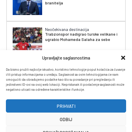
branitelja
Neočekivana destinacija
Trabzonspor nadigrao turske velikane i
ugrabio Mohameda Salaha za sebe
Upravljajte saglasnostima
Da bismo pružili najbolje iskustvo, koristimo tehnologije poput kolačića za čuvanje
i/ili pristup informacijama o uređaju. Saglasnost sa ovim tehnologijama će nam
omogućiti da obrađujemo podatke kao što su ponašanje pri pregledanju ili
jedinstveni ID-ovi na ovoj web lokaciji. Nepristanak ili povlačenje saglasnosti može
negativno uticati na određene karakteristike i funkcije.
IMPRESSUM
|
UVJETI KORIŠTENJA
|
POLITIKA
PRIVATNOSTI
|
KONTAKT
|
ČASOPIS
PRIHVATI
ODBIJ