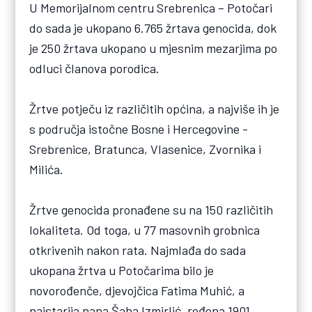
U Memorijalnom centru Srebrenica – Potočari
do sada je ukopano 6.765 žrtava genocida, dok
je 250 žrtava ukopano u mjesnim mezarjima po
odluci članova porodica.
Žrtve potječu iz različitih općina, a najviše ih je
s područja istočne Bosne i Hercegovine -
Srebrenice, Bratunca, Vlasenice, Zvornika i
Milića.
Žrtve genocida pronađene su na 150 različitih
lokaliteta. Od toga, u 77 masovnih grobnica
otkrivenih nakon rata. Najmlađa do sada
ukopana žrtva u Potočarima bilo je
novorođenče, djevojčica Fatima Muhić, a
najstarija nana Šaha Izmirlić, rođena 1901.