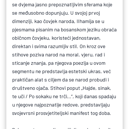
se dvjema jasno prepoznatljivim sferama koje
se međusobno dopunjuju. U svojoj prvoj
dimenziji, kao čovjek naroda, Ilhamija se u
pjesmama pisanim na bosanskom jeziku obraća
običnom čovjeku, koristeći jednostavan,
direktan i svima razumljiv stil. On kroz ove
stihove poziva narod na moral, vjeru, rad i
sticanje znanja, pa njegova poezija u ovom
segmentu ne predstavlja estetski ukras, već
praktičan alat s ciljem da se narod probudi i
društveno ojača. Stihovi poput „Hajde, sinak,
te uči / Po sokaku ne trči…“, koji danas spadaju
u njegove najpoznatije redove, predstavljaju
svojevrsni prosvjetiteljski manifest tog doba.