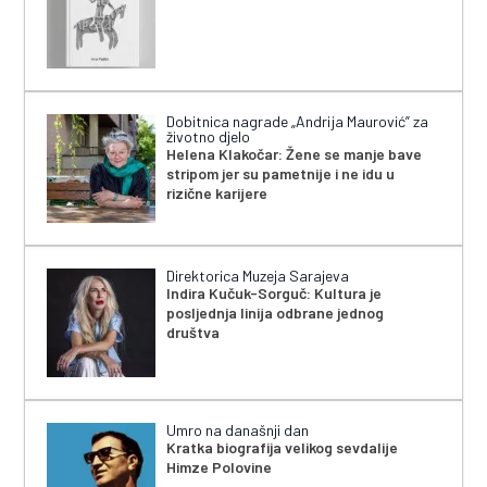
Dobitnica nagrade „Andrija Maurović” za
životno djelo
Helena Klakočar: Žene se manje bave
stripom jer su pametnije i ne idu u
rizične karijere
Direktorica Muzeja Sarajeva
Indira Kučuk-Sorguč: Kultura je
posljednja linija odbrane jednog
društva
Umro na današnji dan
Kratka biografija velikog sevdalije
Himze Polovine