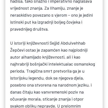
hadisa, tako snažno i imperativno naglašava
vrijednost znanja. Za Ilhamiju, znanje je
neraskidivo povezano s vjerom – ono je jedini
istinski put ka izgradnji boljeg čovjeka i
pravednijeg društva.
U istoriji književnosti Sejjid Abdulvehhab
Žepčevi ostao je zapamćen kao najplodniji
autor alhamijado književnosti, ali i kao
najhrabriji bošnjački intelektualac osmanskog
perioda. Tragična smrt pretvorila ga je u
istorijsku legendu, dok se njegova djela,
posebno ona stvorena na narodnom jeziku, i
danas čitaju kao vanvremenski poziv na
očuvanje morala, sticanje znanja i otpor
svakom obliku nepravde. U prelomnim