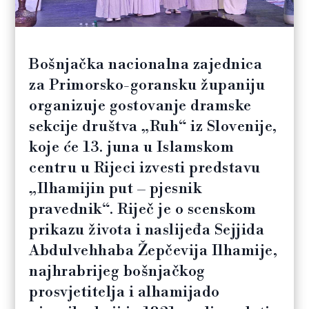
Bošnjačka nacionalna zajednica
za Primorsko-goransku županiju
organizuje gostovanje dramske
sekcije društva „Ruh“ iz Slovenije,
koje će 13. juna u Islamskom
centru u Rijeci izvesti predstavu
„Ilhamijin put – pjesnik
pravednik“. Riječ je o scenskom
prikazu života i naslijeđa Sejjida
Abdulvehhaba Žepčevija Ilhamije,
najhrabrijeg bošnjačkog
prosvjetitelja i alhamijado