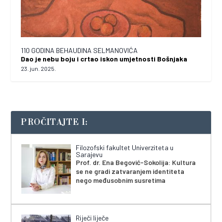
110 GODINA BEHAUDINA SELMANOVIĆA
Dao je nebu boju i crtao iskon umjetnosti Bošnjaka
23. jun. 2025.
PROČITAJTE I:
Filozofski fakultet Univerziteta u
Sarajevu
Prof. dr. Ena Begović-Sokolija: Kultura
se ne gradi zatvaranjem identiteta
nego međusobnim susretima
Riječi liječe