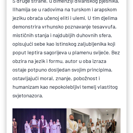
S druge strane, u dimenziji divanskog pjesnika,
Ilhamija se u radovima na turskom i arapskom
jeziku obraća učenoj eliti i ulemi. U tim djelima
demonstrira vrhunsko poznavanje tesavvufa,
mističnih stanja i najdubljih duhovnih sfera,
opisujući sebe kao istinskog zaljubljenika koji
poput leptira sagorijeva u plamenu svijeće. Bez
obzira na jezik i formu, autor u oba izraza
ostaje potpuno dosljedan svojim principima,
ostavljajući moral, znanje, pobožnost i
humanizam kao nepokolebljivi temelj vlastitog
svjetonazora.