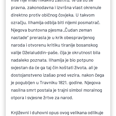
pravna, zakonodavna i izvršna vlast okrenule
direktno protiv običnog čovjeka. U takvom
ozračju, Ilhamija odbija biti nijemi posmatrač.
Njegova buntovna pjesma „Čudan zeman
nastade“ prerasla je u krik obespravljenog
naroda i otvorenu kritiku tiranije bosanskog
valije Dželaluddin-paše, čija je okrutnost bila
nadaleko poznata. Ilhamija je bio potpuno
svjestan da će ga taj čin koštati života, ali je
dostojanstveno izašao pred vezira, nakon čega
je pogubljen u Travniku 1821. godine. Njegova
nasilna smrt postala je trajni simbol moralnog
otpora i svjesne žrtve za narod.
Književni i duhovni opus ovog velikana odlikuje