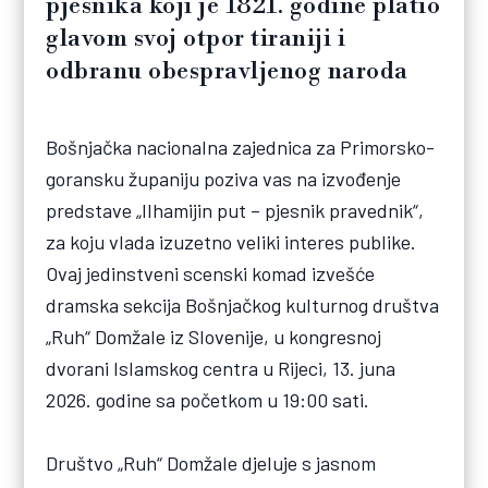
pjesnika koji je 1821. godine platio
glavom svoj otpor tiraniji i
odbranu obespravljenog naroda
Bošnjačka nacionalna zajednica za Primorsko-
goransku županiju poziva vas na izvođenje
predstave „Ilhamijin put – pjesnik pravednik“,
za koju vlada izuzetno veliki interes publike.
Ovaj jedinstveni scenski komad izvešće
dramska sekcija Bošnjačkog kulturnog društva
„Ruh“ Domžale iz Slovenije, u kongresnoj
dvorani Islamskog centra u Rijeci, 13. juna
2026. godine sa početkom u 19:00 sati.
Društvo „Ruh“ Domžale djeluje s jasnom