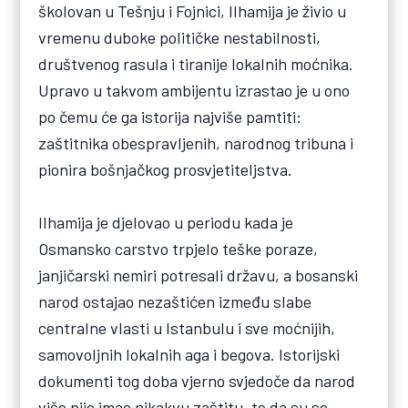
školovan u Tešnju i Fojnici, Ilhamija je živio u
vremenu duboke političke nestabilnosti,
društvenog rasula i tiranije lokalnih moćnika.
Upravo u takvom ambijentu izrastao je u ono
po čemu će ga istorija najviše pamtiti:
zaštitnika obespravljenih, narodnog tribuna i
pionira bošnjačkog prosvjetiteljstva.
Ilhamija je djelovao u periodu kada je
Osmansko carstvo trpjelo teške poraze,
janjičarski nemiri potresali državu, a bosanski
narod ostajao nezaštićen između slabe
centralne vlasti u Istanbulu i sve moćnijih,
samovoljnih lokalnih aga i begova. Istorijski
dokumenti tog doba vjerno svjedoče da narod
više nije imao nikakvu zaštitu, te da su se