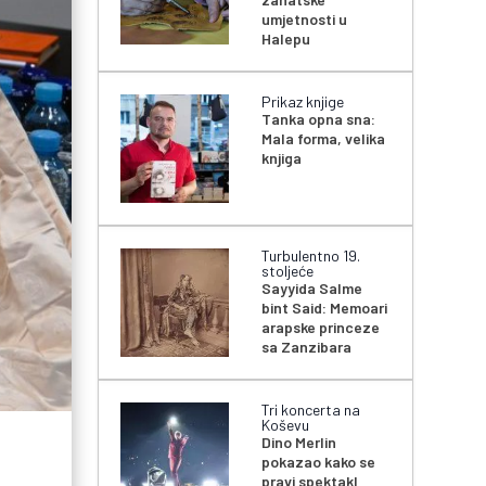
umjetnosti u
Halepu
Prikaz knjige
Tanka opna sna:
Mala forma, velika
knjiga
Turbulentno 19.
stoljeće
Sayyida Salme
bint Said: Memoari
arapske princeze
sa Zanzibara
Tri koncerta na
Koševu
Dino Merlin
pokazao kako se
pravi spektakl