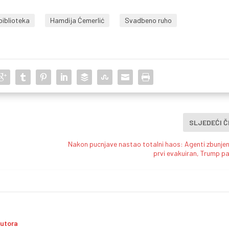
biblioteka
Hamdija Ćemerlić
Svadbeno ruho
SLJEDEĆI 
Nakon pucnjave nastao totalni haos: Agenti zbunjen
prvi evakuiran, Trump p
autora