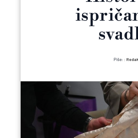
ispriča
svad
Piše:
Redak