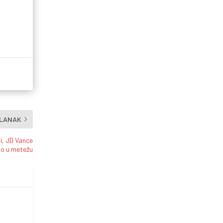
ČLANAK
i, JD Vance
ao u metežu