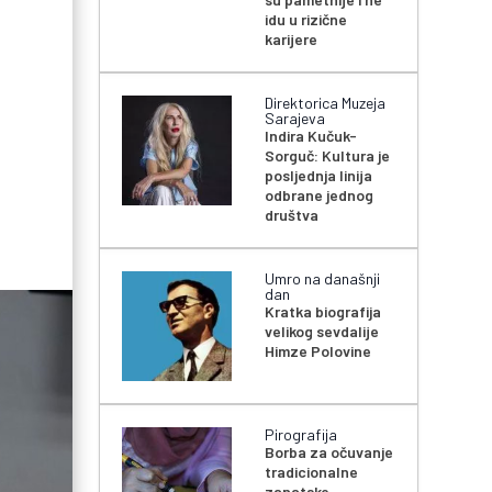
idu u rizične
karijere
Direktorica Muzeja
Sarajeva
Indira Kučuk-
Sorguč: Kultura je
posljednja linija
odbrane jednog
društva
Umro na današnji
dan
Kratka biografija
velikog sevdalije
Himze Polovine
Pirografija
Borba za očuvanje
tradicionalne
zanatske