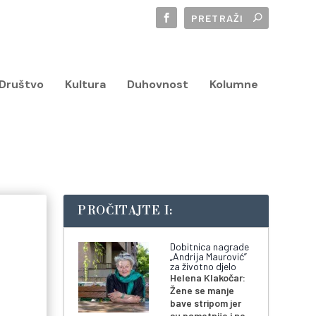
Društvo
Kultura
Duhovnost
Kolumne
PROČITAJTE I:
Dobitnica nagrade
„Andrija Maurović”
za životno djelo
Helena Klakočar:
Žene se manje
bave stripom jer
su pametnije i ne