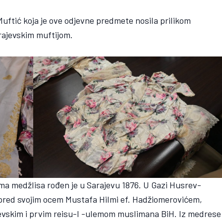
uftić koja je ove odjevne predmete nosila prilikom
rajevskim muftijom.
lema medžlisa rođen je u Sarajevu 1876. U Gazi Husrev-
i pred svojim ocem Mustafa Hilmi ef. Hadžiomerovićem,
vskim i prvim reisu-l -ulemom muslimana BiH. Iz medrese