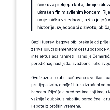
čine dva prelijepa kata, dimije i b
ukrašen finim svilenim koncem. Rije
umjetničku vrijednost, a što je još 
historije, svjedočeći o životu, običa
Gazi Husrev-begova biblioteka je od prije
zahvaljujući plemenitom gestu gospođe Ai
intelektualaca rahmetli Hamdije Ćemerlića
porodičnog naslijeđa, svadbeno ruho svoje
Ovo izuzetno ruho, sačuvano s velikom paž
prelijepa kata, dimije i bluza izrađeni od
koncem. Riječ je o predmetima koji imaju i
važnije i duboku simboliku porodične i druš
ljepote iz prošlih vremena.