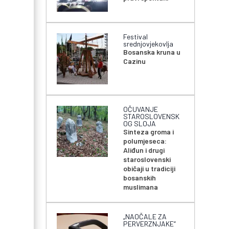
Festival
srednjovjekovlja
Bosanska kruna u
Cazinu
OČUVANJE
STAROSLOVENSK
OG SLOJA
Sinteza groma i
polumjeseca:
Aliđun i drugi
staroslovenski
običaji u tradiciji
bosanskih
muslimana
„NAOČALE ZA
PERVERZNJAKE“