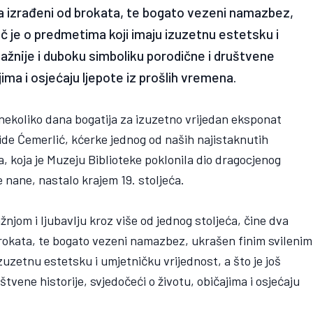
luza izrađeni od brokata, te bogato vezeni namazbez,
č je o predmetima koji imaju izuzetnu estetsku i
važnije i duboku simboliku porodične i društvene
jima i osjećaju ljepote iz prošlih vremena.
 nekoliko dana bogatija za izuzetno vrijedan eksponat
de Ćemerlić, kćerke jednog od naših najistaknutih
, koja je Muzeju Biblioteke poklonila dio dragocjenog
 nane, nastalo krajem 19. stoljeća.
njom i ljubavlju kroz više od jednog stoljeća, čine dva
 brokata, te bogato vezeni namazbez, ukrašen finim svilenim
zuzetnu estetsku i umjetničku vrijednost, a što je još
tvene historije, svjedočeći o životu, običajima i osjećaju