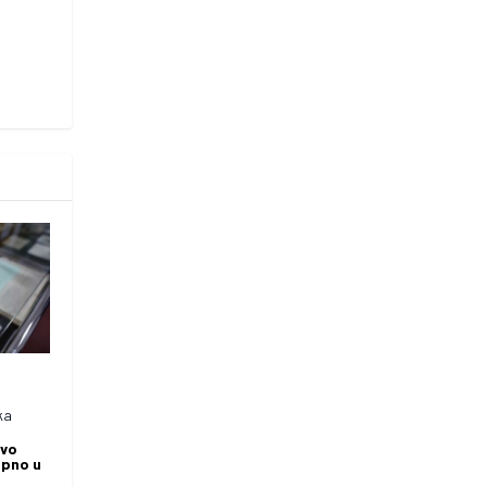
ka
tvo
upno u