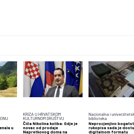
KRIZA U HRVATSKOM
Nacionalna i univerzitets
JONU
KULTURNOM DRUŠTVU
biblioteka
Čiča Nikolina koliba: Gdje je
Neprocjenjivo bogats
enala u
novac od prodaje
rukopisa sada je dost
Napretkovog doma na
digitalnom formatu