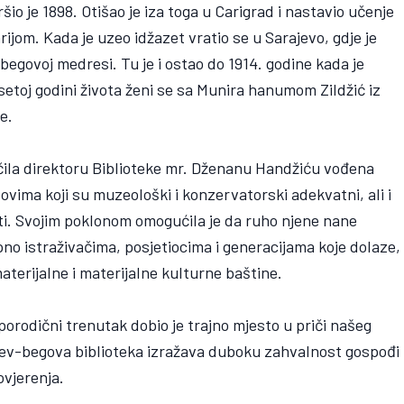
io je 1898. Otišao je iza toga u Carigrad i nastavio učenje
jom. Kada je uzeo idžazet vratio se u Sarajevo, gdje je
govoj medresi. Tu je i ostao do 1914. godine kada je
toj godini života ženi se sa Munira hanumom Zildžić iz
e.
čila direktoru Biblioteke mr. Dženanu Handžiću vođena
vima koji su muzeološki i konzervatorski adekvatni, ali i
ti. Svojim poklonom omogućila je da ruho njene nane
o istraživačima, posjetiocima i generacijama koje dolaze,
aterijalne i materijalne kulturne baštine.
orodični trenutak dobio je trajno mjesto u priči našeg
srev-begova biblioteka izražava duboku zahvalnost gospođi
vjerenja.