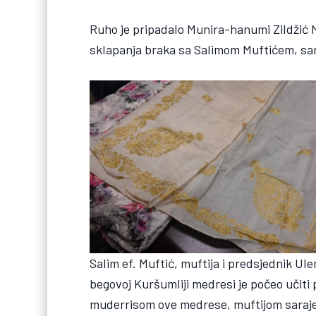
Ruho je pripadalo Munira-hanumi Zildžić M
sklapanja braka sa Salimom Muftićem, sa
Salim ef. Muftić, muftija i predsjednik U
begovoj Kuršumliji medresi je počeo učit
muderrisom ove medrese, muftijom saraje