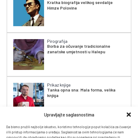
Kratka biografija velikog sevdalije
Himze Polovine
Pirografija
Borba za očuvanje tradicionalne
zanatske umjetnosti u Halepu
Prikaz knjige
Tanka opna sna: Mala forma, velika
knjiga
Upravljajte saglasnostima
Da bismo pružili najbolje iskustvo, koristimo tehnologije poput kolačića za čuvanje
i/ili pristup informacijama o uređaju. Saglasnost sa ovim tehnologijama će nam
omogućiti da obrađujemo podatke kao što su ponašanje pri pregledanju ili