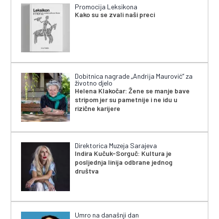
Promocija Leksikona
Kako su se zvali naši preci
Dobitnica nagrade „Andrija Maurović” za
životno djelo
Helena Klakočar: Žene se manje bave
stripom jer su pametnije i ne idu u
rizične karijere
Direktorica Muzeja Sarajeva
Indira Kučuk-Sorguč: Kultura je
posljednja linija odbrane jednog
društva
Umro na današnji dan