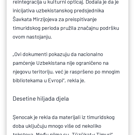
reintegracija u kulturni opticaj. Dodala je da je
inicijativa uzbekistanskog predsjednika
Šavkata Mirzijojeva za preispitivanje
timuridskog perioda pružila značajnu podršku
ovom nastojanju.
„Ovi dokumenti pokazuju da nacionalno
pamćenje Uzbekistana nije ograničeno na
njegovu teritoriju, već je raspršeno po mnogim
bibliotekama u Evropi“, rekla je.
Desetine hiljada djela
Şenocak je rekla da materijali iz timuridskog
doba uključuju mnogo više od nekoliko
tekstova. Među njima su „Tüzükat-ı Timuri“,