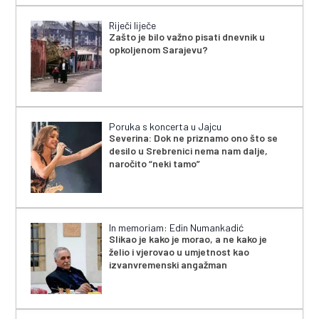
Riječi liječe
Zašto je bilo važno pisati dnevnik u
opkoljenom Sarajevu?
Poruka s koncerta u Jajcu
Severina: Dok ne priznamo ono što se
desilo u Srebrenici nema nam dalje,
naročito “neki tamo”
In memoriam: Edin Numankadić
Slikao je kako je morao, a ne kako je
želio i vjerovao u umjetnost kao
izvanvremenski angažman