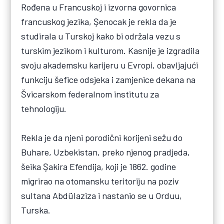
Rođena u Francuskoj i izvorna govornica
francuskog jezika, Şenocak je rekla da je
studirala u Turskoj kako bi održala vezu s
turskim jezikom i kulturom. Kasnije je izgradila
svoju akademsku karijeru u Evropi, obavljajući
funkciju šefice odsjeka i zamjenice dekana na
Švicarskom federalnom institutu za
tehnologiju.
Rekla je da njeni porodični korijeni sežu do
Buhare, Uzbekistan, preko njenog pradjeda,
šeika Şakira Efendija, koji je 1862. godine
migrirao na otomansku teritoriju na poziv
sultana Abdülaziza i nastanio se u Orduu,
Turska.