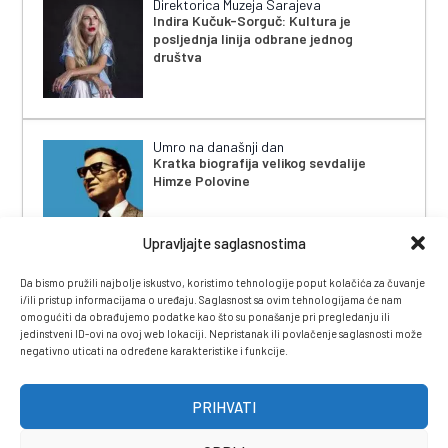
Direktorica Muzeja Sarajeva
Indira Kučuk-Sorguč: Kultura je
posljednja linija odbrane jednog
društva
Umro na današnji dan
Kratka biografija velikog sevdalije
Himze Polovine
Upravljajte saglasnostima
Da bismo pružili najbolje iskustvo, koristimo tehnologije poput kolačića za čuvanje
i/ili pristup informacijama o uređaju. Saglasnost sa ovim tehnologijama će nam
omogućiti da obrađujemo podatke kao što su ponašanje pri pregledanju ili
jedinstveni ID-ovi na ovoj web lokaciji. Nepristanak ili povlačenje saglasnosti može
negativno uticati na određene karakteristike i funkcije.
IMPRESSUM
|
UVJETI KORIŠTENJA
|
POLITIKA
PRIVATNOSTI
|
KONTAKT
|
ČASOPIS
PRIHVATI