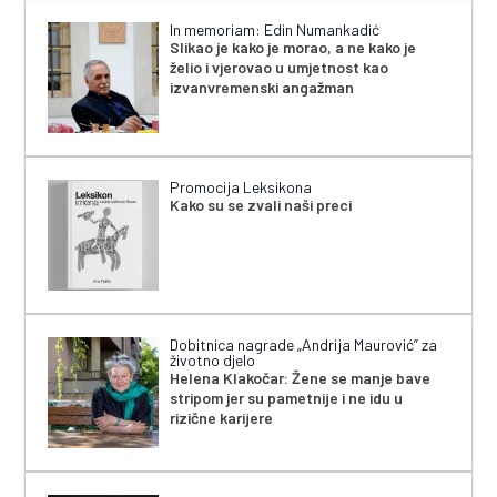
In memoriam: Edin Numankadić
Slikao je kako je morao, a ne kako je
želio i vjerovao u umjetnost kao
izvanvremenski angažman
Promocija Leksikona
Kako su se zvali naši preci
Dobitnica nagrade „Andrija Maurović” za
životno djelo
Helena Klakočar: Žene se manje bave
stripom jer su pametnije i ne idu u
rizične karijere