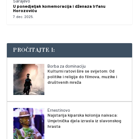
Sarajevo
U ponedjeljak komemoracija i dženaza Irfanu
Horozoviću
7. dec. 2025.
PROČITAJTE I:
Borba za dominaciju
Kulturni ratovi šire se svijetom: Od
politike i religije do filmova, muzike i
društvenih mreža
Ernestinovo
Najstarija kiparska kolonija naivaca:
Umjetnička djela izrasla iz slavonskog
hrasta