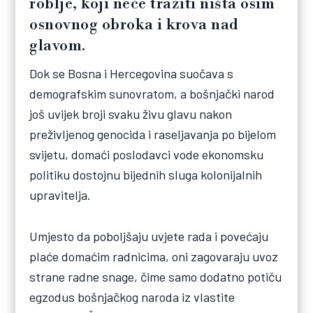
roblje, koji neće tražiti ništa osim
osnovnog obroka i krova nad
glavom.
Dok se Bosna i Hercegovina suočava s
demografskim sunovratom, a bošnjački narod
još uvijek broji svaku živu glavu nakon
preživljenog genocida i raseljavanja po bijelom
svijetu, domaći poslodavci vode ekonomsku
politiku dostojnu bijednih sluga kolonijalnih
upravitelja.
Umjesto da poboljšaju uvjete rada i povećaju
plaće domaćim radnicima, oni zagovaraju uvoz
strane radne snage, čime samo dodatno potiču
egzodus bošnjačkog naroda iz vlastite