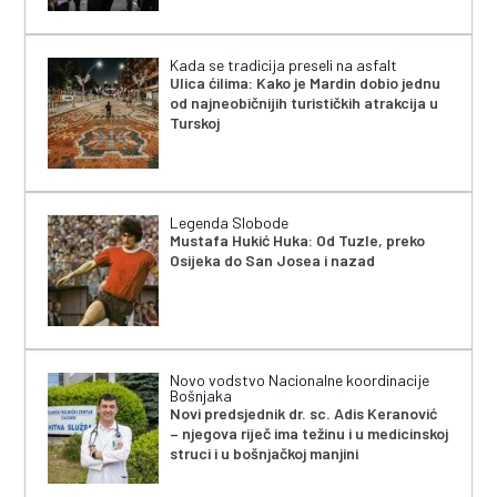
Kada se tradicija preseli na asfalt
Ulica ćilima: Kako je Mardin dobio jednu
od najneobičnijih turističkih atrakcija u
Turskoj
Legenda Slobode
Mustafa Hukić Huka: Od Tuzle, preko
Osijeka do San Josea i nazad
Novo vodstvo Nacionalne koordinacije
Bošnjaka
Novi predsjednik dr. sc. Adis Keranović
– njegova riječ ima težinu i u medicinskoj
struci i u bošnjačkoj manjini