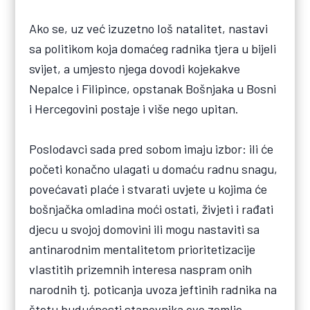
Ako se, uz već izuzetno loš natalitet, nastavi
sa politikom koja domaćeg radnika tjera u bijeli
svijet, a umjesto njega dovodi kojekakve
Nepalce i Filipince, opstanak Bošnjaka u Bosni
i Hercegovini postaje i više nego upitan.
Poslodavci sada pred sobom imaju izbor: ili će
početi konačno ulagati u domaću radnu snagu,
povećavati plaće i stvarati uvjete u kojima će
bošnjačka omladina moći ostati, živjeti i rađati
djecu u svojoj domovini ili mogu nastaviti sa
antinarodnim mentalitetom prioritetizacije
vlastitih prizemnih interesa naspram onih
narodnih tj. poticanja uvoza jeftinih radnika na
štetu budućnosti stanovnika ove zemlje.