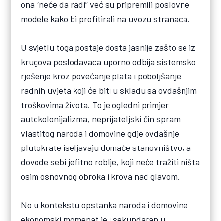
ona “neće da radi” već su pripremili poslovne
modele kako bi profitirali na uvozu stranaca.
U svjetlu toga postaje dosta jasnije zašto se iz
krugova poslodavaca uporno odbija sistemsko
rješenje kroz povećanje plata i poboljšanje
radnih uvjeta koji će biti u skladu sa ovdašnjim
troškovima života. To je ogledni primjer
autokolonijalizma, neprijateljski čin spram
vlastitog naroda i domovine gdje ovdašnje
plutokrate iseljavaju domaće stanovništvo, a
dovode sebi jefitno roblje, koji neće tražiti ništa
osim osnovnog obroka i krova nad glavom.
No u kontekstu opstanka naroda i domovine
ekonomski momenat je i sekundaran u