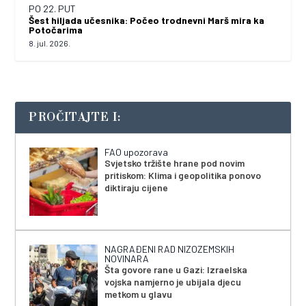
PO 22. PUT
Šest hiljada učesnika: Počeo trodnevni Marš mira ka
Potočarima
8. jul. 2026.
PROČITAJTE I:
FAO upozorava
Svjetsko tržište hrane pod novim
pritiskom: Klima i geopolitika ponovo
diktiraju cijene
NAGRAĐENI RAD NIZOZEMSKIH
NOVINARA
Šta govore rane u Gazi: Izraelska
vojska namjerno je ubijala djecu
metkom u glavu