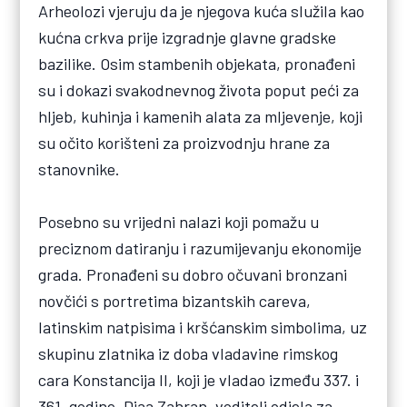
Arheolozi vjeruju da je njegova kuća služila kao
kućna crkva prije izgradnje glavne gradske
bazilike. Osim stambenih objekata, pronađeni
su i dokazi svakodnevnog života poput peći za
hljeb, kuhinja i kamenih alata za mljevenje, koji
su očito korišteni za proizvodnju hrane za
stanovnike.
Posebno su vrijedni nalazi koji pomažu u
preciznom datiranju i razumijevanju ekonomije
grada. Pronađeni su dobro očuvani bronzani
novčići s portretima bizantskih careva,
latinskim natpisima i kršćanskim simbolima, uz
skupinu zlatnika iz doba vladavine rimskog
cara Konstancija II, koji je vladao između 337. i
361. godine. Diaa Zahran, voditelj odjela za