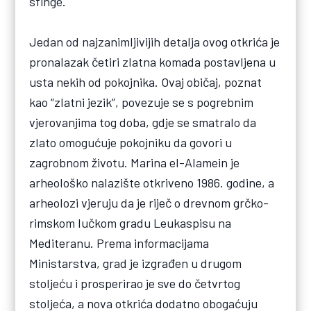
sfinge.
Jedan od najzanimljivijih detalja ovog otkrića je
pronalazak četiri zlatna komada postavljena u
usta nekih od pokojnika. Ovaj običaj, poznat
kao “zlatni jezik”, povezuje se s pogrebnim
vjerovanjima tog doba, gdje se smatralo da
zlato omogućuje pokojniku da govori u
zagrobnom životu. Marina el-Alamein je
arheološko nalazište otkriveno 1986. godine, a
arheolozi vjeruju da je riječ o drevnom grčko-
rimskom lučkom gradu Leukaspisu na
Mediteranu. Prema informacijama
Ministarstva, grad je izgrađen u drugom
stoljeću i prosperirao je sve do četvrtog
stoljeća, a nova otkrića dodatno obogaćuju