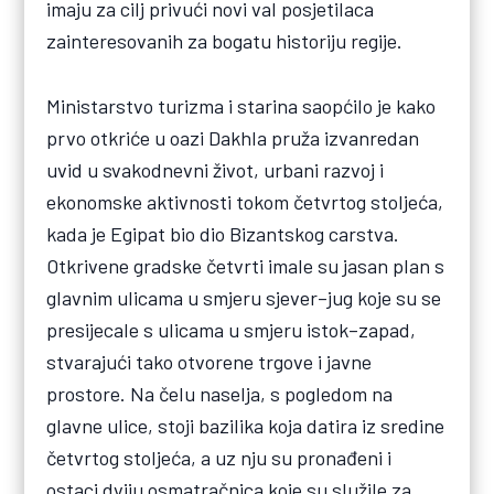
imaju za cilj privući novi val posjetilaca
zainteresovanih za bogatu historiju regije.
Ministarstvo turizma i starina saopćilo je kako
prvo otkriće u oazi Dakhla pruža izvanredan
uvid u svakodnevni život, urbani razvoj i
ekonomske aktivnosti tokom četvrtog stoljeća,
kada je Egipat bio dio Bizantskog carstva.
Otkrivene gradske četvrti imale su jasan plan s
glavnim ulicama u smjeru sjever–jug koje su se
presijecale s ulicama u smjeru istok–zapad,
stvarajući tako otvorene trgove i javne
prostore. Na čelu naselja, s pogledom na
glavne ulice, stoji bazilika koja datira iz sredine
četvrtog stoljeća, a uz nju su pronađeni i
ostaci dviju osmatračnica koje su služile za