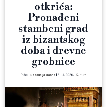
otkrića:
Pronađeni
stambeni grad
iz bizantskog
doba i drevne
grobnice
Piše:
Redakcija Bosna
|
6. jul. 2026.
|
Kultura