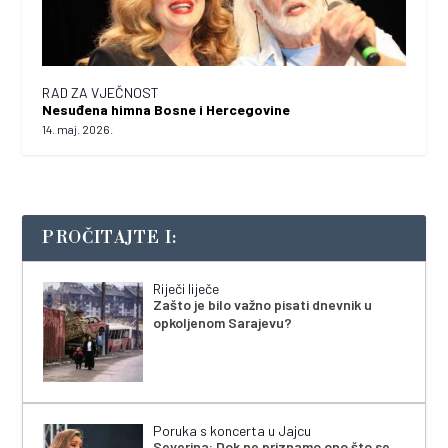
RAD ZA VJEČNOST
Nesuđena himna Bosne i Hercegovine
14. maj. 2026.
PROČITAJTE I:
Riječi liječe
Zašto je bilo važno pisati dnevnik u
opkoljenom Sarajevu?
Poruka s koncerta u Jajcu
Severina: Dok ne priznamo ono što se