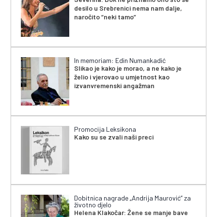
desilo u Srebrenici nema nam dalje,
naročito “neki tamo”
In memoriam: Edin Numankadić
Slikao je kako je morao, a ne kako je
želio i vjerovao u umjetnost kao
izvanvremenski angažman
Promocija Leksikona
Kako su se zvali naši preci
Dobitnica nagrade „Andrija Maurović” za
životno djelo
Helena Klakočar: Žene se manje bave