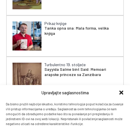
Prikaz knjige
Tanka opna sna: Mala forma, velika
knjiga
Turbulentno 19. stoljeće
Sayyida Salme bint Said: Memoari
arapske princeze sa Zanzibara
Upravljajte saglasnostima
Da bismo pružili najbolje iskustvo, koristimo tehnologije poput kolačića za čuvanje
i/ili pristup informacijama o uređaju. Saglasnost sa ovim tehnologijama će nam
omogućiti da obrađujemo podatke kao što su ponašanje pri pregledanju ili
jedinstveni ID-ovi na ovoj web lokaciji. Nepristanak ili povlačenje saglasnosti može
negativno uticati na određene karakteristike i funkcije.