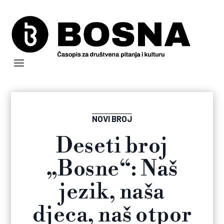
NOVI BROJ
Deseti broj
„Bosne“: Naš
jezik, naša
djeca, naš otpor