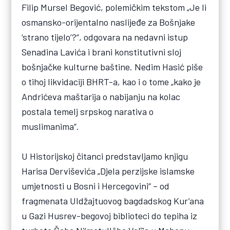
Filip Mursel Begović, polemičkim tekstom „Je li
osmansko-orijentalno naslijeđe za Bošnjake
‘strano tijelo’?“, odgovara na nedavni istup
Senadina Lavića i brani konstitutivni sloj
bošnjačke kulturne baštine. Nedim Hasić piše
o tihoj likvidaciji BHRT-a, kao i o tome „kako je
Andrićeva maštarija o nabijanju na kolac
postala temelj srpskog narativa o
muslimanima“.
U Historijskoj čitanci predstavljamo knjigu
Harisa Derviševića „Djela perzijske islamske
umjetnosti u Bosni i Hercegovini“ – od
fragmenata Uldžajtuovog bagdadskog Kur’ana
u Gazi Husrev-begovoj biblioteci do tepiha iz