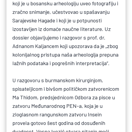
koji je u bosansku arheologiju uveo fotografiju i
zračno snimanje, učestvovao u spašavanju
Sarajevske Hagade i koji je u potpunosti
izostavljen iz domaće naučne literature. Uz
dossier objavljujemo i razgovor s prof. dr.
Adnanom Kaljancem koji upozorava da je „zbog
kolonijalnog pristupa naša arheologija prepuna
lažnih podataka i pogrešnih interpretacija“.
U razgovoru s burmanskom kirurginjom,
spisateljicom i bivšom političkom zatvorenicom
Ma Thidom, predsjednicom Odbora za pisce u
zatvoru Međunarodnog PEN-a, koja je u
zloglasnom rangunskom zatvoru Insein
provela gotovo šest godina od dosuđenih
dvadeset, Vesna Ivezić otvara pitanje moći