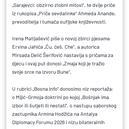
„Sarajevci: obzirno zlobni mitovi“, te dvije priče
iz rukopisa „Priče sevdalinke“ Ahmeda Anande,
prevoditelja i tumača sufijske književnosti.
Irena Matijašević piše o novoj zbirci pjesama
Ervina Jahića „Ću, ćeš, Che“, a autorica
Mirsada Delić Šerifović nastavlja s pričama za
djecu i ovaj put donosi „Zmaja koji je tražio
svoje srce na izvoru Bune“.
U rubrici „Bosna info“ donosimo niz reportaža:
o Mijić-Grmoja doktrini po kojoj „Bošnjak ima
izbor ili šutjeti ili nestati“, o nastupu saborskog
zastupnika Armina Hodžića na Antalya
Diplomacy Forumu 2026 i nizu bilateralnih