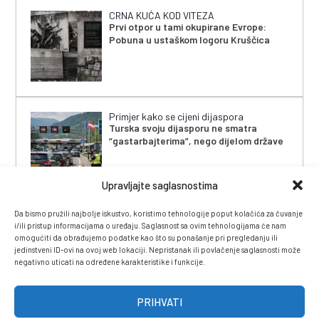
CRNA KUĆA KOD VITEZA
Prvi otpor u tami okupirane Evrope:
Pobuna u ustaškom logoru Kruščica
Primjer kako se cijeni dijaspora
Turska svoju dijasporu ne smatra
“gastarbajterima”, nego dijelom države
Upravljajte saglasnostima
Da bismo pružili najbolje iskustvo, koristimo tehnologije poput kolačića za čuvanje
i/ili pristup informacijama o uređaju. Saglasnost sa ovim tehnologijama će nam
omogućiti da obrađujemo podatke kao što su ponašanje pri pregledanju ili
jedinstveni ID-ovi na ovoj web lokaciji. Nepristanak ili povlačenje saglasnosti može
negativno uticati na određene karakteristike i funkcije.
IMPRESSUM
|
UVJETI KORIŠTENJA
|
POLITIKA
PRIVATNOSTI
|
KONTAKT
|
ČASOPIS
PRIHVATI