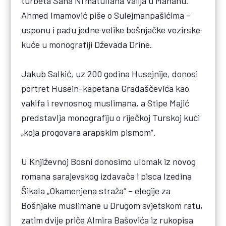
turbeta Šaha Ni‘matullāha Valīja u Mahanu.
Ahmed Imamović piše o Sulejmanpašićima –
usponu i padu jedne velike bošnjačke vezirske
kuće u monografiji Dževada Drine.
Jakub Salkić, uz 200 godina Husejnije, donosi
portret Husein-kapetana Gradaščevića kao
vakifa i revnosnog muslimana, a Stipe Majić
predstavlja monografiju o riječkoj Turskoj kući
„koja progovara arapskim pismom“.
U Književnoj Bosni donosimo ulomak iz novog
romana sarajevskog izdavača i pisca Izedina
Šikala „Okamenjena straža“ – elegije za
Bošnjake muslimane u Drugom svjetskom ratu,
zatim dvije priče Almira Bašovića iz rukopisa