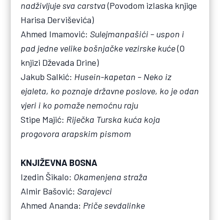
nadživljuje sva carstva
(Povodom izlaska knjige
Harisa Derviševića)
Ahmed Imamović:
Sulejmanpašići – uspon i
pad jedne velike bošnjačke vezirske kuće
(O
knjizi Dževada Drine)
Jakub Salkić:
Husein-kapetan – Neko iz
ejaleta, ko poznaje državne poslove, ko je odan
vjeri i ko pomaže nemoćnu raju
Stipe Majić:
Riječka Turska kuća koja
progovora arapskim pismom
KNJIŽEVNA BOSNA
Izedin Šikalo:
Okamenjena straža
Almir Bašović:
Sarajevci
Ahmed Ananda:
Priče sevdalinke