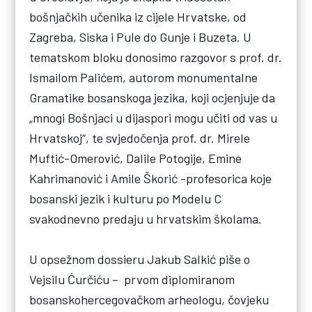
bošnjačkih učenika iz cijele Hrvatske, od
Zagreba, Siska i Pule do Gunje i Buzeta. U
tematskom bloku donosimo razgovor s prof. dr.
Ismailom Palićem, autorom monumentalne
Gramatike bosanskoga jezika, koji ocjenjuje da
„mnogi Bošnjaci u dijaspori mogu učiti od vas u
Hrvatskoj“, te svjedočenja prof. dr. Mirele
Muftić-Omerović, Dalile Potogije, Emine
Kahrimanović i Amile Škorić -profesorica koje
bosanski jezik i kulturu po Modelu C
svakodnevno predaju u hrvatskim školama.
U opsežnom dossieru Jakub Salkić piše o
Vejsilu Ćurčiću – prvom diplomiranom
bosanskohercegovačkom arheologu, čovjeku