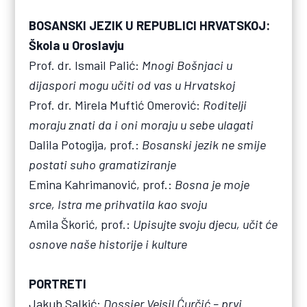
BOSANSKI JEZIK U REPUBLICI HRVATSKOJ:
Škola u Oroslavju
Prof. dr. Ismail Palić:
Mnogi Bošnjaci u
dijaspori mogu učiti od vas u Hrvatskoj
Prof. dr. Mirela Muftić Omerović:
Roditelji
moraju znati da i oni moraju u sebe ulagati
Dalila Potogija, prof.:
Bosanski jezik ne smije
postati suho gramatiziranje
Emina Kahrimanović, prof.:
Bosna je moje
srce, Istra me prihvatila kao svoju
Amila Škorić, prof.:
Upisujte svoju djecu, učit će
osnove naše historije i kulture
PORTRETI
Jakub Salkić:
Dossier Vejsil Ćurčić – prvi