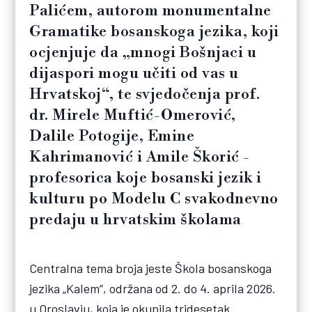
Palićem, autorom monumentalne
Gramatike bosanskoga jezika, koji
ocjenjuje da „mnogi Bošnjaci u
dijaspori mogu učiti od vas u
Hrvatskoj“, te svjedočenja prof.
dr. Mirele Muftić-Omerović,
Dalile Potogije, Emine
Kahrimanović i Amile Škorić -
profesorica koje bosanski jezik i
kulturu po Modelu C svakodnevno
predaju u hrvatskim školama
Centralna tema broja jeste Škola bosanskoga
jezika „Kalem“, održana od 2. do 4. aprila 2026.
u Oroslavju, koja je okupila tridesetak