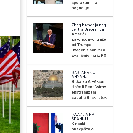
sporazum, Iran
negoduje
Zbog Memorijalnog
centra Srebrenica
Američki
zakonodavci traže
od Trumpa
uvođenje sankcija
zvaničnicima iz RS
SASTANAK U
AMMANU
Bitka za Al-Aksu:
Hoće li Ben-Gvirov
ekstremizam
zapaliti Bliski istok
INVAZIJA NA
ŠPANIJU
Kineski
obavještajci