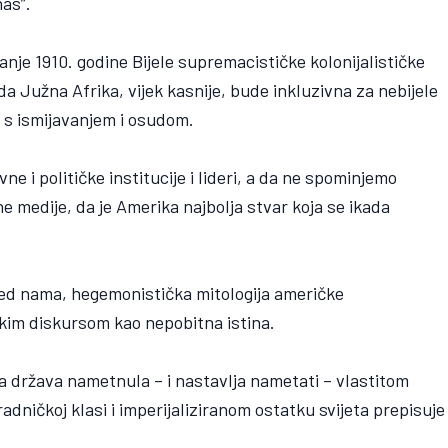
nas”.
anje 1910. godine Bijele supremacističke kolonijalističke
da Južna Afrika, vijek kasnije, bude inkluzivna za nebijele
a s ismijavanjem i osudom.
 i političke institucije i lideri, a da ne spominjemo
 medije, da je Amerika najbolja stvar koja se ikada
ed nama, hegemonistička mitologija američke
čkim diskursom kao nepobitna istina.
na država nametnula – i nastavlja nametati – vlastitom
dničkoj klasi i imperijaliziranom ostatku svijeta prepisuje