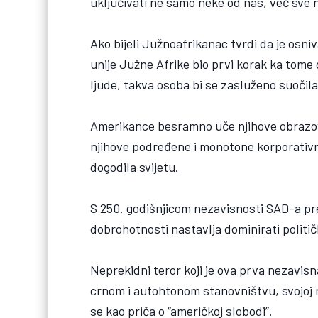
uključivati ne samo neke od nas, već sve 
Ako bijeli Južnoafrikanac tvrdi da je osniv
unije Južne Afrike bio prvi korak ka tome 
ljude, takva osoba bi se zasluženo suočil
Amerikance besramno uče njihove obrazovne
njihove podređene i monotone korporativne
dogodila svijetu.
S 250. godišnjicom nezavisnosti SAD-a pr
dobrohotnosti nastavlja dominirati politi
Neprekidni teror koji je ova prva nezavis
crnom i autohtonom stanovništvu, svojoj ra
se kao priča o “američkoj slobodi”.