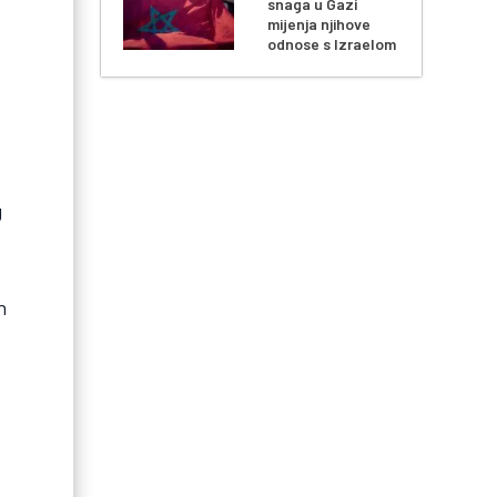
snaga u Gazi
mijenja njihove
odnose s Izraelom
g
h