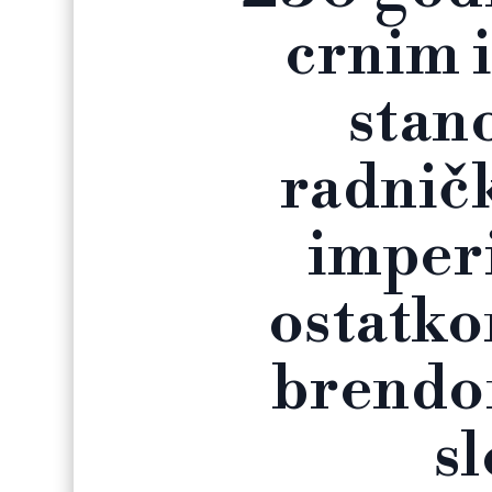
crnim 
stan
radnič
imperi
ostatko
brendo
s