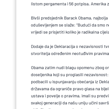
listom pergamenta i 56 potpisa, Amerika za
Bivši predsjednik Barack Obama, najbolja s
oduševljenjem se slaže: “Budući da smo n
vrijedi se prisjetiti koliko je radikalna ci
Dodaje da je Deklaracija o nezavisnosti tv
stvoritelja određenim neotuđivim pravima
Obama zatim nudi blagu opomenu zbog onog
doseljenika koji su proglasili nezavisnost:
podbacili u ispunjavanju obećanja iz Dekl
državama da ograniče pravo glasa na bijel
ustava i povelje o pravima, imali su pred
svakoj generaciji da našu uniju učini sav