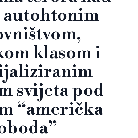
i autohtonim
ovništvom,
kom klasom i
jaliziranim
m svijeta pod
m “američka
loboda”