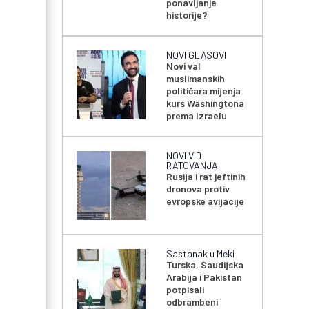
ponavljanje
historije?
NOVI GLASOVI
Novi val
muslimanskih
političara mijenja
kurs Washingtona
prema Izraelu
NOVI VID
RATOVANJA
Rusija i rat jeftinih
dronova protiv
evropske avijacije
Sastanak u Meki
Turska, Saudijska
Arabija i Pakistan
potpisali
odbrambeni