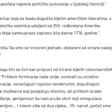
počela najveće političko putovanje u ljudskoj historiji.”
tvar koja se ikada dogodila bijelim američkim liberalima, s
ekoliko sedmica udaljeni od 250. rođendana Amerike,
jela ideja samouprave zapravo bila davne 1776. godine.”
rdila “da smo svi stvoreni jednaki, obdareni od strane naše
”.
a što se čini kao propust od strane bijelih robovlasnički
 “Prilikom formiranja naše unije, osnivači su strašno
aracije, ostavljajući ropstvo netaknutim, dopuštajući
e muškarce koji posjeduju imovinu, ali prilikom izrade
viđanje, genijalnost da nam pruže okvir koji omogućava
ršenijom… I tokom više od dva vijeka… Mi, narod, počeli smo