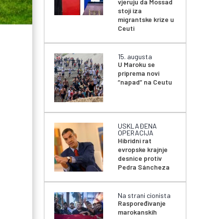
vjeruju da Mossad
stoji iza
migrantske krize u
Ceuti
15. augusta
U Maroku se
priprema novi
“napad” na Ceutu
USKLAĐENA
OPERACIJA
u
Hibridni rat
evropske krajnje
desnice protiv
Pedra Sáncheza
Na strani cionista
Raspoređivanje
marokanskih