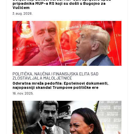
pripadnika MUP-a RS koji su došli u Bugojno za
Vučićem
3. aug. 2026.
POLITIČKA, NAUČNA I FINANSIJSKA ELITA SAD
ZLOSTAVLJALA MALOLJETNICE
Odvratna mreža pedofila: Epsteinovi dokumenti,
najopasniji skandal Trumpove političke ere
16. nov. 2025.