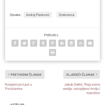
Oznake:
Andrej Plenković
Srebrenica
PODIJELI:
PRETHODNI ČLANAK
SLJEDEĆI ČLANAK
Konjanici prvi put u
Jakub Salkić: Moja sveta
Potočarima
zemlja, natopljena i krvlju i
mastilom