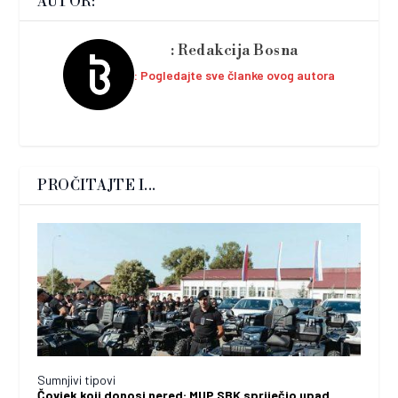
AUTOR:
Redakcija Bosna
Pogledajte sve članke ovog autora
PROČITAJTE I...
Sumnjivi tipovi
Čovjek koji donosi nered: MUP SBK spriječio upad