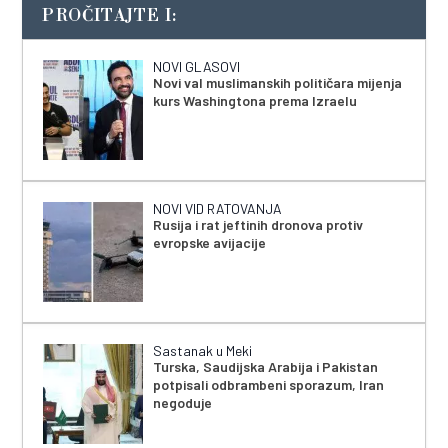
PROČITAJTE I:
NOVI GLASOVI
Novi val muslimanskih političara mijenja
kurs Washingtona prema Izraelu
NOVI VID RATOVANJA
Rusija i rat jeftinih dronova protiv
evropske avijacije
Sastanak u Meki
Turska, Saudijska Arabija i Pakistan
potpisali odbrambeni sporazum, Iran
negoduje