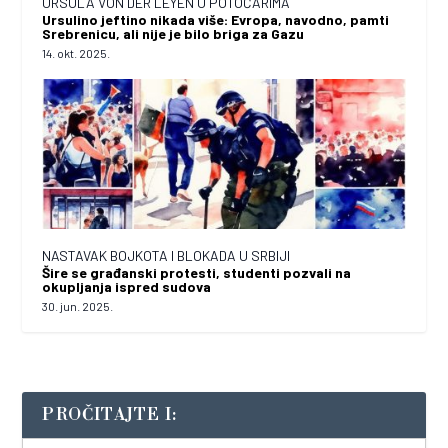
URSULA VON DER LEYEN U POTOČARIMA
Ursulino jeftino nikada više: Evropa, navodno, pamti
Srebrenicu, ali nije je bilo briga za Gazu
14. okt. 2025.
NASTAVAK BOJKOTA I BLOKADA U SRBIJI
Šire se građanski protesti, studenti pozvali na
okupljanja ispred sudova
30. jun. 2025.
PROČITAJTE I: