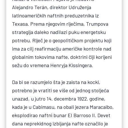
Alejandro Terán, direktor Udruženja
latinoameričkih naftnih preduzetnika iz
Texasa. Prema njegovim riječima, Trumpova
strategija daleko nadilazi puku energetsku
potrebu. Riječ je o geopolitičkom projektu koji
ima za cilj reafirmaciju američke kontrole nad
globalnim tokovima nafte, doktrini čiji korijeni
sežu do vremena Henryja Kissingera.
Da bi se razumjelo šta je zaista na kocki,
potrebno je vratiti se više od jednog stoljeća
unazad, u jutro 14. decembra 1922. godine,
kada je u Cabimasu, na obali jezera Maracaibo,
eksplodirao naftni bunar El Barroso II. Devet
dana neprekidnog izbijanja nafte označilo je