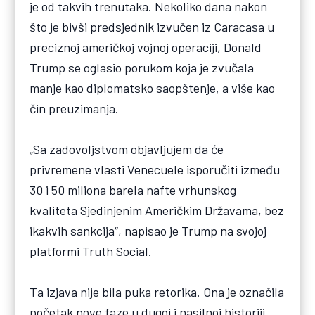
je od takvih trenutaka. Nekoliko dana nakon
što je bivši predsjednik izvučen iz Caracasa u
preciznoj američkoj vojnoj operaciji, Donald
Trump se oglasio porukom koja je zvučala
manje kao diplomatsko saopštenje, a više kao
čin preuzimanja.
„Sa zadovoljstvom objavljujem da će
privremene vlasti Venecuele isporučiti između
30 i 50 miliona barela nafte vrhunskog
kvaliteta Sjedinjenim Američkim Državama, bez
ikakvih sankcija“, napisao je Trump na svojoj
platformi Truth Social.
Ta izjava nije bila puka retorika. Ona je označila
početak nove faze u dugoj i nasilnoj historiji