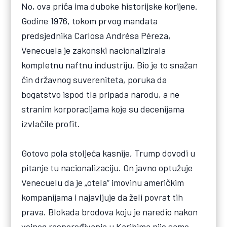
No, ova priča ima duboke historijske korijene.
Godine 1976, tokom prvog mandata
predsjednika Carlosa Andrésa Péreza,
Venecuela je zakonski nacionalizirala
kompletnu naftnu industriju. Bio je to snažan
čin državnog suvereniteta, poruka da
bogatstvo ispod tla pripada narodu, a ne
stranim korporacijama koje su decenijama
izvlačile profit.
Gotovo pola stoljeća kasnije, Trump dovodi u
pitanje tu nacionalizaciju. On javno optužuje
Venecuelu da je „otela“ imovinu američkim
kompanijama i najavljuje da želi povrat tih
prava. Blokada brodova koju je naredio nakon
vojnog raspoređivanja u Karibima nije samo