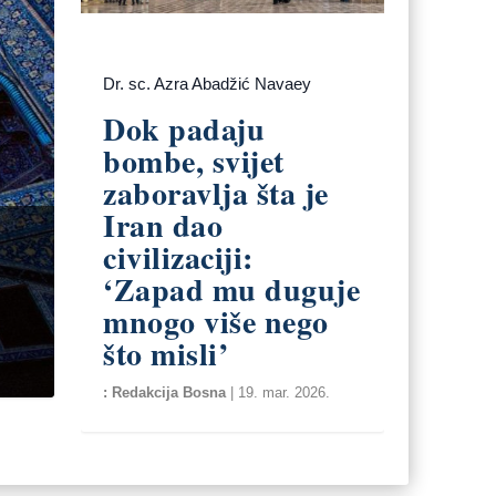
Dr. sc. Azra Abadžić Navaey
Dok padaju
bombe, svijet
zaboravlja šta je
Iran dao
civilizaciji:
‘Zapad mu duguje
mnogo više nego
što misli’
Redakcija Bosna
|
19. mar. 2026.