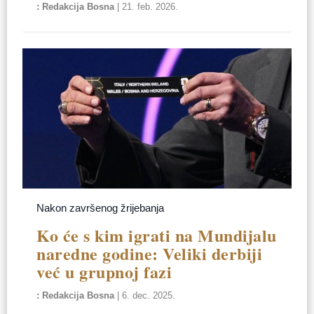
Redakcija Bosna
|
21. feb. 2026.
Nakon završenog žrijebanja
Ko će s kim igrati na Mundijalu
naredne godine: Veliki derbiji
već u grupnoj fazi
Redakcija Bosna
|
6. dec. 2025.