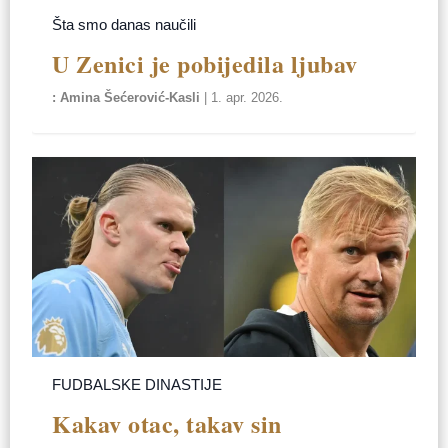
Šta smo danas naučili
U Zenici je pobijedila ljubav
Amina Šećerović-Kasli
|
1. apr. 2026.
FUDBALSKE DINASTIJE
Kakav otac, takav sin