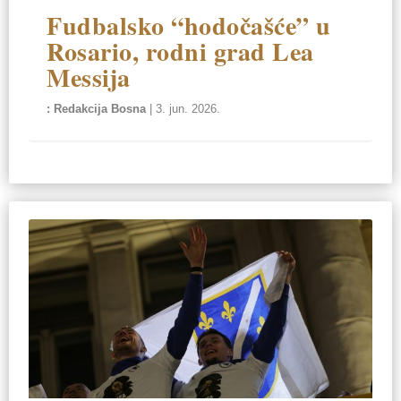
Fudbalsko “hodočašće” u
Rosario, rodni grad Lea
Messija
Redakcija Bosna
|
3. jun. 2026.