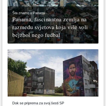
Šta znamo o Panami
Panama, fascinantna zemlja na
razmeđu svjetova koja više voli
bejzbol nego fudbal
Dok se priprema za svoj šesti SP