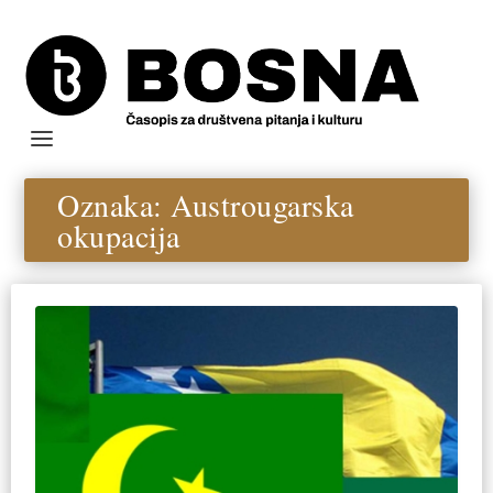
Oznaka:
Austrougarska
okupacija