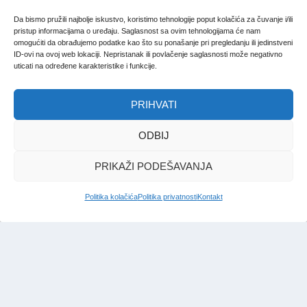
Da bismo pružili najbolje iskustvo, koristimo tehnologije poput kolačića za čuvanje i/ili
pristup informacijama o uređaju. Saglasnost sa ovim tehnologijama će nam
omogućiti da obrađujemo podatke kao što su ponašanje pri pregledanju ili jedinstveni
ID-ovi na ovoj web lokaciji. Nepristanak ili povlačenje saglasnosti može negativno
Nakon 150 godina muhadžerluka
uticati na određene karakteristike i funkcije.
Bošnjaka je danas više po
svijetu nego u domovini
PRIHVATI
Redakcija Bosna
|
7. feb. 2025.
ODBIJ
PRIKAŽI PODEŠAVANJA
Politika kolačića
Politika privatnosti
Kontakt