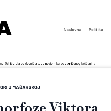
Naslovna
Politika
a: Od liberala do desničara, od nevjernika do zagriženog kršćanina
BORI U MAĐARSKOJ
orfoze Viktora