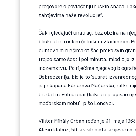
pregovore o povlačenju ruskih snaga. I ak
zahtjevima naše revolucije”.
Čak i gledajući unatrag, bez obzira na njeg
bliskosti s ruskim čelnikom Vladimirom Put
buntovnim riječima otišao preko svih grani
trajao samo šest i pol minuta, mladić je i
inozemstvu. Po riječima njegovog biografa,
Debreczenija, bio je to ‘susret izvanredno
je pokopana Kádárova Mađarska, nitko nij
bradati revolucionar (kako ga je opisao n
mađarskom nebu”, piše Lendvai.
Viktor Mihály Orbán rođen je 31. maja 196
Alcsútdoboz, 50-ak kilometara sjeverno od 