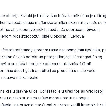
le obitelji. Fizički je bio div, kao lučki radnik ušao je u Drug
 nakon raspada druge mađarske armije nakon rata vratio se i
botine, ali prepun vojničkih zgoda. Sa suprugom, bivšom
ljenom Alcsútdobozu”, piše u biografiji Lendvai.
io u četrdesetosmoj, a potom radio kao pomoćnik liječnika, p
zvanredan čovjek potaknuo petogodišnjeg ili šestogodišnjeg
vito su slušali radijske prijenose utakmica i čitali
r imao deset godina, obitelj se preselila u malo veće
 njegove majke i bake.
na kraju glavne ulice. Odrastao je u urednoj, ali vrlo lošoj
dsjetio kako su djeca teško morala raditi na polju,
kole i na praznicima; čupali su repu, vadili krumpir, brali