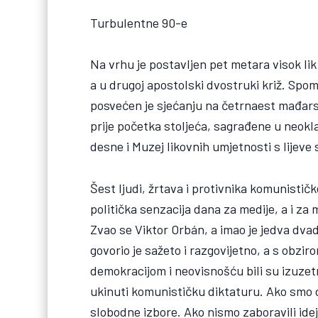
Turbulentne 90-e
Na vrhu je postavljen pet metara visok lik
a u drugoj apostolski dvostruki križ. Sp
posvećen je sjećanju na četrnaest mađarskih
prije početka stoljeća, sagrađene u neokl
desne i Muzej likovnih umjetnosti s lijeve
Šest ljudi, žrtava i protivnika komunističk
politička senzacija dana za medije, a i z
Zvao se Viktor Orbán, a imao je jedva dvad
govorio je sažeto i razgovijetno, a s obzir
demokracijom i neovisnošću bili su izuzet
ukinuti komunističku diktaturu. Ako smo d
slobodne izbore. Ako nismo zaboravili ide