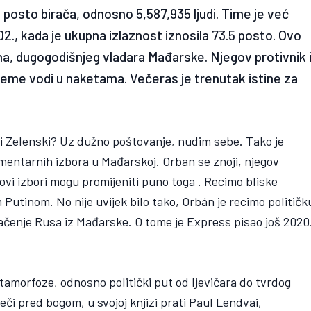
23 posto birača, odnosno 5,587,935 ljudi. Time je već
2., kada je ukupna izlaznost iznosila 73.5 posto. Ovo
ana, dugogodišnjeg vladara Mađarske. Njegov protivnik 
jeme vodi u naketama. Večeras je trenutak istine za
ili Zelenski? Uz dužno poštovanje, nudim sebe. Tako je
mentarnih izbora u Mađarskoj. Orban se znoji, njegov
ovi izbori mogu promijeniti puno toga . Recimo bliske
tinom. No nije uvijek bilo tako, Orbán je recimo političk
ačenje Rusa iz Mađarske. O tome je Express pisao još 2020
tamorfoze, odnosno politički put od ljevičara do tvrdog
eči pred bogom, u svojoj knjizi prati Paul Lendvai,