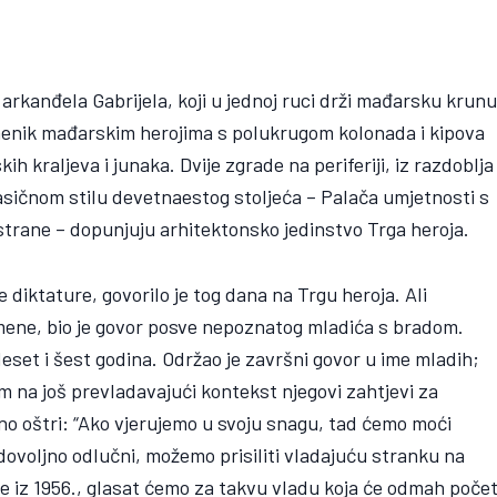
 arkanđela Gabrijela, koji u jednoj ruci drži mađarsku krun
omenik mađarskim herojima s polukrugom kolonada i kipova
 kraljeva i junaka. Dvije zgrade na periferiji, iz razdoblja
asičnom stilu devetnaestog stoljeća – Palača umjetnosti s
 strane – dopunjuju arhitektonsko jedinstvo Trga heroja.
e diktature, govorilo je tog dana na Trgu heroja. Ali
a mene, bio je govor posve nepoznatog mladića s bradom.
eset i šest godina. Održao je završni govor u ime mladih;
om na još prevladavajući kontekst njegovi zahtjevi za
no oštri: “Ako vjerujemo u svoju snagu, tad ćemo moći
ovoljno odlučni, možemo prisiliti vladajuću stranku na
je iz 1956., glasat ćemo za takvu vladu koja će odmah počet