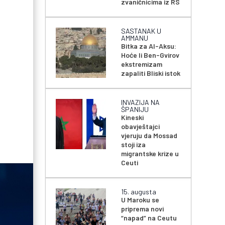
zvaničnicima iz RS
SASTANAK U
AMMANU
Bitka za Al-Aksu:
Hoće li Ben-Gvirov
ekstremizam
zapaliti Bliski istok
INVAZIJA NA
ŠPANIJU
Kineski
obavještajci
vjeruju da Mossad
stoji iza
migrantske krize u
Ceuti
15. augusta
U Maroku se
priprema novi
“napad” na Ceutu