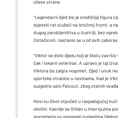
očeve strane.
“Legendarni djed bio je središnja figura cije
svjetski rat služeći na istočnoj fronti, a
dugog zarobljeništva u Austriji, bez ogre
čistačicom, nastanio se u od svih zaborav
“Viktor se divio djedu koji je školu završ
čak i lokalni veterinar. A upravo je taj i
Viktora da zaigra nogomet. Djed i unuk redo
sportske stranice u novinama. Kad je Vikto
susjedno selo Felcsút, zbog stalnih svađa
Novi su život otpočeli u raspadajućoj kući 
okolini. Kasnije se Orbán u intervjuima po
povremeno su pomagali susjedima tijekom š