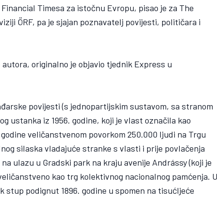
 Financial Timesa za istočnu Evropu, pisao je za The
ziji ÖRF, pa je sjajan poznavatelj povijesti, političara i
 autora, originalno je objavio tjednik Express u
arske povijesti (s jednopartijskim sustavom, sa stranom
 ustanka iz 1956. godine, koji je vlast označila kao
89. godine veličanstvenom povorkom 250.000 ljudi na Trgu
lnog silaska vladajuće stranke s vlasti i prije povlačenja
na ulazu u Gradski park na kraju avenije Andrássy (koji je
 veličanstveno kao trg kolektivnog nacionalnog pamćenja. 
ok stup podignut 1896. godine u spomen na tisućljeće