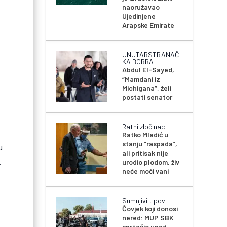
naoružavao
Ujedinjene
Arapske Emirate
i
UNUTARSTRANAČ
KA BORBA
Abdul El-Sayed,
“Mamdani iz
Michigana”, želi
postati senator
Ratni zločinac
Ratko Mladić u
stanju “raspada”,
u
ali pritisak nije
.
urodio plodom, živ
neće moći vani
Sumnjivi tipovi
Čovjek koji donosi
nered: MUP SBK
spriječio upad