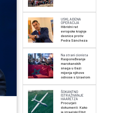
USKLAĐENA
OPERACIJA
Hibridni rat
evropske krajnje
desnice protiv
Pedra Sáncheza
Na strani cionista
Raspoređivanje
marokanskih
snaga u Gazi
mijenja njihove
odnose s Izraelom
ŠOKANTNO
ISTRAŽIVANJE
HAARETZA
Procurjeli
dokumenti: Kako
je izraelski Elbit