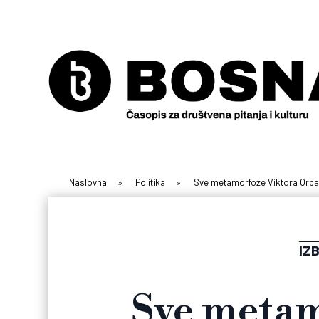
Naslovna
»
Politika
»
Sve metamorfoze Viktora Orban
IZ
Sve metam