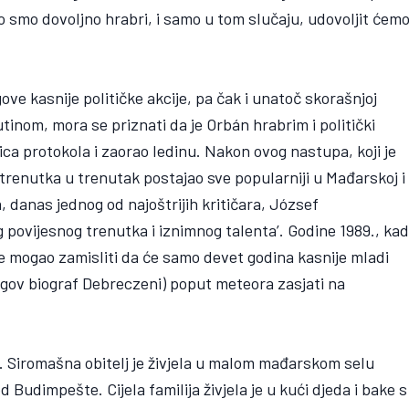
o smo dovoljno hrabri, i samo u tom slučaju, udovoljit ćem
ove kasnije političke akcije, pa čak i unatoč skorašnjoj
inom, mora se priznati da je Orbán hrabrim i politički
ca protokola i zaorao ledinu. Nakon ovog nastupa, koji je
z trenutka u trenutak postajao sve popularniji u Mađarskoj i
 danas jednog od najoštrijih kritičara, József
g povijesnog trenutka i iznimnog talenta’. Godine 1989., ka
e mogao zamisliti da će samo devet godina kasnije mladi
jegov biograf Debreczeni) poput meteora zasjati na
3. Siromašna obitelj je živjela u malom mađarskom selu
Budimpešte. Cijela familija živjela je u kući djeda i bake s