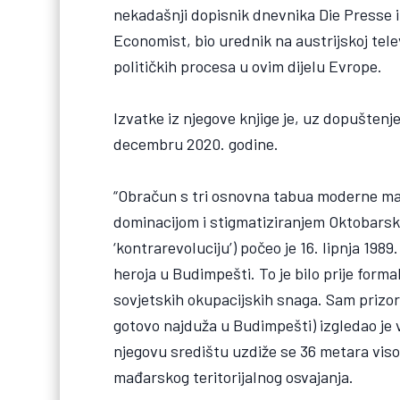
nekadašnji dopisnik dnevnika Die Presse i
Economist, bio urednik na austrijskoj televi
političkih procesa u ovim dijelu Evrope.
Izvatke iz njegove knjige je, uz dopuštenje
decembru 2020. godine.
“Obračun s tri osnovna tabua moderne mađ
dominacijom i stigmatiziranjem Oktobarskog
‘kontrarevoluciju’) počeo je 16. lipnja 19
heroja u Budimpešti. To je bilo prije forma
sovjetskih okupacijskih snaga. Sam prizor 
gotovo najduža u Budimpešti) izgledao je
njegovu središtu uzdiže se 36 metara vis
mađarskog teritorijalnog osvajanja.