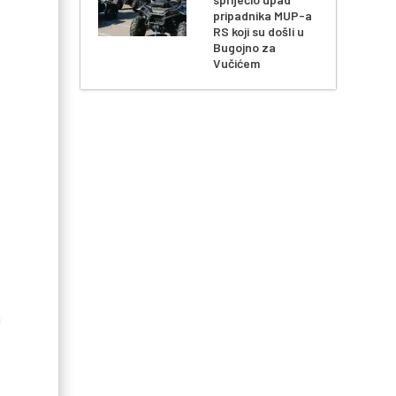
pripadnika MUP-a
RS koji su došli u
Bugojno za
Vučićem
U