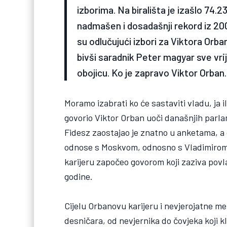
izborima. Na birališta je izašlo 74.
nadmašen i dosadašnji rekord iz 200
su odlučujući izbori za Viktora Orb
bivši saradnik Peter magyar sve vri
obojicu. Ko je zapravo Viktor Orban.
Moramo izabrati ko će sastaviti vladu, ja 
govorio Viktor Orban uoči današnjih parla
Fidesz zaostajao je znatno u anketama, a 
odnose s Moskvom, odnosno s Vladimirom Pu
karijeru započeo govorom koji zaziva povl
godine.
Cijelu Orbanovu karijeru i nevjerojatne me
desničara, od nevjernika do čovjeka koji kl