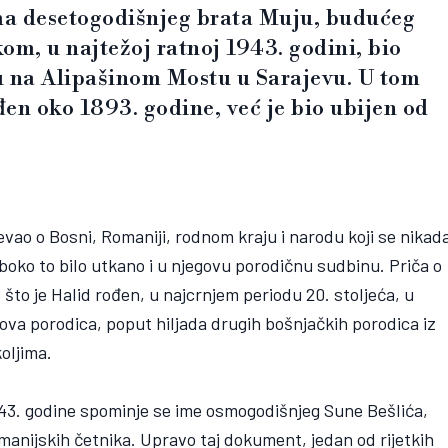
ima desetogodišnjeg brata Muju, budućeg
om, u najtežoj ratnoj 1943. godini, bio
u na Alipašinom Mostu u Sarajevu. U tom
đen oko 1893. godine, već je bio ubijen od
evao o Bosni, Romaniji, rodnom kraju i narodu koji se nikad
uboko to bilo utkano i u njegovu porodičnu sudbinu. Priča o
 što je Halid rođen, u najcrnjem periodu 20. stoljeća, u
gova porodica, poput hiljada drugih bošnjačkih porodica iz
oljima.
943. godine spominje se ime osmogodišnjeg Sune Bešlića,
manijskih četnika. Upravo taj dokument, jedan od rijetkih