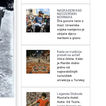
NAGRAĐENI RAD
NIZOZEMSKIH
NOVINARA
Šta govore rane u
Gazi: Izraelska
vojska namjerno je
ubijala djecu
metkom u glavu
Kada se tradicija
preseli na asfalt
Ulica ćilima: Kako
je Mardin dobio
jednu od
najneobičnijih
turističkih
atrakcija u Turskoj
Legenda Slobode
Mustafa Hukić
Huka: Od Tuzle,
preko Osijeka do