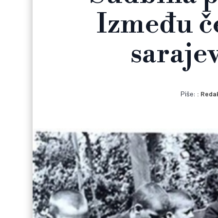
Između če
saraje
Piše:
Redak