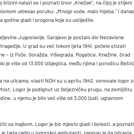
izini nalazi se i poznati izvor „Knežak“, na čijoj je stijeni
pismom uklesao poruku: „Mnogo vode, malo hljeba.“ I dana
godine gladi i progona koje su uslijedile.
aljevine Jugoslavije, Sarajevo je postalo dio Nezavisne
 tragedije. U grad su već tokom ljeta 1941. počele stizati
e – iz Foče, Goražda, Višegrada, Rogatice, Knežine. Grad
o je više od 13.000 izbjeglica, među njima i porodicu Bešlić
ka na ulicama, vlasti NDH su u aprilu 1942. osnovale logor z
Most. Logor je podignut uz željezničku prugu, na zemljištu
ine, u njemu je bilo već više od 3.000 ljudi, uglavnom
šlić sa majkom. Logor je bio mjesto gladi i bolesti, a poznati
ji je tada radio u logorskoj ambulanti, zapisao je da odrasla