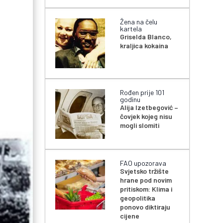
Žena na čelu
kartela
Griselda Blanco,
kraljica kokaina
Rođen prije 101
godinu
Alija Izetbegović –
čovjek kojeg nisu
mogli slomiti
FAO upozorava
Svjetsko tržište
hrane pod novim
pritiskom: Klima i
geopolitika
ponovo diktiraju
cijene