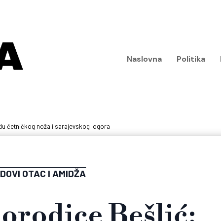
Naslovna
Politika
đu četničkog noža i sarajevskog logora
DOVI OTAC I AMIDŽA
orodice Bešlić: