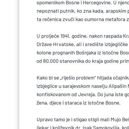
spomenikom Bosne i Hercegovine. U njenoj bl
nepoznati putnik, ko zna kada, arapskim 
ta rečenica zvuči kao sumorna metafora za 
U proljeće 1941. godine, nakon raspada Kr
Države Hrvatske, ali i središte izbjegličke
kolone prognanih Bošnjaka iz istočne Bosn
od 80.000 stanovnika do kraja godine primi
Kako bi se „riješio problem“ hiljada očajni
izbjeglice u sarajevskom naselju Alipašin 
konfiskovanom od Jevreja. Do juna iste god
žena, djece i staraca iz istočne Bosne.
Upravo tamo je i stigao stigli mali Mujo Be
ljekar i književnik dr. Isak Samokovlija, ko