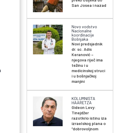
San Josea i nazad
Novo vodstvo
Nacionalne
koordinacije
Bošnjaka
Novi predsjednik
dr. sc. Adis
Keranović –
njegova riječ ima
težinu i u
a
medicinskoj struci
i u bošnjačkoj
manjini
KOLUMNISTA
HAARETZA
Gideon Levy:
Tinejdžer
razotkrio istinu iza
izraelskog plana o
“dobrovoljnom