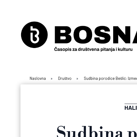
Naslovna
»
Društvo
»
Sudbina porodice Bešlić: Izme
HALI
Sudbina p