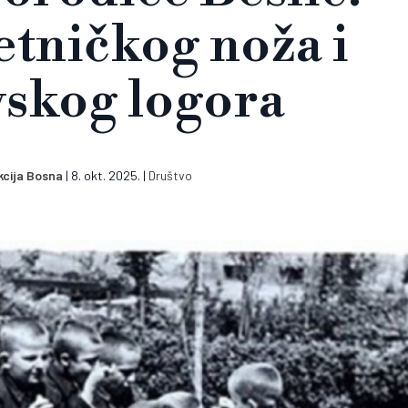
tničkog noža i
vskog logora
cija Bosna
|
8. okt. 2025.
|
Društvo