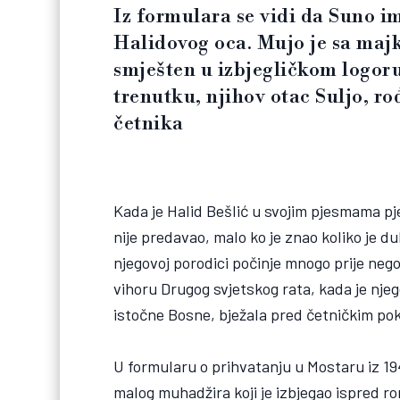
Iz formulara se vidi da Suno 
Halidovog oca. Mujo je sa majk
smješten u izbjegličkom logor
trenutku, njihov otac Suljo, ro
četnika
Kada je Halid Bešlić u svojim pjesmama pj
nije predavao, malo ko je znao koliko je d
njegovoj porodici počinje mnogo prije nego
vihoru Drugog svjetskog rata, kada je nje
istočne Bosne, bježala pred četničkim pok
U formularu o prihvatanju u Mostaru iz 1
malog muhadžira koji je izbjegao ispred ro