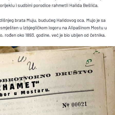
orijeklu i sudbini porodice rahmetli Halida Bešlića.
dišnjeg brata Muju, budućeg Halidovog oca. Mujo je sa
io smješten u izbjegličkom logoru na Alipašinom Mostu u
o, rođen oko 1893. godine, već je bio ubijen od četnika.