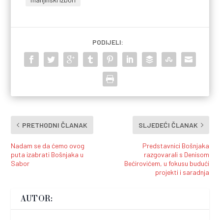
PODIJELI:
PRETHODNI ČLANAK
SLJEDEĆI ČLANAK
Nadam se da ćemo ovog
Predstavnici Bošnjaka
puta izabrati Bošnjaka u
razgovarali s Denisom
Sabor
Bećirovićem, u fokusu budući
projekti i saradnja
AUTOR: