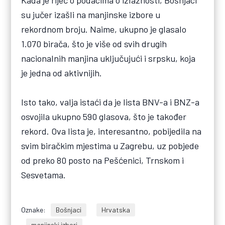
Kada je riječ o podacima o izlaznosti, Bošnjaci
su jučer izašli na manjinske izbore u
rekordnom broju. Naime, ukupno je glasalo
1.070 birača, što je više od svih drugih
nacionalnih manjina uključujući i srpsku, koja
je jedna od aktivnijih.
Isto tako, valja istaći da je lista BNV-a i BNZ-a
osvojila ukupno 590 glasova, što je također
rekord. Ova lista je, interesantno, pobijedila na
svim biračkim mjestima u Zagrebu, uz pobjede
od preko 80 posto na Pešćenici, Trnskom i
Sesvetama.
Oznake:
Bošnjaci
Hrvatska
manjinski izbori