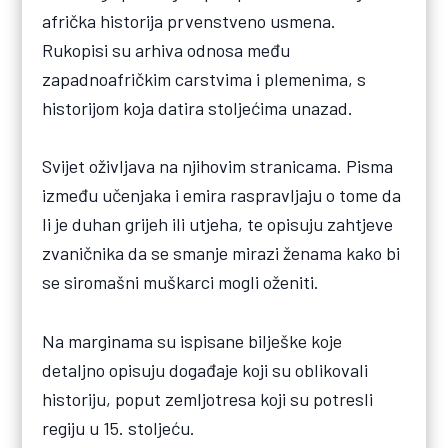
afrička historija prvenstveno usmena.
Rukopisi su arhiva odnosa među
zapadnoafričkim carstvima i plemenima, s
historijom koja datira stoljećima unazad.
Svijet oživljava na njihovim stranicama. Pisma
između učenjaka i emira raspravljaju o tome da
li je duhan grijeh ili utjeha, te opisuju zahtjeve
zvaničnika da se smanje mirazi ženama kako bi
se siromašni muškarci mogli oženiti.
Na marginama su ispisane bilješke koje
detaljno opisuju događaje koji su oblikovali
historiju, poput zemljotresa koji su potresli
regiju u 15. stoljeću.