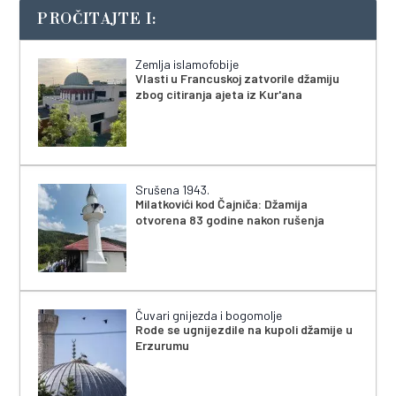
PROČITAJTE I:
Zemlja islamofobije
Vlasti u Francuskoj zatvorile džamiju
zbog citiranja ajeta iz Kur'ana
Srušena 1943.
Milatkovići kod Čajniča: Džamija
otvorena 83 godine nakon rušenja
Čuvari gnijezda i bogomolje
Rode se ugnijezdile na kupoli džamije u
Erzurumu