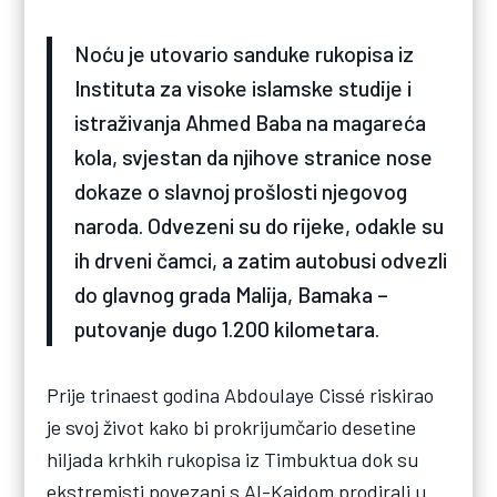
Noću je utovario sanduke rukopisa iz
Instituta za visoke islamske studije i
istraživanja Ahmed Baba na magareća
kola, svjestan da njihove stranice nose
dokaze o slavnoj prošlosti njegovog
naroda. Odvezeni su do rijeke, odakle su
ih drveni čamci, a zatim autobusi odvezli
do glavnog grada Malija, Bamaka –
putovanje dugo 1.200 kilometara.
Prije trinaest godina Abdoulaye Cissé riskirao
je svoj život kako bi prokrijumčario desetine
hiljada krhkih rukopisa iz Timbuktua dok su
ekstremisti povezani s Al-Kaidom prodirali u