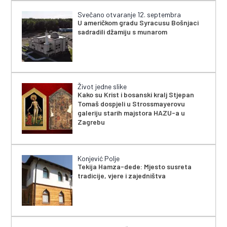
Svečano otvaranje 12. septembra
U američkom gradu Syracusu Bošnjaci
sadradili džamiju s munarom
Život jedne slike
Kako su Krist i bosanski kralj Stjepan
Tomaš dospjeli u Strossmayerovu
galeriju starih majstora HAZU-a u
Zagrebu
Konjević Polje
Tekija Hamza-dede: Mjesto susreta
tradicije, vjere i zajedništva