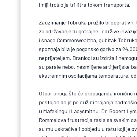
liniji trošio je tri litra tokom transporta.
Zauzimanje Tobruka pružilo bi operativni
za održavanje dugotrajne i održive invazi
i snage Commonwealtha, gubitak Tobruka b
spoznaja bila je pogonsko gorivo za 24.000
neprijateljem. Branioci su izdržali nemo
su parale nebo, nesmiljene artiljerijske bar
ekstremnim oscilacijama temperature, od
Otpor onoga što će propaganda ironično na
postojan da je po dužini trajanja nadmaši
u Mafekingu i Ladysmithu. Dr. Robert Lyma
Rommelova frustracija rasla sa svakim da
su mu uskraćivali pobjedu u ratu koji je o