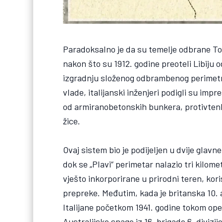
Paradoksalno je da su temelje odbrane Tob
nakon što su 1912. godine preoteli Libiju o
izgradnju složenog odbrambenog perimetr
vlade, italijanski inženjeri podigli su imp
od armiranobetonskih bunkera, protivtenko
žice.
Ovaj sistem bio je podijeljen u dvije glavne
dok se „Plavi“ perimetar nalazio tri kilome
vješto inkorporirane u prirodni teren, koris
prepreke. Međutim, kada je britanska 10.
Italijane početkom 1941. godine tokom ope
Australijske snage iz 16. brigade 6. divizij