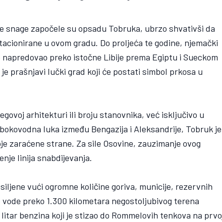
nske snage započele su opsadu Tobruka, ubrzo shvativši da
stacionirane u ovom gradu. Do proljeća te godine, njemački
je napredovao preko istočne Libije prema Egiptu i Sueckom
e prašnjavi lučki grad koji će postati simbol prkosa u
govoj arhitekturi ili broju stanovnika, već isključivo u
dubokovodna luka između Bengazija i Aleksandrije, Tobruk je
a obje zaraćene strane. Za sile Osovine, zauzimanje ovog
nje linija snabdijevanja.
iljene vući ogromne količine goriva, municije, rezervnih
itke vode preko 1.300 kilometara negostoljubivog terena
i litar benzina koji je stizao do Rommelovih tenkova na prvo