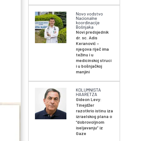
Novo vodstvo
Nacionalne
koordinacije
Bošnjaka
Novi predsjednik
dr. sc. Adis
Keranović –
njegova riječ ima
težinu i u
medicinskoj struci
i u bošnjačkoj
manjini
KOLUMNISTA
HAARETZA
Gideon Levy:
Tinejdžer
razotkrio istinu iza
izraelskog plana o
“dobrovoljnom
iseljavanju” iz
Gaze