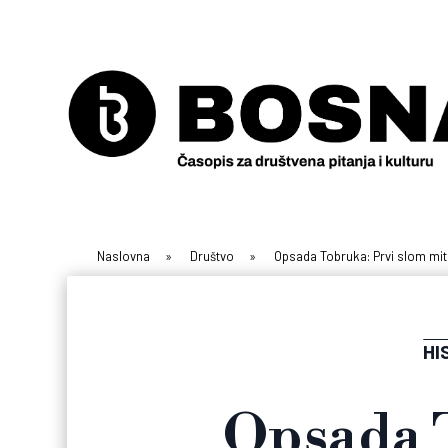
Naslovna
»
Društvo
»
Opsada Tobruka: Prvi slom mi
HI
Opsada 