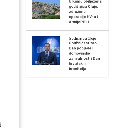
U Kninu obilježena
godišnjica Oluje,
združene
operacije HV-a i
ArmijeRBiH
Godišnjica Oluje
Hodžić čestitao
Dan pobjede i
domovinske
zahvalnosti i Dan
hrvatskih
branitelja
j