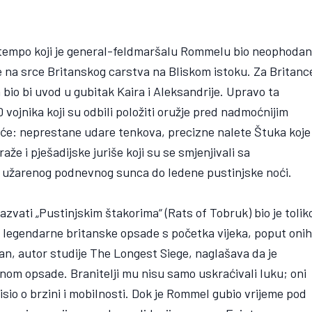
 tempo koji je general-feldmaršalu Rommelu bio neophoda
je na srce Britanskog carstva na Bliskom istoku. Za Britanc
io bi uvod u gubitak Kaira i Aleksandrije. Upravo ta
 vojnika koji su odbili položiti oružje pred nadmoćnijim
guće: neprestane udare tenkova, precizne nalete Štuka koje
aže i pješadijske juriše koji su se smjenjivali sa
 užarenog podnevnog sunca do ledene pustinjske noći.
zvati „Pustinjskim štakorima“ (Rats of Tobruk) bio je tolik
o legendarne britanske opsade s početka vijeka, poput oni
n, autor studije The Longest Siege, naglašava da je
nom opsade. Branitelji mu nisu samo uskraćivali luku; oni
visio o brzini i mobilnosti. Dok je Rommel gubio vrijeme pod