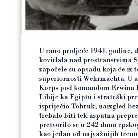
U rano proljeće 1941. godine, 
kovitlala nad prostranstvima S
započele su opsadu koja će iz 
superiornosti Wehrmachta. U a
Korps pod komandom Erwina R
Libije ka Egiptu i strateški 
ispriječio Tobruk, naizgled bez
trebalo biti tek usputna prep
pretvorilo se u 242 dana epskog
kao jedan od najvažnijih tren