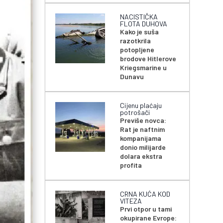
NACISTIČKA
FLOTA DUHOVA
Kako je suša
razotkrila
potopljene
brodove Hitlerove
Kriegsmarine u
Dunavu
Cijenu plaćaju
potrošači
Previše novca:
Rat je naftnim
kompanijama
donio milijarde
dolara ekstra
profita
CRNA KUĆA KOD
VITEZA
Prvi otpor u tami
okupirane Evrope: