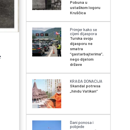
Pobuna u
ustaškom logoru
Kruščica
Primjer kako se
cijeni dijaspora
Turska svoju
dijasporu ne
smatra
“gastarbajterima”,
e
nego dijelom
države
KRAĐA DONACIJA
Skandal potresa
„hindu Vatikan“
Dani ponosa i
pobjede