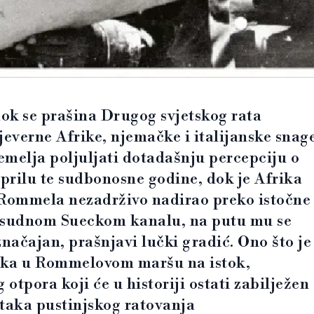
dok se prašina Drugog svjetskog rata
jeverne Afrike, njemačke i italijanske snag
temelja poljuljati dotadašnju percepciju o
prilu te sudbonosne godine, dok je Afrika
ommela nezadrživo nadirao preko istočne
presudnom Sueckom kanalu, na putu mu se
načajan, prašnjavi lučki gradić. Ono što je
reka u Rommelovom maršu na istok,
 otpora koji će u historiji ostati zabilježen
utaka pustinjskog ratovanja