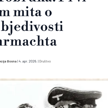
m mita o
bjedivosti
rmachta
cija Bosna
|
4. apr. 2026.
|
Društvo