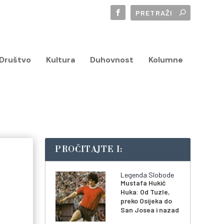
Društvo
Kultura
Duhovnost
Kolumne
PROČITAJTE I:
Legenda Slobode
Mustafa Hukić
Huka: Od Tuzle,
preko Osijeka do
San Josea i nazad