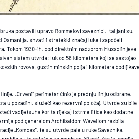
ruka postavili upravo Rommelovi saveznici. Italijani su,
d Osmanlija, shvatili strateški značaj luke i započeli
a. Tokom 1930-ih, pod direktnim nadzorom Mussolinijeve
resivan sistem utvrda: luk od 56 kilometara koji se sastojao
vskih rovova, gustih minskih polja i kilometara bodljikav
 linije. „Crveni“ perimetar činio je prednju liniju odbrane,
tra u pozadini, služeći kao rezervni položaj. Utvrde su bile
teći vadije (suha korita rijeka) i strme litice kao dodatne
 armija pod generalom Archibaldom Wavellom razbila
racije „Kompas“, te su utvrde pale u ruke Saveznika.
e probile su te položaje za manje od 48 sati, što je kasnije