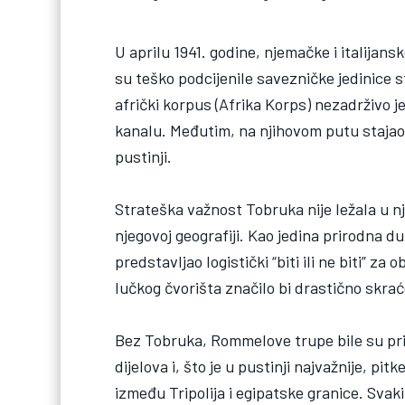
U aprilu 1941. godine, njemačke i italija
su teško podcijenile savezničke jedinice 
afrički korpus (Afrika Korps) nezadrživo 
kanalu. Međutim, na njihovom putu stajao j
pustinji.
Strateška važnost Tobruka nije ležala u nje
njegovoj geografiji. Kao jedina prirodna 
predstavljao logistički “biti ili ne biti” z
lučkog čvorišta značilo bi drastično skraće
Bez Tobruka, Rommelove trupe bile su pris
dijelova i, što je u pustinji najvažnije, p
između Tripolija i egipatske granice. Svak