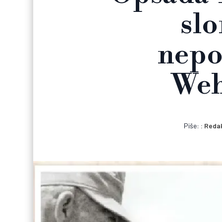
slo
nepo
Weh
Piše:
Redak