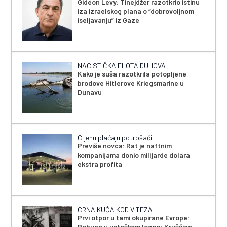
Gideon Levy: Tinejdžer razotkrio istinu
iza izraelskog plana o “dobrovoljnom
iseljavanju” iz Gaze
NACISTIČKA FLOTA DUHOVA
Kako je suša razotkrila potopljene
brodove Hitlerove Kriegsmarine u
Dunavu
Cijenu plaćaju potrošači
Previše novca: Rat je naftnim
kompanijama donio milijarde dolara
ekstra profita
CRNA KUĆA KOD VITEZA
Prvi otpor u tami okupirane Evrope:
Pobuna u ustaškom logoru Kruščica