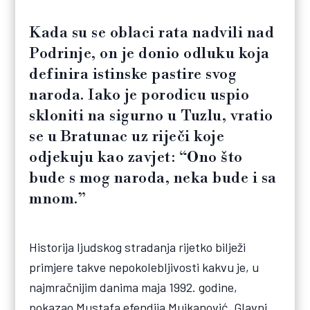
Kada su se oblaci rata nadvili nad
Podrinje, on je donio odluku koja
definira istinske pastire svog
naroda. Iako je porodicu uspio
skloniti na sigurno u Tuzlu, vratio
se u Bratunac uz riječi koje
odjekuju kao zavjet: “Ono što
bude s mog naroda, neka bude i sa
mnom.”
Historija ljudskog stradanja rijetko bilježi
primjere takve nepokolebljivosti kakvu je, u
najmračnijim danima maja 1992. godine,
pokazao Mustafa efendija Mujkanović. Glavni