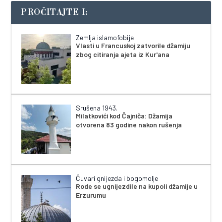
PROČITAJTE I:
Zemlja islamofobije
Vlasti u Francuskoj zatvorile džamiju
zbog citiranja ajeta iz Kur'ana
Srušena 1943.
Milatkovići kod Čajniča: Džamija
otvorena 83 godine nakon rušenja
Čuvari gnijezda i bogomolje
Rode se ugnijezdile na kupoli džamije u
Erzurumu