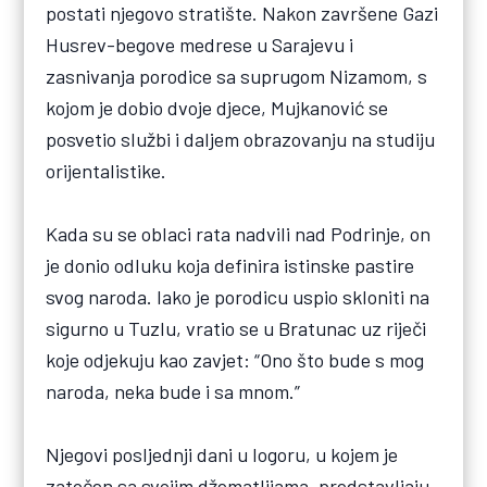
postati njegovo stratište. Nakon završene Gazi
Husrev-begove medrese u Sarajevu i
zasnivanja porodice sa suprugom Nizamom, s
kojom je dobio dvoje djece, Mujkanović se
posvetio službi i daljem obrazovanju na studiju
orijentalistike.
Kada su se oblaci rata nadvili nad Podrinje, on
je donio odluku koja definira istinske pastire
svog naroda. Iako je porodicu uspio skloniti na
sigurno u Tuzlu, vratio se u Bratunac uz riječi
koje odjekuju kao zavjet: “Ono što bude s mog
naroda, neka bude i sa mnom.”
Njegovi posljednji dani u logoru, u kojem je
zatočen sa svojim džematlijama, predstavljaju