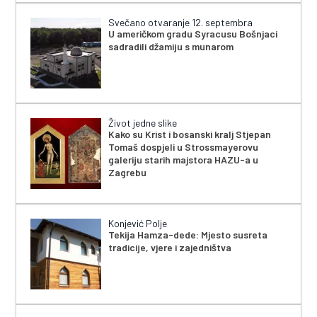
Svečano otvaranje 12. septembra
U američkom gradu Syracusu Bošnjaci
sadradili džamiju s munarom
Život jedne slike
Kako su Krist i bosanski kralj Stjepan
Tomaš dospjeli u Strossmayerovu
galeriju starih majstora HAZU-a u
Zagrebu
Konjević Polje
Tekija Hamza-dede: Mjesto susreta
tradicije, vjere i zajedništva