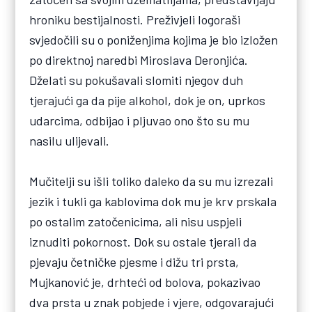
hroniku bestijalnosti. Preživjeli logoraši
svjedočili su o poniženjima kojima je bio izložen
po direktnoj naredbi Miroslava Deronjića.
Dželati su pokušavali slomiti njegov duh
tjerajući ga da pije alkohol, dok je on, uprkos
udarcima, odbijao i pljuvao ono što su mu
nasilu ulijevali.
Mučitelji su išli toliko daleko da su mu izrezali
jezik i tukli ga kablovima dok mu je krv prskala
po ostalim zatočenicima, ali nisu uspjeli
iznuditi pokornost. Dok su ostale tjerali da
pjevaju četničke pjesme i dižu tri prsta,
Mujkanović je, drhteći od bolova, pokazivao
dva prsta u znak pobjede i vjere, odgovarajući