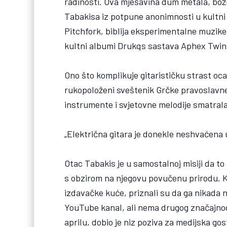
radinosti. Ova mješavina dum metala, božić
Tabakisa iz potpune anonimnosti u kultni 
Pitchfork, biblija eksperimentalne muzike,
kultni albumi Drukqs sastava Aphex Twin 
Ono što komplikuje gitarističku strast oca
rukopoloženi sveštenik Grčke pravoslavne c
instrumente i svjetovne melodije smatrala
„Električna gitara je donekle neshvaćena u 
Otac Tabakis je u samostalnoj misiji da to 
s obzirom na njegovu povučenu prirodu. Ka
izdavačke kuće, priznali su da ga nikada ni
YouTube kanal, ali nema drugog značajnog
aprilu, dobio je niz poziva za medijska gost