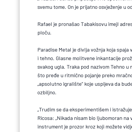
svemu tome. On je prijatno osvježenje u o
Rafael je pronašao Tabakisovu imejl adr
ploču.
Paradise Metal je divlja vožnja koja spaja
i tehno. Glasne molitvene inkantacije prož
svakog ugla. Traka pod nazivom Tehno u m
što pređe u ritmično pojanje preko mračno
„apsolutno igralište” koje uspijeva da bu
ozbiljno.
„Trudim se da eksperimentišem i istražujem
Ricosa: „Nikada nisam bio ljubomoran na ve
instrument je prozor kroz koji možete vidj