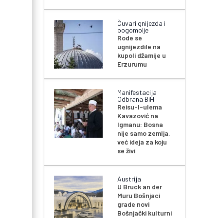
Čuvari gnijezda i
bogomolje
Rode se
ugnijezdile na
kupoli džamije u
Erzurumu
Manifestacija
Odbrana BiH
Reisu-l-ulema
Kavazović na
Igmanu: Bosna
nije samo zemlja,
već ideja za koju
se živi
Austrija
U Bruck an der
Muru Bošnjaci
grade novi
Bošnjački kulturni