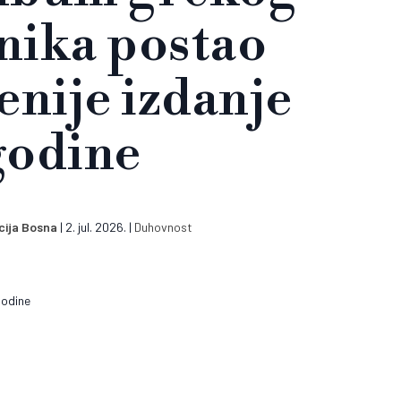
nika postao
enije izdanje
godine
cija Bosna
|
2. jul. 2026.
|
Duhovnost