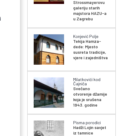
Strossmayerovu
galeriju starih
majstora HAZU-a
i
u Zagrebu
Konjević Polje
Tekija Hamza-
dede: Mjesto
susreta tradicije,
vjere i zajedništva
Milatkovići kod
Čajniča
Svečano
otvorenje džamije
koja je srušena
1943. godine
Pisma porodici
Hadži Lojin savjet
iz tamnice