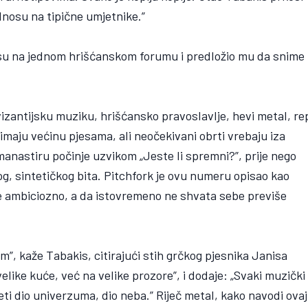
dnosu na tipične umjetnike.”
esu na jednom hrišćanskom forumu i predložio mu da snime
 vizantijsku muziku, hrišćansko pravoslavlje, hevi metal, re
imaju većinu pjesama, ali neočekivani obrti vrebaju iza
anastiru počinje uzvikom „Jeste li spremni?”, prije nego
g, sintetičkog bita. Pitchfork je ovu numeru opisao kao
de ambiciozno, a da istovremeno ne shvata sebe previše
”, kaže Tabakis, citirajući stih grčkog pjesnika Janisa
like kuće, već na velike prozore”, i dodaje: „Svaki muzički
eti dio univerzuma, dio neba.” Riječ metal, kako navodi ovaj