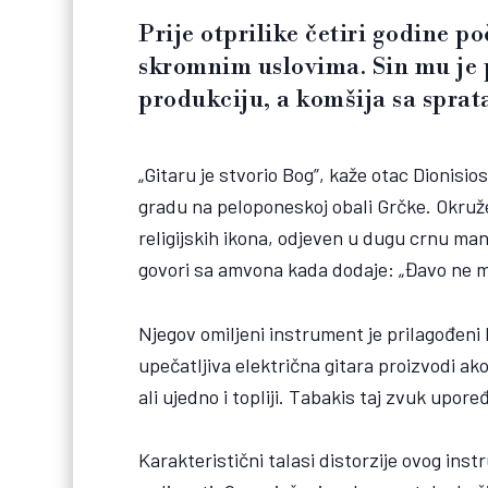
Prije otprilike četiri godine 
skromnim uslovima. Sin mu je p
produkciju, a komšija sa sprata
„Gitaru je stvorio Bog”, kaže otac Dionisio
gradu na peloponeskoj obali Grčke. Okru
religijskih ikona, odjeven u dugu crnu man
govori sa amvona kada dodaje: „Đavo ne mož
Njegov omiljeni instrument je prilagođeni
upečatljiva električna gitara proizvodi akor
ali ujedno i topliji. Tabakis taj zvuk upore
Karakteristični talasi distorzije ovog in