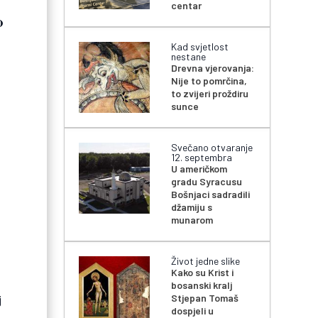
centar
o
Kad svjetlost
nestane
Drevna vjerovanja:
Nije to pomrčina,
to zvijeri proždiru
sunce
Svečano otvaranje
12. septembra
U američkom
gradu Syracusu
Bošnjaci sadradili
džamiju s
munarom
Život jedne slike
Kako su Krist i
bosanski kralj
j
Stjepan Tomaš
dospjeli u