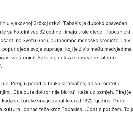
ih u vjekovnoj Grčkoj crkvi, Tabakis je duboko posvećen
 je sa Foteini već 32 godine i imaju troje djece – isposnički
dočasti na Svetu Goru, autonomno monaško središte, i divi
poput djeda svoje supruge, koji je živio među medvjedima 
pravi sveštenici”, kaže on, dok za sopstvene talente
”.
uci Pirej, u porodici toliko siromašnoj da su roditelji
jim. „Oba puta doktor nije bio tu”, kaže uz osmjeh. Pirej je
ne kada su turske snage zapalile grad 1922. godine. Među
ska kultura i danas teče kroz Tabakisa. „Odatle potičem. To j