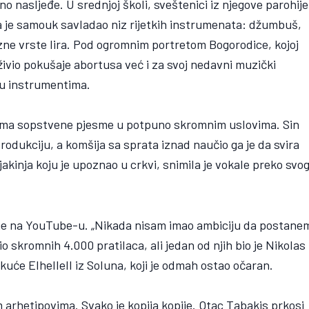
no nasljeđe. U srednjoj školi, sveštenici iz njegove parohije
da je samouk savladao niz rijetkih instrumenata: džumbuš,
azne vrste lira. Pod ogromnim portretom Bogorodice, kojoj
živio pokušaje abortusa već i za svoj nedavni muzički
u instrumentima.
 snima sopstvene pjesme u potpuno skromnim uslovima. Sin
rodukciju, a komšija sa sprata iznad naučio ga je da svira
akinja koju je upoznao u crkvi, snimila je vokale preko svo
esme na YouTube-u. „Nikada nisam imao ambiciju da postane
o skromnih 4.000 pratilaca, ali jedan od njih bio je Nikolas
uće Elhellell iz Soluna, koji je odmah ostao očaran.
 arhetipovima. Svako je kopija kopije. Otac Tabakis prkosi