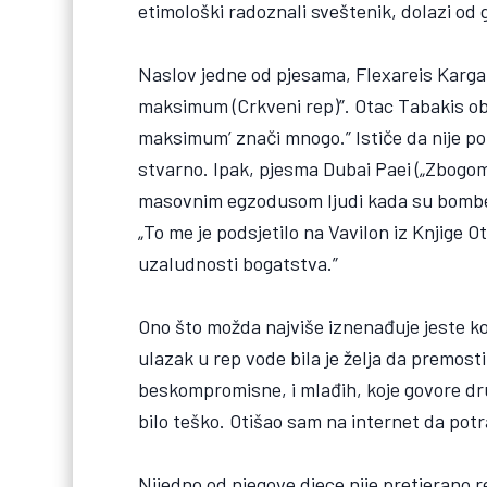
etimološki radoznali sveštenik, dolazi od g
Naslov jedne od pjesama, Flexareis Karga,
maksimum (Crkveni rep)”. Otac Tabakis obja
maksimum’ znači mnogo.” Ističe da nije poli
stvarno. Ipak, pjesma Dubai Paei („Zbogom
masovnim egzodusom ljudi kada su bombe 
„To me je podsjetilo na Vavilon iz Knjige Ot
uzaludnosti bogatstva.”
Ono što možda najviše iznenađuje jeste ko
ulazak u rep vode bila je želja da premosti
beskompromisne, i mlađih, koje govore dr
bilo teško. Otišao sam na internet da pot
Nijedno od njegove djece nije pretjerano r