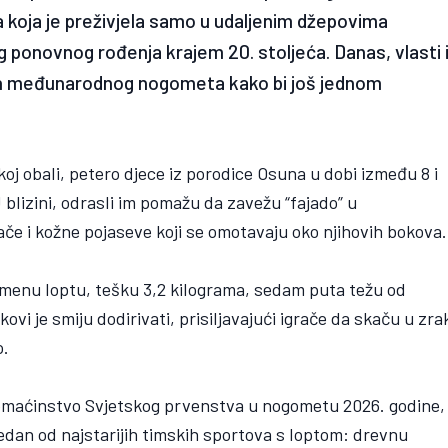
 koja je preživjela samo u udaljenim džepovima
 ponovnog rođenja krajem 20. stoljeća. Danas, vlasti 
mah međunarodnog nogometa kako bi još jednom
oj obali, petero djece iz porodice Osuna u dobi između 8 i
U blizini, odrasli im pomažu da zavežu “fajado” u
če i kožne pojaseve koji se omotavaju oko njihovih bokova.
umenu loptu, tešku 3,2 kilograma, sedam puta težu od
ovi je smiju dodirivati, prisiljavajući igrače da skaču u zra
o.
omaćinstvo Svjetskog prvenstva u nogometu 2026. godine,
edan od najstarijih timskih sportova s loptom: drevnu