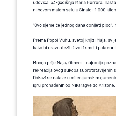
udovica, 53-godišnja María Herrera, nasta
njihovom malom selu u Sinaloi, 1.000 kilo
“Ovo sjeme će jednog dana donijeti plod”, r
Prema Popol Vuhu, svetoj knjizi Maja, svije
kako bi uravnotežili život i smrt i pokrenul
Mnogo prije Maja, Olmeci – najranija pozna
rekreacija ovog sukoba suprotstavljenih s
Dokazi se nalaze u milenijumskim gumenim
igru pronađenih od Nikaragve do Arizone.