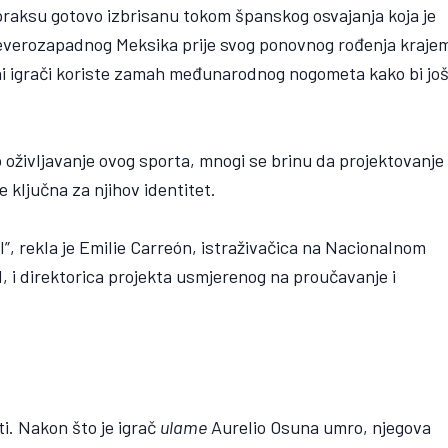
 praksu gotovo izbrisanu tokom španskog osvajanja koja je
jeverozapadnog Meksika prije svog ponovnog rođenja kraje
erni igrači koriste zamah međunarodnog nogometa kako bi jo
o oživljavanje ovog sporta, mnogi se brinu da projektovanje
e ključna za njihov identitet.
sil”, rekla je Emilie Carreón, istraživačica na Nacionalnom
i direktorica projekta usmjerenog na proučavanje i
i. Nakon što je igrač
ulame
Aurelio Osuna umro, njegova