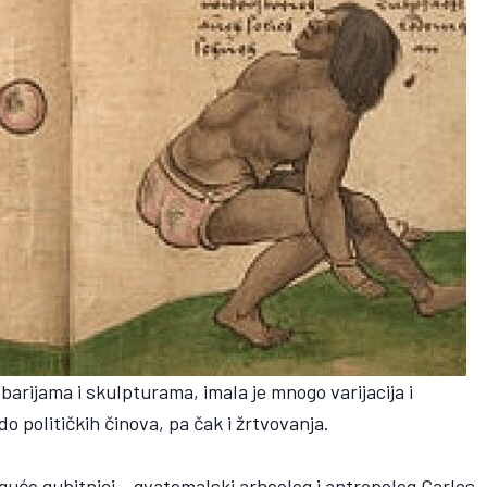
arijama i skulpturama, imala je mnogo varijacija i
do političkih činova, pa čak i žrtvovanja.
moguće gubitnici – gvatemalski arheolog i antropolog Carlos