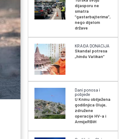
dijasporu ne
smatra
“gastarbajterima”,
nego dijelom
države
KRAĐA DONACIJA
Skandal potresa
„hindu Vatikan“
Dani ponosa i
pobjede
U Kninu obilježena
godišnjica Oluje,
združene
operacije HV-a i
ArmijeRBiH