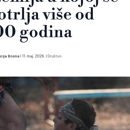
otrlja više od
00 godina
cija Bosna
|
11. maj. 2026.
|
Društvo