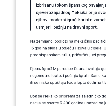
izbrisanu tokom španskog osvajanja
sjeverozapadnog Meksika prije svog
njihovi moderni igrači koriste za
usmjerili pažnju na drevni sport.
Na zemljanoj podlozi na meksičkoj pacifičk
13 godina skidaju odjeću i izuvaju cipele. 
predhispanskom stilu, pričvršćujući prega
Djeca, igrači iz porodice Osuna hvataju g
nogometne lopte, i počinju igrati. Samo kuk
ili se nisko spuštaju kada lopta dodirne tl
Dok se Meksiko priprema za zajedničko d
nacija se osvrće 3.400 godina unazad na j