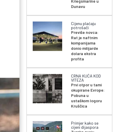
Kriegsmarine u
Dunavu
Cijenu plaćaju
potrošači
Previše novca:
Rat je naftnim
kompanijama
donio milijarde
dolara ekstra
profita
CRNA KUĆA KOD
VITEZA
Prvi otpor u tami
okupirane Evrope:
Pobuna u
ustaškom logoru
Kruščica
Primjer kako se
cijeni dijaspora
Turska svoju