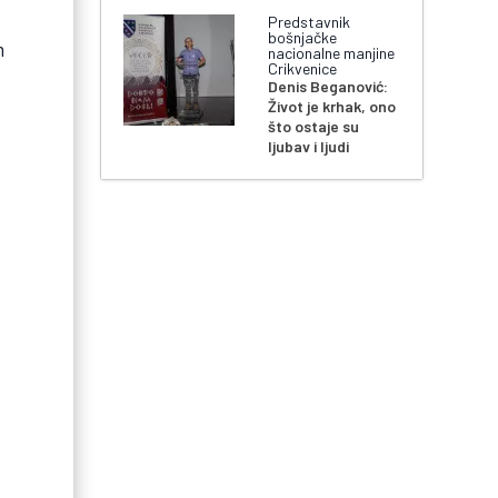
Predstavnik
bošnjačke
m
nacionalne manjine
Crikvenice
š
Denis Beganović:
Život je krhak, ono
što ostaje su
ljubav i ljudi