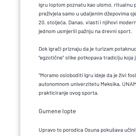
igru loptom poznatu kao
ulama
, ritualnu
preživjela samo u udaljenim džepovima s
20. stoljeća. Danas, vlasti i njihovi mod
jednom usmjerili pažnju na drevni sport.
Dok igrači priznaju da je turizam potaknu
“egzotične” slike potkopava tradiciju koja j
“Moramo osloboditi igru ideje da je živi fo
autonomnom univerzitetu Meksika, UNAM, 
prakticiranje ovog sporta.
Gumene lopte
Upravo to porodica Osuna pokušava učinit