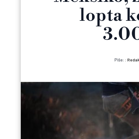
lopta k
3.0
Piše:
Redak