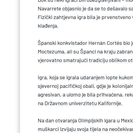
Navarrete objasnio je da se to dešavalo 
Fizički zahtjevna igra bila je prvenstveno 
klađenja.
Španski konkvistador Hernán Cortés bio je
Moctezuma, ali su Španci na kraju zabran
vjerovatno smatrajući tradiciju oblikom o
Igra, koja se igrala udaranjem lopte kuko
sjevernoj pacifičkoj obali, gdje je kolonijal
agresivan, a
ulama
je bila prihvaćena, rek
na Državnom univerzitetu Kalifornije.
Na dan otvaranja Olimpijskih igara u Mexic
muškarci izvijaju svoja tijela na neočekiv