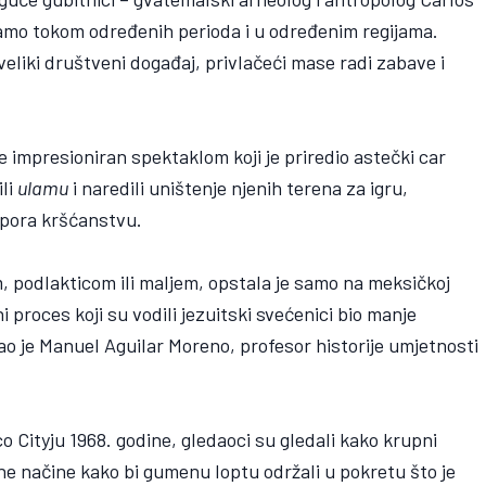
samo tokom određenih perioda i u određenim regijama.
veliki društveni događaj, privlačeći mase radi zabave i
 impresioniran spektaklom koji je priredio astečki car
ili
ulamu
i naredili uništenje njenih terena za igru,
tpora kršćanstvu.
m, podlakticom ili maljem, opstala je samo na meksičkoj
ni proces koji su vodili jezuitski svećenici bio manje
ao je Manuel Aguilar Moreno, profesor historije umjetnosti
o Cityju 1968. godine, gledaoci su gledali kako krupni
ane načine kako bi gumenu loptu održali u pokretu što je