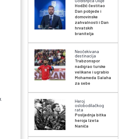
Godišnjica Oluje
Hodžić čestitao
Dan pobjede i
i
domovinske
zahvalnosti i Dan
hrvatskih
branitelja
Neočekivana
destinacija
Trabzonspor
nadigrao turske
velikane i ugrabio
Mohameda Salaha
za sebe
k
Heroj
oslobodilačkog
rata
Posljednja bitka
heroja Izeta
Nanića