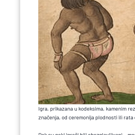
Igra, prikazana u kodeksima, kamenim rezb
značenja, od ceremonija plodnosti ili rata 
Dok su neki igrači bili obezglavljivani – 