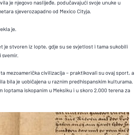
vila je njegovo naslijeđe, podučavajući svoje unuke u
metara sjeverozapadno od Mexico Cityja.
ekla je.
t je stvoren iz lopte, gdje su se svjetlost i tama sukobili
i svemir.
ta mezoamerička civilizacija – praktikovali su ovaj sport, a
ila bila je uobičajena u raznim predhispanskim kulturama.
 loptama iskopanim u Meksiku i u skoro 2.000 terena za