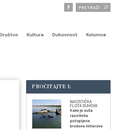
Društvo
Kultura
Duhovnost
Kolumne
PROČITAJTE I:
NACISTIČKA
FLOTA DUHOVA
Kako je suša
razotkrila
potopljene
brodove Hitlerove