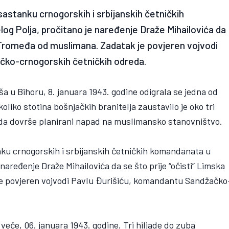
astanku crnogorskih i srbijanskih četničkih
og Polja, pročitano je naređenje Draže Mihailovića da
 i Tromeđa od muslimana. Zadatak je povjeren vojvodi
čko-crnogorskih četničkih odreda.
 u Bihoru, 8. januara 1943. godine odigrala se jedna od
koliko stotina bošnjačkih branitelja zaustavilo je oko tri
i da dovrše planirani napad na muslimansko stanovništvo.
ku crnogorskih i srbijanskih četničkih komandanata u
 naređenje Draže Mihailovića da se što prije “očisti” Limska
je povjeren vojvodi Pavlu Đurišiću, komandantu Sandžačko
veče, 06. januara 1943. godine. Tri hiljade do zuba