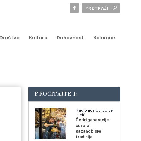
Društvo
Kultura
Duhovnost
Kolumne
PROČITAJTE I:
Radionica porodice
Hidić
Četiri generacije
čuvara
kazandžijske
tradicije