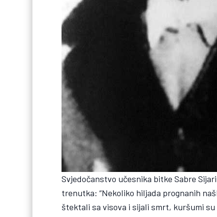
Svjedočanstvo učesnika bitke Sabre Sijar
trenutka: “Nekoliko hiljada prognanih našl
štektali sa visova i sijali smrt, kuršumi su