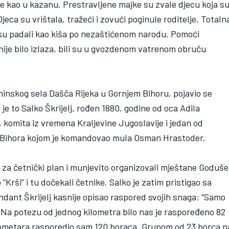
alo je kao u kazanu. Prestravljene majke su zvale djecu koja s
Djeca su vrištala, tražeći i zovući poginule roditelje. Totaln
 su padali kao kiša po nezaštićenom narodu. Pomoći
 nije bilo izlaza, bili su u gvozdenom vatrenom obruču
inskog sela Dašča Rijeka u Gornjem Bihoru, pojavio se
 je to Salko Škrijelj, rođen 1880. godine od oca Adila
, komita iz vremena Kraljevine Jugoslavije i jedan od
eg Bihora kojom je komandovao mula Osman Hrastoder.
i za četnički plan i munjevito organizovali mještane Goduše
 “Krši” i tu dočekali četnike. Salko je zatim pristigao sa
ant Škrijelj kasnije opisao raspored svojih snaga: “Samo
. Na potezu od jednog kilometra bilo nas je raspoređeno 82
ilometara rasporedio sam 120 boraca. Grupom od 23 borca n