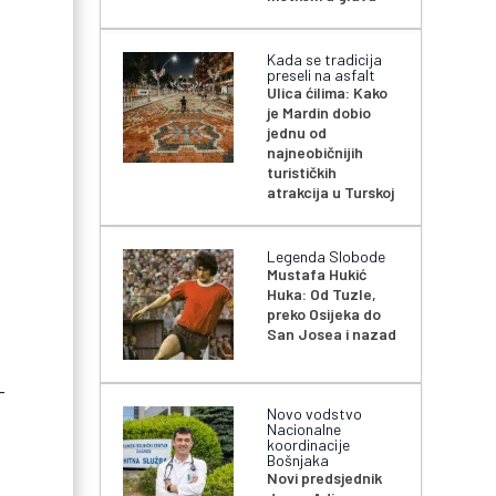
Kada se tradicija
preseli na asfalt
Ulica ćilima: Kako
je Mardin dobio
jednu od
najneobičnijih
turističkih
atrakcija u Turskoj
Legenda Slobode
Mustafa Hukić
Huka: Od Tuzle,
preko Osijeka do
San Josea i nazad
-
Novo vodstvo
Nacionalne
koordinacije
Bošnjaka
Novi predsjednik