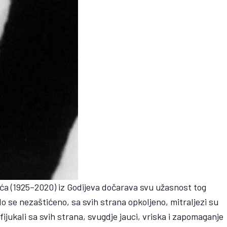
ića (1925–2020) iz Godijeva dočarava svu užasnost tog
o se nezaštićeno, sa svih strana opkoljeno, mitraljezi su
 fijukali sa svih strana, svugdje jauci, vriska i zapomaganje