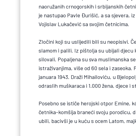
naoružanih crnogorskih i srbijanskih četnik
je nastupao Pavle Đurišić, a sa sjevera, iz
Vojislav Lukačević sa svojim četnicima.
Zločini koji su uslijedili bili su neopisivi. 
slamom i palili. Iz pištolja su ubijali djec
silovali. Popaljena su sva muslimanska sel
istraživanjima, više od 60 sela i zaseoka
januara 1943. Draži Mihailoviću, u Bjelop
odraslih muškaraca i 1.000 žena, djece i s
Posebno se ističe herojski otpor Emine, kć
četnika-komšija braneći svoju porodicu, da b
ubili, bacivši je u kuću s ocem Latom, 