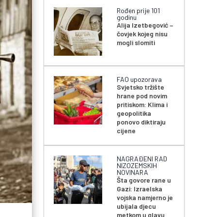
Rođen prije 101
godinu
Alija Izetbegović –
čovjek kojeg nisu
mogli slomiti
FAO upozorava
Svjetsko tržište
hrane pod novim
pritiskom: Klima i
geopolitika
ponovo diktiraju
cijene
NAGRAĐENI RAD
NIZOZEMSKIH
NOVINARA
Šta govore rane u
Gazi: Izraelska
vojska namjerno je
ubijala djecu
metkom u glavu