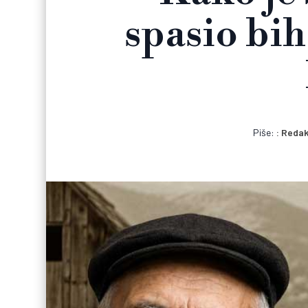
spasio bi
Piše:
Redak