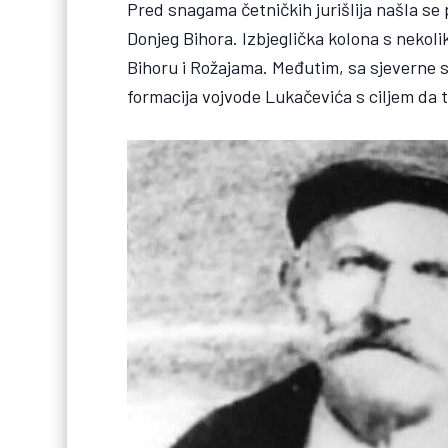
Pred snagama četničkih jurišlija našla se
Donjeg Bihora. Izbjeglička kolona s nekoli
Bihoru i Rožajama. Međutim, sa sjeverne st
formacija vojvode Lukačevića s ciljem da t