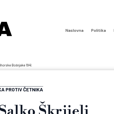
Naslovna
Politika
bihorske Bošnjake 1941.
KA PROTIV ČETNIKA
Salko Škrijelj