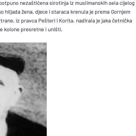
 potpuno nezaštićena sirotinja iz muslimanskih sela cijelog
ko hiljada žena, djece i staraca krenula je prema Gornjem
rane, iz pravca Pešteri i Korita, nadirala je jaka četnička
e kolone presretne i uništi.