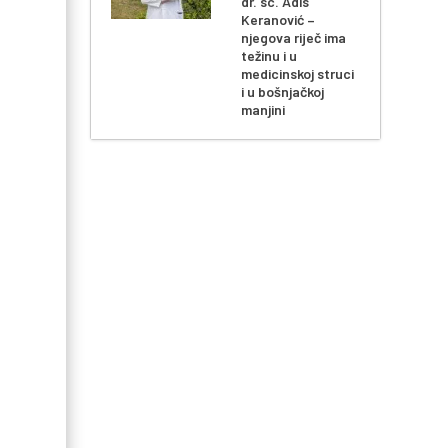
dr. sc. Adis
Keranović –
njegova riječ ima
težinu i u
medicinskoj struci
i u bošnjačkoj
manjini