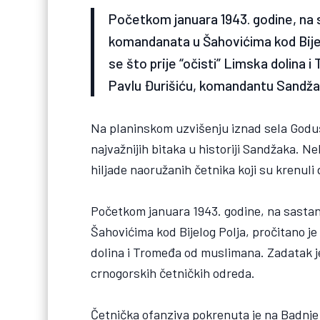
Početkom januara 1943. godine, na s
komandanata u Šahovićima kod Bijel
se što prije “očisti” Limska dolina
Pavlu Đurišiću, komandantu Sandža
Na planinskom uzvišenju iznad sela Goduša
najvažnijih bitaka u historiji Sandžaka. Ne
hiljade naoružanih četnika koji su krenul
Početkom januara 1943. godine, na sastan
Šahovićima kod Bijelog Polja, pročitano je
dolina i Tromeđa od muslimana. Zadatak 
crnogorskih četničkih odreda.
Četnička ofanziva pokrenuta je na Badnje 