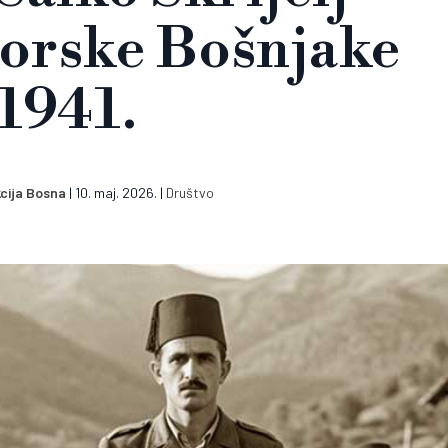
horske Bošnjake
1941.
cija Bosna
|
10. maj. 2026.
|
Društvo