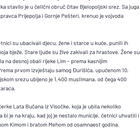
a stavilo je u čelični obruč čitav Bjelopoljski srez. Sa juga
 pravca Prijepolja i Gornje Pešteri, krenuo je vojvoda
Četnici su ubacivali djecu, žene i starce u kuće, punili ih
u koja bježe. Stare ljude su žive zakivali za hrastove. Žene su
a na desnoj obali rijeke Lim – prema kasnijim
. Prema prvom izvještaju samog Đurišića, upućenom 10.
oljskom srezu ubijeno je 1.400 muslimana, od čega 400
taraca.
erke Lata Bučana iz Visočke, koja je ubila nekoliko
i je na kraju, kad joj je nestalo municije, četnici uhvatili i
majkom Kimom i bratom Mehom od osamnaest godina.