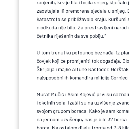
ranjenih, krv je lila i bojila snijeg, ključ
zaostajala ili premorena sjedala u snijeg. 
katastrofa se približavala kraju, kuršumi
niodkuda nije bilo. Za prestravljeni narod
četnika riješenih da sve pobiju.”
U tom trenutku potpunog beznađa, iz plan
čovjek koji će promijeniti tok događaja. Bio
Škrijelja i majke Altune Rastoder. Gorštak
najsposobnijih komandira milicije Gornj
Murat Mučić i Asim Kajević prvi su saznal
i okolnih sela. Izašli su na uzvišenje zvano
svojom grupom boraca. Kako je sam komand
na jednom uzvišenju, nas je bilo 32 borca
borca. Na ostalom dijelu fronta od 7-8 k