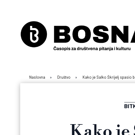
Naslovna
»
Društvo
»
Kako je Salko Škrijelj spasio 
BIT
Kako je 