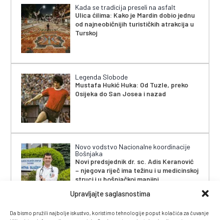
Kada se tradicija preseli na asfalt
Ulica ćilima: Kako je Mardin dobio jednu
od najneobičnijih turističkih atrakcija u
Turskoj
Legenda Slobode
Mustafa Hukić Huka: Od Tuzle, preko
Osijeka do San Josea i nazad
Novo vodstvo Nacionalne koordinacije
Bošnjaka
Novi predsjednik dr. sc. Adis Keranović
– njegova riječ ima težinu i u medicinskoj
struci i u bošnjačkoj manjini
Upravljajte saglasnostima
Da bismo pružili najbolje iskustvo, koristimo tehnologije poput kolačića za čuvanje