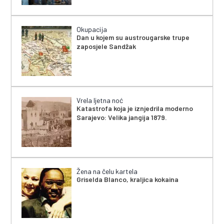
Okupacija
Dan u kojem su austrougarske trupe
zaposjele Sandžak
Vrela ljetna noć
Katastrofa koja je iznjedrila moderno
Sarajevo: Velika jangija 1879.
Žena na čelu kartela
Griselda Blanco, kraljica kokaina