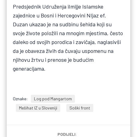
Predsjednik Udruženja ilmijje Islamske
zajednice u Bosni i Hercegovini NIjaz ef.
Duzan ukazao je na sudbinu šehida koji su
svoje živote položili na mnogim mjestima, često
daleko od svojih porodica i zavičaja, naglasivši
da je obaveza živih da čuvaju uspomenu na
njihovu žrtvu i prenose je budućim
generacijama.
Oznake:
Log pod Mangartom
Mešihat IZ u Sloveniji
Soški front
PODIJELI: