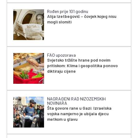
Rođen prije 101 godinu
Alija Izetbegović – čovjek kojeg nisu
mogli slomiti
FAO upozorava
Svjetsko tržište hrane pod novim
pritiskom: Klima i geopolitika ponovo
diktiraju cijene
NAGRAĐENI RAD NIZOZEMSKIH
NOVINARA
Šta govore rane u Gazi: Izraelska
vojska namjerno je ubijala djecu
metkom u glavu