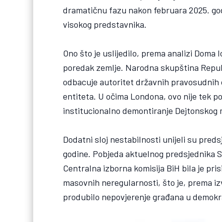
dramatičnu fazu nakon februara 2025. go
visokog predstavnika.
Ono što je uslijedilo, prema analizi Doma
poredak zemlje. Narodna skupština Repub
odbacuje autoritet državnih pravosudnih o
entiteta. U očima Londona, ovo nije tek p
institucionalno demontiranje Dejtonskog 
Dodatni sloj nestabilnosti unijeli su pred
godine. Pobjeda aktuelnog predsjednika Si
Centralna izborna komisija BiH bila je pris
masovnih neregularnosti, što je, prema izvj
produbilo nepovjerenje građana u demokra