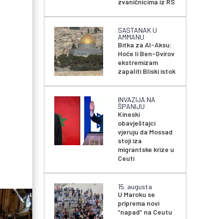
zvaničnicima iz RS
SASTANAK U
AMMANU
Bitka za Al-Aksu:
Hoće li Ben-Gvirov
ekstremizam
zapaliti Bliski istok
INVAZIJA NA
ŠPANIJU
Kineski
obavještajci
vjeruju da Mossad
stoji iza
migrantske krize u
Ceuti
15. augusta
U Maroku se
priprema novi
“napad” na Ceutu