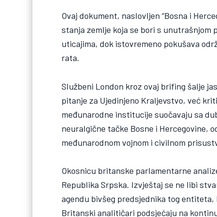
Ovaj dokument, naslovljen “Bosna i Hercego
stanja zemlje koja se bori s unutrašnjom
uticajima, dok istovremeno pokušava održ
rata.
Službeni London kroz ovaj brifing šalje j
pitanje za Ujedinjeno Kraljevstvo, već kr
međunarodne institucije suočavaju sa dub
neuralgične tačke Bosne i Hercegovine, od
međunarodnom vojnom i civilnom prisustvu
Okosnicu britanske parlamentarne analize 
Republika Srpska. Izvještaj se ne libi stv
agendu bivšeg predsjednika tog entiteta, 
Britanski analitičari podsjećaju na kontinui