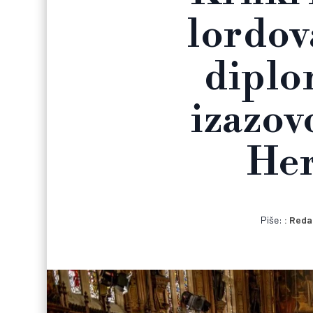
lordov
diplo
izazov
Her
Piše:
Reda