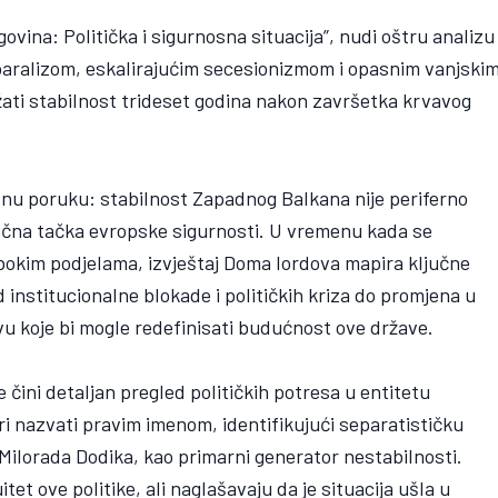
vina: Politička i sigurnosna situacija”, nudi oštru analizu
 paralizom, eskalirajućim secesionizmom i opasnim vanjski
ati stabilnost trideset godina nakon završetka krvavog
asnu poruku: stabilnost Zapadnog Balkana nije periferno
itična tačka evropske sigurnosti. U vremenu kada se
okim podjelama, izvještaj Doma lordova mapira ključne
 institucionalne blokade i političkih kriza do promjena u
 koje bi mogle redefinisati budućnost ove države.
čini detaljan pregled političkih potresa u entitetu
ari nazvati pravim imenom, identifikujući separatističku
Milorada Dodika, kao primarni generator nestabilnosti.
tet ove politike, ali naglašavaju da je situacija ušla u