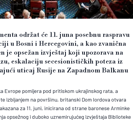
enta održat će 11. juna posebnu raspravu
aciji u Bosni i Hercegovini, a kao zvanična
n je opsežan izvještaj koji upozorava na
u, eskalaciju secesionističkih poteza iz
irajući uticaj Rusije na Zapadnom Balkanu
a Evrope pomijera pod pritiskom ukrajinskog rata, a
ete izbijanjem na površinu, britanski Dom lordova otvara
zakazana za 11. juni, inicirana od strane baronese Arminke
nja opsežnog i duboko uznemirujućeg izvještaja Biblioteke