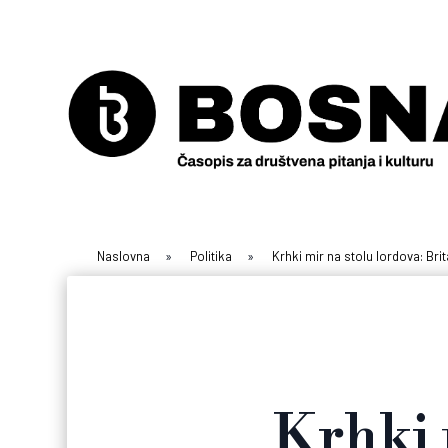
Naslovna
»
Politika
»
Krhki mir na stolu lordova: Br
Krhki 