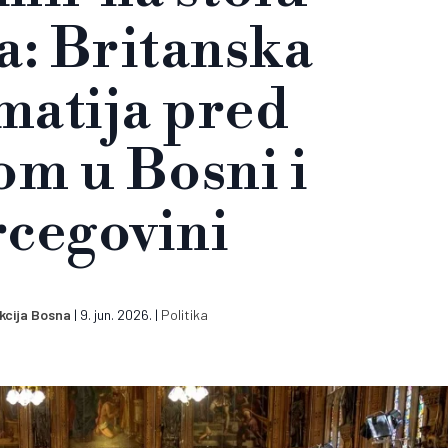
a: Britanska
matija pred
om u Bosni i
cegovini
kcija Bosna
|
9. jun. 2026.
|
Politika