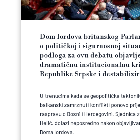
Dom lordova britanskog Parlam
o političkoj i sigurnosnoj situ
podloga za ovu debatu objavlje
dramatičnu institucionalnu kriz
Republike Srpske i destabiliz
U trenucima kada se geopolitička tektonik
balkanski zamrznuti konflikti ponovo prij
raspravu o Bosni i Hercegovini. Sjednica 
Helić, dolazi neposredno nakon objavljiva
Doma lordova.