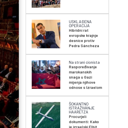
USKLAĐENA
OPERACIJA
Hibridni rat
evropske krajnje
desnice protiv
Pedra Sáncheza
Na strani cionista
Raspoređivanje
marokanskih
snaga u Gazi
mijenja njihove
odnose s Izraelom
ŠOKANTNO
ISTRAŽIVANJE
HAARETZA
Procurjeli
dokumenti: Kako
je izraelski Elbit