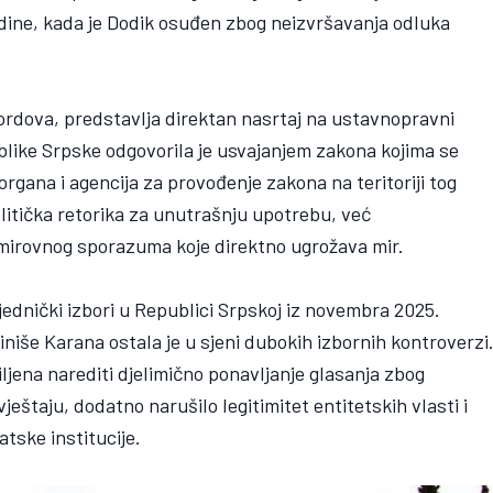
dine, kada je Dodik osuđen zbog neizvršavanja odluka
 lordova, predstavlja direktan nasrtaj na ustavnopravni
like Srpske odgovorila je usvajanjem zakona kojima se
rgana i agencija za provođenje zakona na teritoriji tog
olitička retorika za unutrašnju upotrebu, već
mirovnog sporazuma koje direktno ugrožava mir.
sjednički izbori u Republici Srpskoj iz novembra 2025.
niše Karana ostala je u sjeni dubokih izbornih kontroverzi
iljena narediti djelimično ponavljanje glasanja zbog
eštaju, dodatno narušilo legitimitet entitetskih vlasti i
tske institucije.