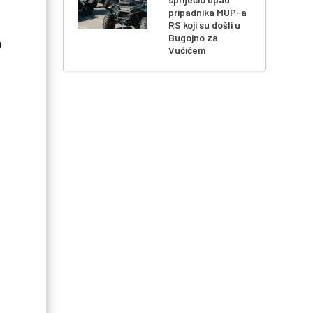
pripadnika MUP-a
RS koji su došli u
Bugojno za
m
Vučićem