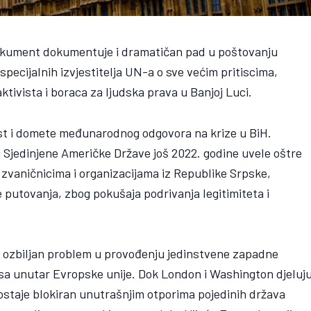
dokument dokumentuje i dramatičan pad u poštovanju
 specijalnih izvjestitelja UN-a o sve većim pritiscima,
tivista i boraca za ljudska prava u Banjoj Luci.
nost i domete međunarodnog odgovora na krize u BiH.
i Sjedinjene Američke Države još 2022. godine uvele oštre
 zvaničnicima i organizacijama iz Republike Srpske,
 putovanja, zbog pokušaja podrivanja legitimiteta i
 ozbiljan problem u provođenju jedinstvene zapadne
sa unutar Evropske unije. Dok London i Washington djeluj
ostaje blokiran unutrašnjim otporima pojedinih država