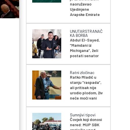
naoružavao
Ujedinjene
Arapske Emirate
UNUTARSTRANAČ
KA BORBA
Abdul El-Sayed,
“Mamdani iz
Michigana”, želi
postati senator
Ratni zločinac
Ratko Mladić u
stanju “raspada”,
ali pritisak nije
urodio plodom, živ
neće moći vani
Sumnjivi tipovi
Čovjek koji donosi
nered: MUP SBK
spriječio upad