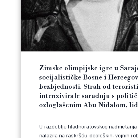
Zimske olimpijske igre u Saraje
socijalističke Bosne i Hercegovi
bezbjednosti. Strah od terorist
intenzivirale saradnju s politi
ozloglašenim Abu Nidalom, lid
U razdoblju hladnoratovskog nadmetanja i 
nalazila na raskršću ideoloških, vojnih i o