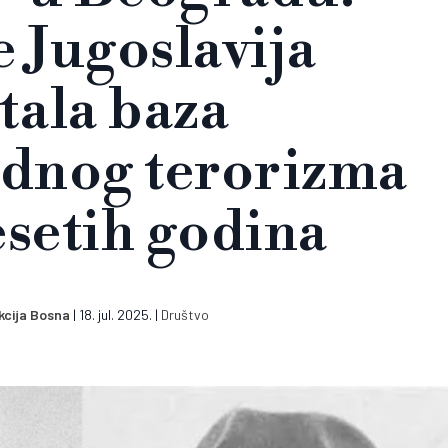
e Jugoslavija
tala baza
dnog terorizma
setih godina
kcija Bosna
|
18. jul. 2025.
|
Društvo