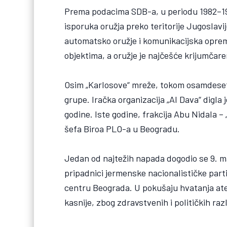
Prema podacima SDB-a, u periodu 1982–1983
isporuka oružja preko teritorije Jugoslav
automatsko oružje i komunikacijska oprem
objektima, a oružje je najčešće krijumča
Osim „Karlosove“ mreže, tokom osamdesetih
grupe. Iračka organizacija „Al Dava“ digl
godine. Iste godine, frakcija Abu Nidala –
šefa Biroa PLO-a u Beogradu.
Jedan od najtežih napada dogodio se 9. ma
pripadnici jermenske nacionalističke par
centru Beograda. U pokušaju hvatanja atent
kasnije, zbog zdravstvenih i političkih raz