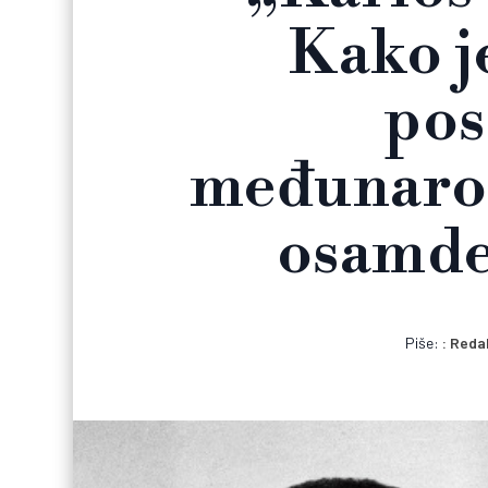
Kako j
pos
međunaro
osamde
Piše:
Reda