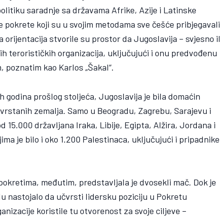
olitiku saradnje sa državama Afrike, Azije i Latinske
e pokrete koji su u svojim metodama sve češće pribjegavali
 orijentacija stvorile su prostor da Jugoslavija – svjesno il
h terorističkih organizacija, uključujući i onu predvođenu
 poznatim kao Karlos „Šakal“.
godina prošlog stoljeća, Jugoslavija je bila domaćin
svrstanih zemalja. Samo u Beogradu, Zagrebu, Sarajevu i
 15.000 državljana Iraka, Libije, Egipta, Alžira, Jordana i
ima je bilo i oko 1.200 Palestinaca, uključujući i pripadnike
okretima, međutim, predstavljala je dvosekli mač. Dok je
 nastojalo da učvrsti lidersku poziciju u Pokretu
nizacije koristile tu otvorenost za svoje ciljeve –