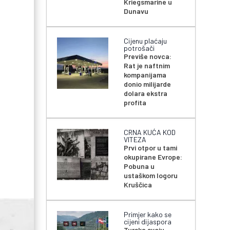
Kriegsmarine u
Dunavu
Cijenu plaćaju
potrošači
Previše novca:
Rat je naftnim
kompanijama
donio milijarde
dolara ekstra
profita
CRNA KUĆA KOD
VITEZA
Prvi otpor u tami
okupirane Evrope:
Pobuna u
ustaškom logoru
Kruščica
Primjer kako se
cijeni dijaspora
Turska svoju