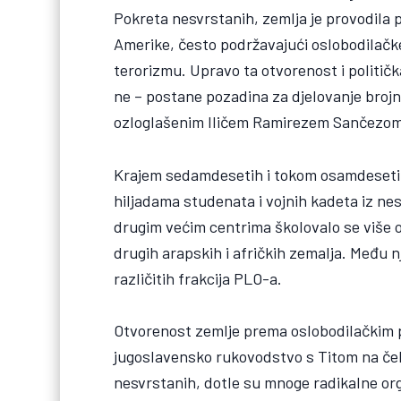
Pokreta nesvrstanih, zemlja je provodila p
Amerike, često podržavajući oslobodilačk
terorizmu. Upravo ta otvorenost i politička
ne – postane pozadina za djelovanje brojni
ozloglašenim Iličem Ramirezem Sančezom,
Krajem sedamdesetih i tokom osamdesetih 
hiljadama studenata i vojnih kadeta iz ne
drugim većim centrima školovalo se više od
drugih arapskih i afričkih zemalja. Među nj
različitih frakcija PLO-a.
Otvorenost zemlje prema oslobodilačkim p
jugoslavensko rukovodstvo s Titom na čelu
nesvrstanih, dotle su mnoge radikalne orga