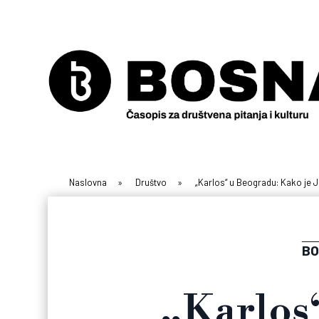
Naslovna
»
Društvo
»
„Karlos“ u Beogradu: Kako je
BO
„Karlos