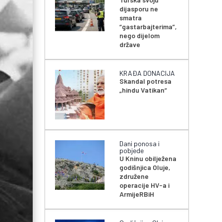
dijasporu ne
smatra
“gastarbajterima”,
nego dijelom
države
KRAĐA DONACIJA
Skandal potresa
„hindu Vatikan“
Dani ponosa i
pobjede
U Kninu obilježena
godišnjica Oluje,
združene
operacije HV-a i
ArmijeRBiH