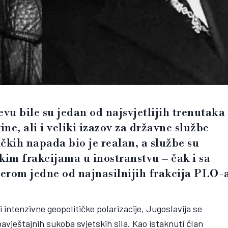
vu bile su jedan od najsvjetlijih trenutaka
ne, ali i veliki izazov za državne službe
ičkih napada bio je realan, a službe su
čkim frakcijama u inostranstvu – čak i sa
erom jedne od najnasilnijih frakcija PLO-
intenzivne geopolitičke polarizacije, Jugoslavija se
bavještajnih sukoba svjetskih sila. Kao istaknuti član