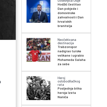
Godišnjica Oluje
Hodžić čestitao
Dan pobjede i
domovinske
zahvalnosti i Dan
hrvatskih
branitelja
Neočekivana
destinacija
Trabzonspor
nadigrao turske
velikane i ugrabio
Mohameda Salaha
za sebe
Heroj
a
oslobodilačkog
rata
Posljednja bitka
heroja Izeta
Nanića