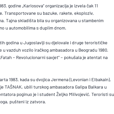
. godine „Karlosova“ organizacija je izvela čak 11
ije. Transportovane su bazuke, rakete, eksploziv,
a. Tajna skladišta bila su organizovana u stambenim
reno u automobilima s duplim dnom.
 godina u Jugoslaviji su djelovale i druge terorističke
a je u vazduh vozilo iračkog ambasadora u Beogradu 1980.
 „Fatah – Revolucionarni savjet“ – pokušala je atentat na
rta 1983, kada su dvojica Jermena (Levonian i Elbakain),
tije TAŠNAK, ubili turskog ambasadora Galipa Balkara u
atora poginuo je i student Željko Milivojević. Teroristi s
loga, pušteni iz zatvora.