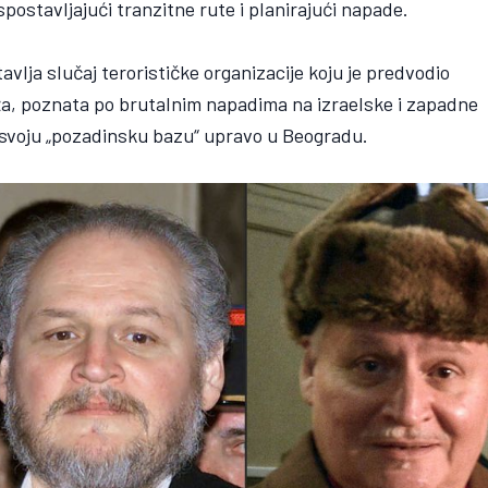
spostavljajući tranzitne rute i planirajući napade.
vlja slučaj terorističke organizacije koju je predvodio
eža, poznata po brutalnim napadima na izraelske i zapadne
e svoju „pozadinsku bazu“ upravo u Beogradu.