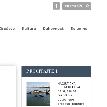
Društvo
Kultura
Duhovnost
Kolumne
PROČITAJTE I:
NACISTIČKA
FLOTA DUHOVA
Kako je suša
razotkrila
potopljene
brodove Hitlerove