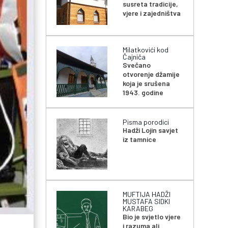
susreta tradicije,
vjere i zajedništva
Milatkovići kod
Čajniča
Svečano
otvorenje džamije
koja je srušena
1943. godine
Pisma porodici
Hadži Lojin savjet
iz tamnice
MUFTIJA HADŽI
MUSTAFA SIDKI
KARABEG
Bio je svjetlo vjere
i razuma ali