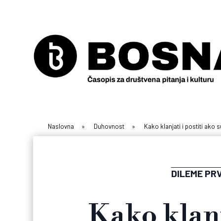
Naslovna
»
Duhovnost
»
Kako klanjati i postiti ako s
DILEME PR
Kako klanj