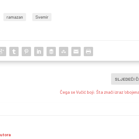
ramazan
Svemir
SLJEDEĆI 
Čega se Vučić boji: Šta znači izraz ‘obojena
autora