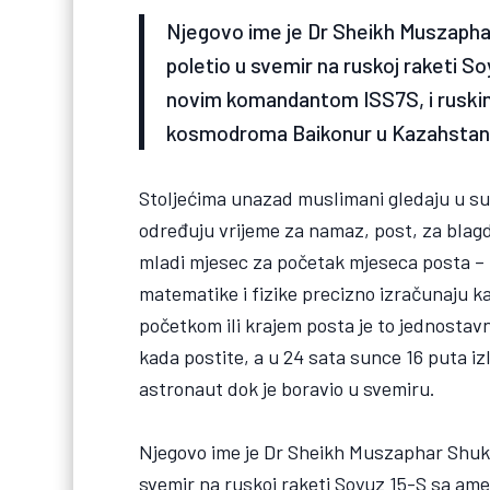
Njegovo ime je Dr Sheikh Muszaphar 
poletio u svemir na ruskoj raketi 
novim komandantom ISS7S, i rusk
kosmodroma Baikonur u Kazahstanu 1
Stoljećima unazad muslimani gledaju u sun
određuju vrijeme za namaz, post, za bla
mladi mjesec za početak mjeseca posta –
matematike i fizike precizno izračunaju k
početkom ili krajem posta je to jednostavni
kada postite, a u 24 sata sunce 16 puta izl
astronaut dok je boravio u svemiru.
Njegovo ime je Dr Sheikh Muszaphar Shukor
svemir na ruskoj raketi Soyuz 15-S sa 