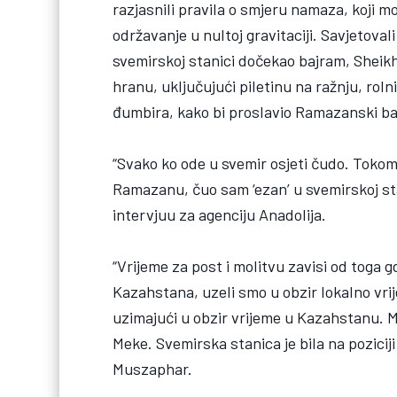
razjasnili pravila o smjeru namaza, koji m
održavanje u nultoj gravitaciji. Savjetov
svemirskoj stanici dočekao bajram, Shei
hranu, uključujući piletinu na ražnju, rol
đumbira, kako bi proslavio Ramazanski b
“Svako ko ode u svemir osjeti čudo. Toko
Ramazanu, čuo sam ‘ezan’ u svemirskoj st
intervjuu za agenciju Anadolija.
“Vrijeme za post i molitvu zavisi od toga g
Kazahstana, uzeli smo u obzir lokalno vr
uzimajući u obzir vrijeme u Kazahstanu. Mo
Meke. Svemirska stanica je bila na poziciji
Muszaphar.