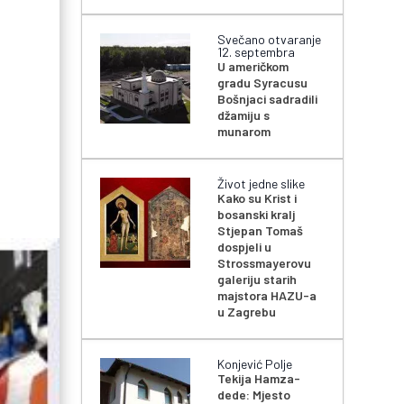
Svečano otvaranje
12. septembra
U američkom
gradu Syracusu
Bošnjaci sadradili
džamiju s
munarom
Život jedne slike
Kako su Krist i
bosanski kralj
Stjepan Tomaš
dospjeli u
Strossmayerovu
galeriju starih
majstora HAZU-a
u Zagrebu
Konjević Polje
Tekija Hamza-
dede: Mjesto