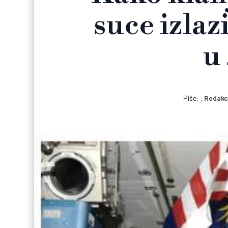
suce izlazi
u
Piše:
Redakc