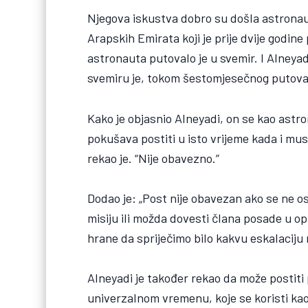
Njegova iskustva dobro su došla astronau
Arapskih Emirata koji je prije dvije godi
astronauta putovalo je u svemir. I Alneya
svemiru je, tokom šestomjesečnog putovan
Kako je objasnio Alneyadi, on se kao astro
pokušava postiti u isto vrijeme kada i mu
rekao je. “Nije obavezno.”
Dodao je: „Post nije obavezan ako se ne o
misiju ili možda dovesti člana posade u 
hrane da spriječimo bilo kakvu eskalaciju n
Alneyadi je također rekao da može postit
univerzalnom vremenu, koje se koristi ka