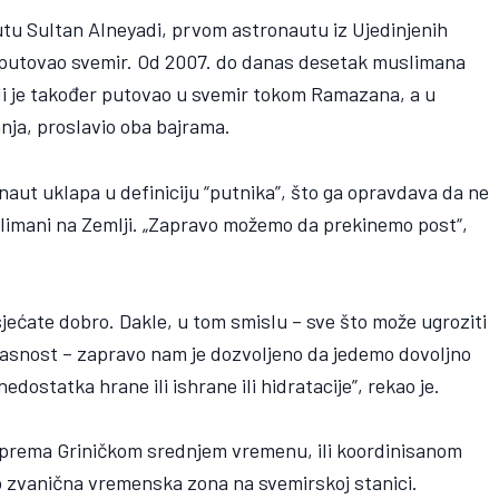
tu Sultan Alneyadi, prvom astronautu iz Ujedinjenih
ne putovao svemir. Od 2007. do danas desetak muslimana
di je također putovao u svemir tokom Ramazana, a u
ja, proslavio oba bajrama.
naut uklapa u definiciju “putnika”, što ga opravdava da ne
slimani na Zemlji. „Zapravo možemo da prekinemo post“,
sjećate dobro. Dakle, u tom smislu – sve što može ugroziti
opasnost – zapravo nam je dozvoljeno da jedemo dovoljno
edostatka hrane ili ishrane ili hidratacije”, rekao je.
i prema Griničkom srednjem vremenu, ili koordinisanom
o zvanična vremenska zona na svemirskoj stanici.