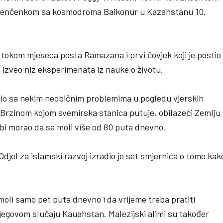
alenčenkom sa kosmodroma Baikonur u Kazahstanu 10.
r tokom mjeseca posta Ramazana i prvi čovjek koji je postio
 izveo niz eksperimenata iz nauke o životu.
o sa nekim neobičnim problemima u pogledu vjerskih
rzinom kojom svemirska stanica putuje, obilazeći Zemlju
bi morao da se moli više od 80 puta dnevno.
Odjel za islamski razvoj izradio je set smjernica o tome kak
oli samo pet puta dnevno i da vrijeme treba pratiti
 njegovom slučaju Kauahstan. Malezijski alimi su također