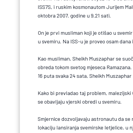
ISS7S, i ruskim kosmonautom Jurijem M
oktobra 2007. godine u 9.21 sati.
On je prvi musliman koji je otišao u svemi
u svemiru. Na ISS-u je proveo osam dana i
Kao musliman, Sheikh Muszaphar se suoči
obreda tokom svetog mjeseca Ramazana. B
16 puta svaka 24 sata, Sheikh Muszaphar 
Kako bi prevladao taj problem, malezijski 
se obavljaju vjerski obredi u svemiru.
Smjernice dozvoljavaju astronautu da se m
lokaciju lansiranja svemirske letjelice, u