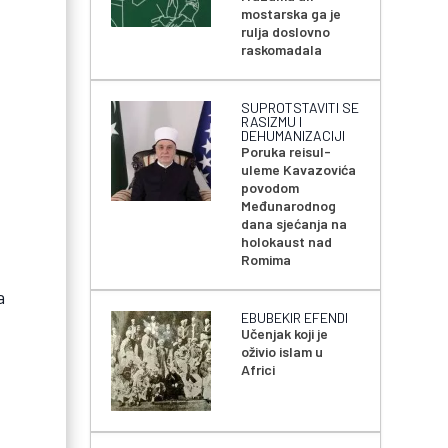
mostarska ga je
rulja doslovno
raskomadala
SUPROTSTAVITI SE
RASIZMU I
DEHUMANIZACIJI
Poruka reisul-
uleme Kavazovića
povodom
Međunarodnog
dana sjećanja na
holokaust nad
Romima
a
EBUBEKIR EFENDI
Učenjak koji je
oživio islam u
Africi