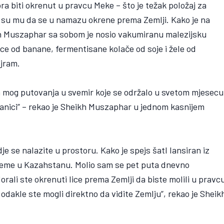
ora biti okrenut u pravcu Meke – što je težak položaj za
ali su mu da se u namazu okrene prema Zemlji. Kako je na
kh Muszaphar sa sobom je nosio vakumiranu malezijsku
nice od banane, fermentisane kolače od soje i žele od
ajram.
m mog putovanja u svemir koje se održalo u svetom mjesecu
anici” – rekao je Sheikh Muszaphar u jednom kasnijem
dje se nalazite u prostoru. Kako je spejs šatl lansiran iz
ijeme u Kazahstanu. Molio sam se pet puta dnevno
rali ste okrenuti lice prema Zemlji da biste molili u pravc
 odakle ste mogli direktno da vidite Zemlju”, rekao je Sheik