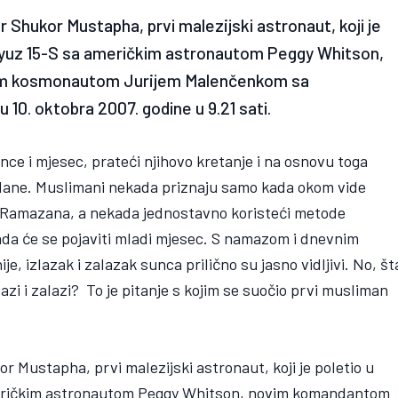
Shukor Mustapha, prvi malezijski astronaut, koji je
Soyuz 15-S sa američkim astronautom Peggy Whitson,
im kosmonautom Jurijem Malenčenkom sa
0. oktobra 2007. godine u 9.21 sati.
ce i mjesec, prateći njihovo kretanje i na osnovu toga
gdane. Muslimani nekada priznaju samo kada okom vide
 Ramazana, a nekada jednostavno koristeći metode
ada će se pojaviti mladi mjesec. S namazom i dnevnim
je, izlazak i zalazak sunca prilično su jasno vidljivi. No, št
azi i zalazi? To je pitanje s kojim se suočio prvi musliman
 Mustapha, prvi malezijski astronaut, koji je poletio u
američkim astronautom Peggy Whitson, novim komandantom