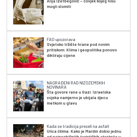
Alija Izetbegović – čovjek kojeg nisu
mogli slomiti
FAO upozorava
Svjetsko tržište hrane pod novim
pritiskom: Klima i geopolitika ponovo
diktiraju cijene
NAGRAĐENI RAD NIZOZEMSKIH
NOVINARA
Šta govore rane u Gazi: Izraelska
vojska namjerno je ubijala djecu
metkom u glavu
Kada se tradicija preseli na asfalt
Ulica ćilima: Kako je Mardin dobio jednu
od najneobičnijih turističkih atrakcija u