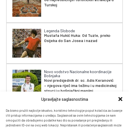
Turskoj
Legenda Slobode
Mustafa Hukić Huka: Od Tuzle, preko
Osijeka do San Josea i nazad
Novo vodstvo Nacionalne koordinacije
Bošnjaka
Novi predsjednik dr. sc. Adis Keranović
– njegova riječ ima težinu i u medicinskoj
struci i u bošnjačkoj manjini
Upravljajte saglasnostima
Da bismo pružili najbolje iskustvo, koristimo tehnologije poput kolačića za čuvanje
i/ili pristup informacijama o uređaju. Saglasnost sa ovim tehnologijama će nam
omogućiti da obrađujemo podatke kao što su ponašanje pri pregledanju ili
jedinstveni ID-ovi na ovoj web lokaciji. Nepristanak ili povlačenje saglasnosti može