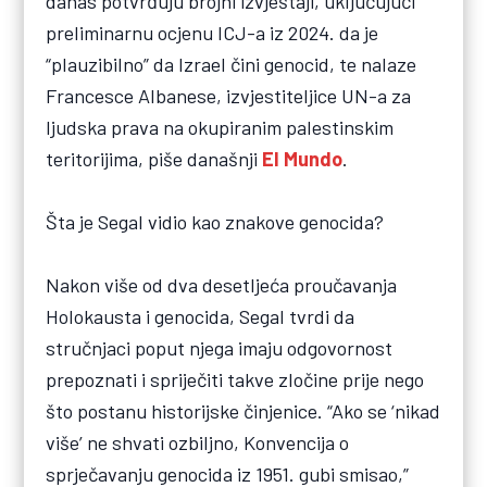
danas potvrđuju brojni izvještaji, uključujući
preliminarnu ocjenu ICJ-a iz 2024. da je
“plauzibilno” da Izrael čini genocid, te nalaze
Francesce Albanese, izvjestiteljice UN-a za
ljudska prava na okupiranim palestinskim
teritorijima, piše današnji
El Mundo
.
Šta je Segal vidio kao znakove genocida?
Nakon više od dva desetljeća proučavanja
Holokausta i genocida, Segal tvrdi da
stručnjaci poput njega imaju odgovornost
prepoznati i spriječiti takve zločine prije nego
što postanu historijske činjenice. “Ako se ‘nikad
više’ ne shvati ozbiljno, Konvencija o
sprječavanju genocida iz 1951. gubi smisao,”