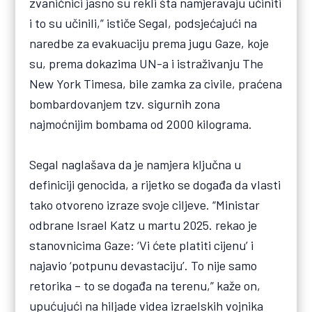
zvaničnici jasno su rekli šta namjeravaju učiniti
i to su učinili,” ističe Segal, podsjećajući na
naredbe za evakuaciju prema jugu Gaze, koje
su, prema dokazima UN-a i istraživanju The
New York Timesa, bile zamka za civile, praćena
bombardovanjem tzv. sigurnih zona
najmoćnijim bombama od 2000 kilograma.
Segal naglašava da je namjera ključna u
definiciji genocida, a rijetko se događa da vlasti
tako otvoreno izraze svoje ciljeve. “Ministar
odbrane Israel Katz u martu 2025. rekao je
stanovnicima Gaze: ‘Vi ćete platiti cijenu’ i
najavio ‘potpunu devastaciju’. To nije samo
retorika – to se događa na terenu,” kaže on,
upućujući na hiljade videa izraelskih vojnika