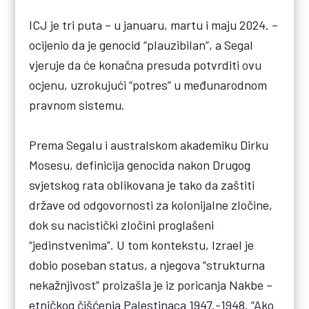
ICJ je tri puta – u januaru, martu i maju 2024. –
ocijenio da je genocid “plauzibilan”, a Segal
vjeruje da će konačna presuda potvrditi ovu
ocjenu, uzrokujući “potres” u međunarodnom
pravnom sistemu.
Prema Segalu i australskom akademiku Dirku
Mosesu, definicija genocida nakon Drugog
svjetskog rata oblikovana je tako da zaštiti
države od odgovornosti za kolonijalne zločine,
dok su nacistički zločini proglašeni
“jedinstvenima”. U tom kontekstu, Izrael je
dobio poseban status, a njegova “strukturna
nekažnjivost” proizašla je iz poricanja Nakbe –
etničkog čišćenja Palestinaca 1947.-1948. “Ako