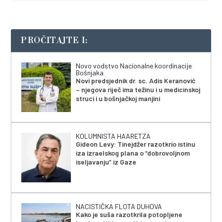
PROČITAJTE I:
Novo vodstvo Nacionalne koordinacije
Bošnjaka
Novi predsjednik dr. sc. Adis Keranović
– njegova riječ ima težinu i u medicinskoj
struci i u bošnjačkoj manjini
KOLUMNISTA HAARETZA
Gideon Levy: Tinejdžer razotkrio istinu
iza izraelskog plana o “dobrovoljnom
iseljavanju” iz Gaze
NACISTIČKA FLOTA DUHOVA
Kako je suša razotkrila potopljene