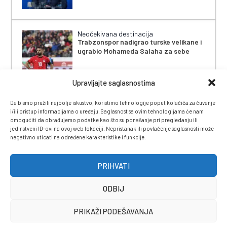
Neočekivana destinacija
Trabzonspor nadigrao turske velikane i
ugrabio Mohameda Salaha za sebe
Upravljajte saglasnostima
Da bismo pružili najbolje iskustvo, koristimo tehnologije poput kolačića za čuvanje
i/ili pristup informacijama o uređaju. Saglasnost sa ovim tehnologijama će nam
omogućiti da obrađujemo podatke kao što su ponašanje pri pregledanju ili
jedinstveni ID-ovi na ovoj web lokaciji. Nepristanak ili povlačenje saglasnosti može
negativno uticati na određene karakteristike i funkcije.
IMPRESSUM
|
UVJETI KORIŠTENJA
|
POLITIKA
PRIVATNOSTI
|
KONTAKT
|
ČASOPIS
PRIHVATI
ODBIJ
PRIKAŽI PODEŠAVANJA