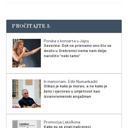
PROČITAJTE I:
Poruka s koncerta u Jajcu
Severina: Dok ne priznamo ono što se
desilo u Srebrenici nema nam dalje,
naročito “neki tamo”
In memoriam: Edin Numankadić
Slikao je kako je morao, a ne kako je
želio i vjerovao u umjetnost kao
izvanvremenski angažman
Promocija Leksikona
Kako su se zvali naši preci