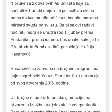
“Poruke sa zidova ovih 46 unikata koje su
sačinili vrhunski umjetnici poručili su svima
nama da kao muslimani i muslimanke moramo
mirisati svuda po svijetu. Da bi se ovi radovi
načinili, mora se unutra roditi ljubav prema
Poslaniku, prema islamu, baš onako kako je to
Dželaluddin Rumi uradio”, poručio je Muftija
Hasanović.
Hasanović se zahvalio na brojnim programima
koje zagrebački Yunus Emre institut ostvaruje
od svog otvorenja 2016. godine.
Uz brojne mlade iz Islamske gimnazije, na
otvorenju izložbe sudjelovalo je veleposlanik
Republike Azerbajdžana Anar Imanov, aktivisti