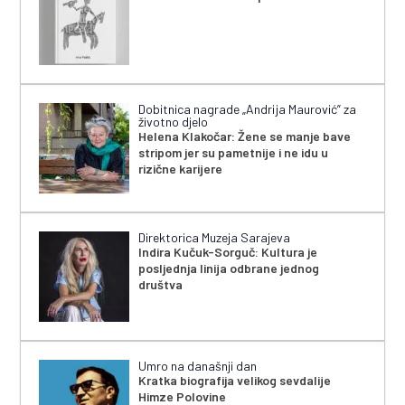
Dobitnica nagrade „Andrija Maurović” za
životno djelo
Helena Klakočar: Žene se manje bave
stripom jer su pametnije i ne idu u
rizične karijere
Direktorica Muzeja Sarajeva
Indira Kučuk-Sorguč: Kultura je
posljednja linija odbrane jednog
društva
Umro na današnji dan
Kratka biografija velikog sevdalije
Himze Polovine