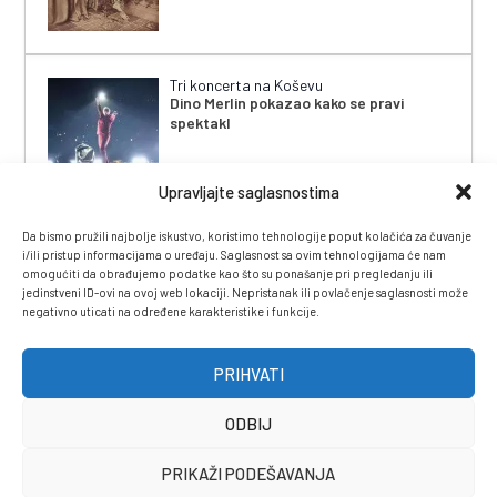
Tri koncerta na Koševu
Dino Merlin pokazao kako se pravi
spektakl
Upravljajte saglasnostima
Da bismo pružili najbolje iskustvo, koristimo tehnologije poput kolačića za čuvanje
i/ili pristup informacijama o uređaju. Saglasnost sa ovim tehnologijama će nam
omogućiti da obrađujemo podatke kao što su ponašanje pri pregledanju ili
jedinstveni ID-ovi na ovoj web lokaciji. Nepristanak ili povlačenje saglasnosti može
negativno uticati na određene karakteristike i funkcije.
IMPRESSUM
|
UVJETI KORIŠTENJA
|
POLITIKA
PRIVATNOSTI
|
KONTAKT
|
ČASOPIS
PRIHVATI
ODBIJ
PRIKAŽI PODEŠAVANJA