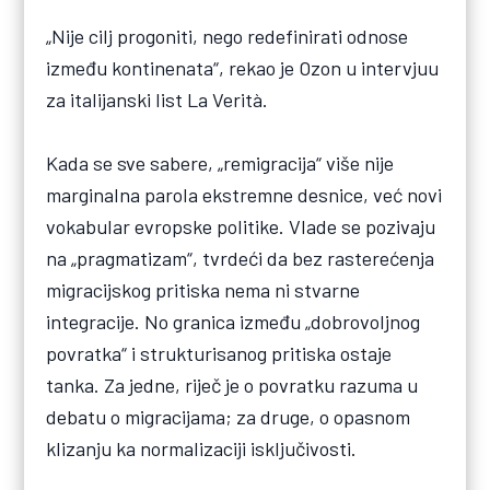
„Nije cilj progoniti, nego redefinirati odnose
između kontinenata“, rekao je Ozon u intervjuu
za italijanski list La Verità.
Kada se sve sabere, „remigracija“ više nije
marginalna parola ekstremne desnice, već novi
vokabular evropske politike. Vlade se pozivaju
na „pragmatizam“, tvrdeći da bez rasterećenja
migracijskog pritiska nema ni stvarne
integracije. No granica između „dobrovoljnog
povratka“ i strukturisanog pritiska ostaje
tanka. Za jedne, riječ je o povratku razuma u
debatu o migracijama; za druge, o opasnom
klizanju ka normalizaciji isključivosti.