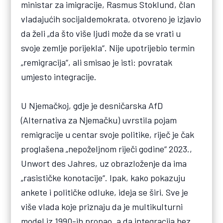
ministar za imigracije, Rasmus Stoklund, član
vladajućih socijaldemokrata, otvoreno je izjavio
da želi „da što više ljudi može da se vrati u
svoje zemlje porijekla“. Nije upotrijebio termin
„remigracija“, ali smisao je isti: povratak
umjesto integracije.
U Njemačkoj, gdje je desničarska AfD
(Alternativa za Njemačku) uvrstila pojam
remigracije u centar svoje politike, riječ je čak
proglašena „nepoželjnom riječi godine“ 2023.,
Unwort des Jahres, uz obrazloženje da ima
„rasističke konotacije“. Ipak, kako pokazuju
ankete i političke odluke, ideja se širi. Sve je
više vlada koje priznaju da je multikulturni
model iz 1990-ih propao, a da integracija bez