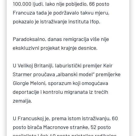
100.000 ljudi. Iako nije pobijedio, 66 posto
Francuza tada je podržavalo takvu mjeru,
pokazalo je istraživanje instituta Ifop.
Paradoksalno, danas remigracija više nije
ekskluzivni projekat krajnje desnice.
U Velikoj Britaniji, laburistički premijer Keir
Starmer proučava „albanski model“ premijerke
Giorgie Meloni, sporazum koji omogućava
deportacije i kontrolu migranata iz trećih
zemalja.
U Francuskoj je, prema istom istraživanju, 60
posto birača Macronove stranke, 52 posto
socijalista i čak 40 posto pristalica radikalne