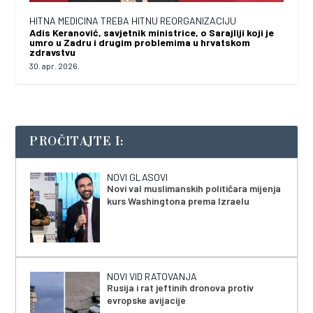
HITNA MEDICINA TREBA HITNU REORGANIZACIJU
Adis Keranović, savjetnik ministrice, o Sarajliji koji je
umro u Zadru i drugim problemima u hrvatskom
zdravstvu
30. apr. 2026.
PROČITAJTE I:
NOVI GLASOVI
Novi val muslimanskih političara mijenja
kurs Washingtona prema Izraelu
NOVI VID RATOVANJA
Rusija i rat jeftinih dronova protiv
evropske avijacije