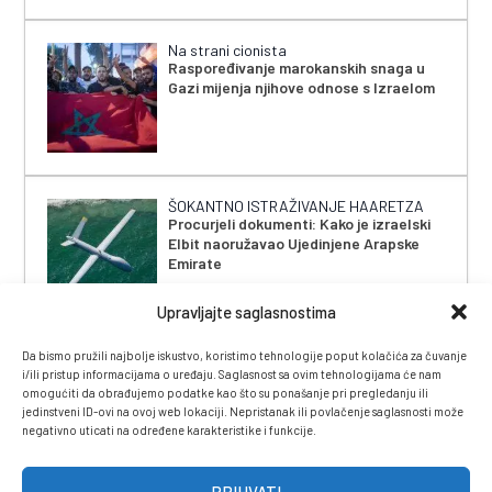
Na strani cionista
Raspoređivanje marokanskih snaga u
Gazi mijenja njihove odnose s Izraelom
ŠOKANTNO ISTRAŽIVANJE HAARETZA
Procurjeli dokumenti: Kako je izraelski
Elbit naoružavao Ujedinjene Arapske
Emirate
Upravljajte saglasnostima
Da bismo pružili najbolje iskustvo, koristimo tehnologije poput kolačića za čuvanje
i/ili pristup informacijama o uređaju. Saglasnost sa ovim tehnologijama će nam
omogućiti da obrađujemo podatke kao što su ponašanje pri pregledanju ili
jedinstveni ID-ovi na ovoj web lokaciji. Nepristanak ili povlačenje saglasnosti može
negativno uticati na određene karakteristike i funkcije.
IMPRESSUM
|
UVJETI KORIŠTENJA
|
POLITIKA
PRIVATNOSTI
|
KONTAKT
|
ČASOPIS
PRIHVATI