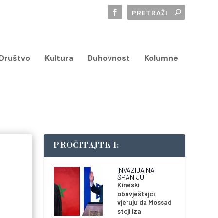
Društvo
Kultura
Duhovnost
Kolumne
PROČITAJTE I:
INVAZIJA NA
ŠPANIJU
Kineski
obavještajci
vjeruju da Mossad
stoji iza