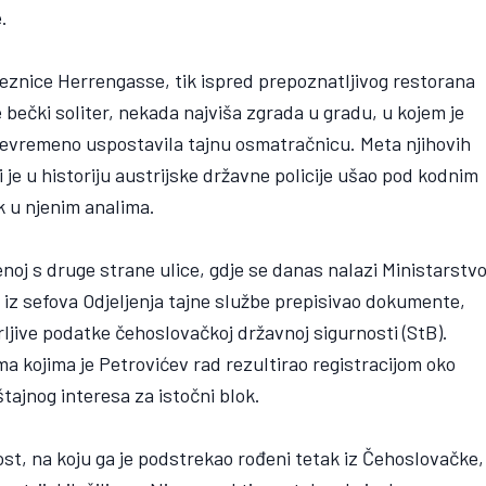
.
jeznice Herrengasse, tik ispred prepoznatljivog restorana
 bečki soliter, nekada najviša zgrada u gradu, u kojem je
ojevremeno uspostavila tajnu osmatračnicu. Meta njihovih
ji je u historiju austrijske državne policije ušao pod kodnim
k u njenim analima.
noj s druge strane ulice, gdje se danas nalazi Ministarstv
 iz sefova Odjeljenja tajne službe prepisivao dokumente,
rljive podatke čehoslovačkoj državnoj sigurnosti (StB).
ema kojima je Petrovićev rad rezultirao registracijom oko
štajnog interesa za istočni blok.
st, na koju ga je podstrekao rođeni tetak iz Čehoslovačke,