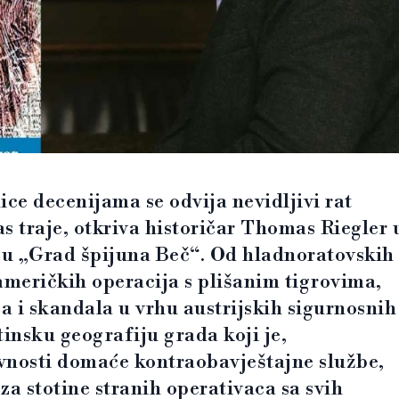
nice decenijama se odvija nevidljivi rat
as traje, otkriva historičar Thomas Riegler 
ču „Grad špijuna Beč“. Od hladnoratovskih
američkih operacija s plišanim tigrovima,
 i skandala u vrhu austrijskih sigurnosnih
tinsku geografiju grada koji je,
ivnosti domaće kontraobavještajne službe,
 za stotine stranih operativaca sa svih