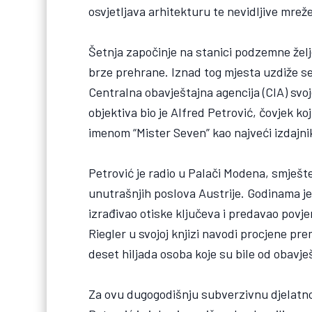
osvjetljava arhitekturu te nevidljive mreže
Šetnja započinje na stanici podzemne žel
brze prehrane. Iznad tog mjesta uzdiže se
Centralna obavještajna agencija (CIA) sv
objektiva bio je Alfred Petrović, čovjek ko
imenom “Mister Seven” kao najveći izdajni
Petrović je radio u Palači Modena, smješte
unutrašnjih poslova Austrije. Godinama je
izrađivao otiske ključeva i predavao povje
Riegler u svojoj knjizi navodi procjene pr
deset hiljada osoba koje su bile od obavje
Za ovu dugogodišnju subverzivnu djelatno