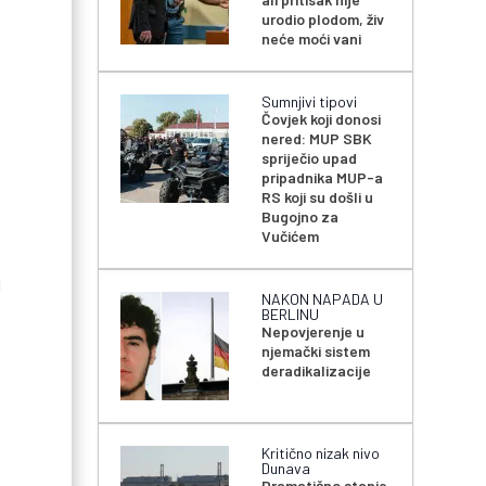
urodio plodom, živ
neće moći vani
Sumnjivi tipovi
Čovjek koji donosi
nered: MUP SBK
spriječio upad
pripadnika MUP-a
RS koji su došli u
Bugojno za
Vučićem
i
NAKON NAPADA U
BERLINU
Nepovjerenje u
njemački sistem
deradikalizacije
Kritično nizak nivo
Dunava
Dramatično stanje