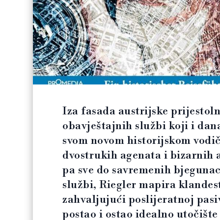
Iza fasada austrijske prijestol
obavještajnih službi koji i dan
svom novom historijskom vodi
dvostrukih agenata i bizarnih 
pa sve do savremenih bjegunaca
službi, Riegler mapira klandes
zahvaljujući poslijeratnoj pas
postao i ostao idealno utočište