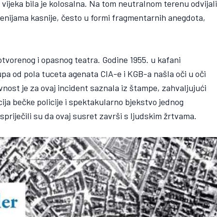
 vijeka bila je kolosalna. Na tom neutralnom terenu odvijal
ecenijama kasnije, često u formi fragmentarnih anegdota,
tvorenog i opasnog teatra. Godine 1955. u kafani
pa od pola tuceta agenata CIA-e i KGB-a našla oči u oči
ost je za ovaj incident saznala iz štampe, zahvaljujući
ija bečke policije i spektakularno bjekstvo jednog
priječili su da ovaj susret završi s ljudskim žrtvama.