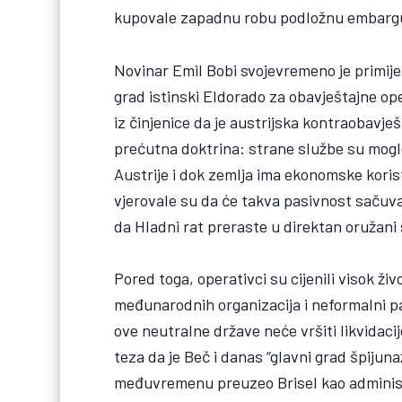
kupovale zapadnu robu podložnu embargu i
Novinar Emil Bobi svojevremeno je primijet
grad istinski Eldorado za obavještajne op
iz činjenice da je austrijska kontraobavješ
prećutna doktrina: strane službe su mogle
Austrije i dok zemlja ima ekonomske koris
vjerovale su da će takva pasivnost sačuva
da Hladni rat preraste u direktan oružani
Pored toga, operativci su cijenili visok ži
međunarodnih organizacija i neformalni pa
ove neutralne države neće vršiti likvidaci
teza da je Beč i danas “glavni grad špijuna
međuvremenu preuzeo Brisel kao administr