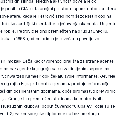
austrijskih šilinga. Njegova aktivnost dovela je do
 je prisililo CIA-u da unajmi prostor u spomenutom soliter
g ove afere, kada je Petrović sredinom šezdesetih godina
 duboko austrijski mentalitet rješavanja skandala. Umjest
 robije, Petrović je tiho premješten na drugu funkciju,
tnika, a 1968. godine primio je i svečanu povelju za
.
širi mozaik Beča kao otvorenog igrališta za strane agente.
 vremena: agente koji igraju šah u zadimljenim separeima
 “Schwarzes Kameel” dok čekaju svoje informante; Jevreje
Trećeg rajha koji, pritisnuti ucjenama, prodaju informacije
eškim poslijeratnim godinama, opće siromaštvo pretvorilo
cija. Grad je bio premrežen stotinama konspirativnih
i luksuznih klubova, poput čuvenog “Cluba 45”, gdje su se
avezi. Sjevernokorejske diplomate su bez ometanja