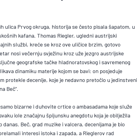
h ulica Prvog okruga, historija se često pisala šapatom, u
askošnih kafana. Thomas Riegler, ugledni austrijski
 tajnih službi, kreće se kroz ove uličice brzim, gotovo
ar nosi večernju svježinu kroz uže jezgro austrijske
z ključne geografske tačke hladnoratovskog i savremenog
likava dinamiku materije kojom se bavi: on posjeduje
m protekle decenije, koje je nedavno pretočio u jedinstven
na Beč”.
 samo bizarne i duhovite crtice o ambasadama koje služe
vaku iole značajnu špijunsku anegdotu koja je obilježila
 danas. Beč, grad muzike i valcera, decenijama je bio
prelamali interesi istoka i zapada, a Rieglerov rad