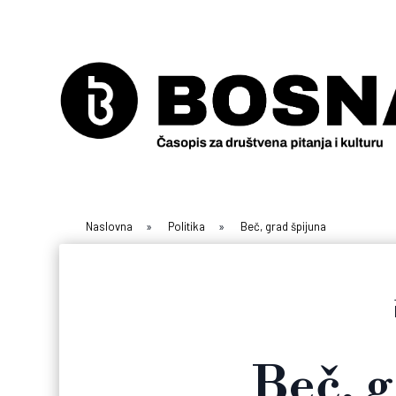
Naslovna
»
Politika
»
Beč, grad špijuna
Beč, g