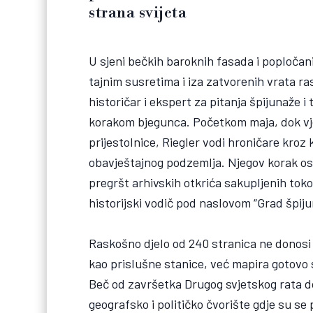
strana svijeta
U sjeni bečkih baroknih fasada i popločani
tajnim susretima i iza zatvorenih vrata r
historičar i ekspert za pitanja špijunaže i
korakom bjegunca. Početkom maja, dok vjet
prijestolnice, Riegler vodi hroničare kro
obavještajnog podzemlja. Njegov korak os
pregršt arhivskih otkrića sakupljenih toko
historijski vodič pod naslovom “Grad špiju
Raskošno djelo od 240 stranica ne donosi
kao prislušne stanice, već mapira gotovo s
Beč od završetka Drugog svjetskog rata do
geografsko i političko čvorište gdje su se 