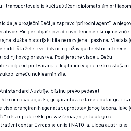
 transportovale je kući zaštićeni diplomatskim prtljagom
io da je prosječni Bečlija zapravo “prirodni agent”, a njego
erativce. Riegler objašnjava da ovaj fenomen korijene vuče
tajna služba historijski bila nerazvijena i pasivna. Vladala j
 raditi šta žele, sve dok ne ugrožavaju direktne interese
ti od njihovog prisustva. Poslijeratne vlade u Beču
ti zemlju od pretvaranja u legitimnu vojnu metu u slučaju
 sukob između nuklearnih sila.
votni standard Austrije, blizinu preko pedeset
kt o nenapadanju, koji je garantovao da se unutar granica
je visokorangiranih agenata suprotstavljenog tabora. Iako j
že” u Evropi donekle prevaziđena, jer je tu ulogu u
ativni centar Evropske unije i NATO-a, uloga austrijske