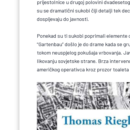
prijestolnice u drugoj polovini dvadesetog
su se dramatični sukobi čiji detalji tek d
dospijevaju do javnosti.
Ponekad su ti sukobi poprimali elemente o
“Gartenbau” došlo je do drame kada se gru
tokom neuspjelog pokušaja vrbovanja. Javn
likovanju sovjetske strane. Brza intervenc
američkog operativca kroz prozor toaleta s