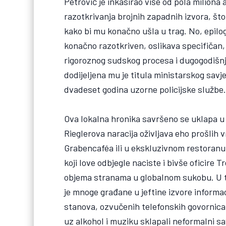
Petrović je inkasirao više od pola miliona 
razotkrivanja brojnih zapadnih izvora, što
kako bi mu konačno ušla u trag. No, epilo
konačno razotkriven, oslikava specifičan,
rigoroznog sudskog procesa i dugogodišnje
dodijeljena mu je titula ministarskog savje
dvadeset godina uzorne policijske službe
Ova lokalna hronika savršeno se uklapa u 
Rieglerova naracija oživljava eho prošlih
Grabencaféa ili u ekskluzivnom restoranu
koji love odbjegle naciste i bivše oficire 
objema stranama u globalnom sukobu. U t
je mnoge građane u jeftine izvore informa
stanova, ozvučenih telefonskih govornica 
uz alkohol i muziku sklapali neformalni s