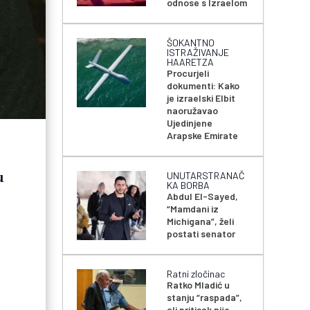
odnose s Izraelom
ŠOKANTNO
ISTRAŽIVANJE
HAARETZA
Procurjeli
dokumenti: Kako
je izraelski Elbit
naoružavao
Ujedinjene
Arapske Emirate
u
UNUTARSTRANAČ
KA BORBA
Abdul El-Sayed,
“Mamdani iz
Michigana”, želi
postati senator
Ratni zločinac
Ratko Mladić u
stanju “raspada”,
ali pritisak nije