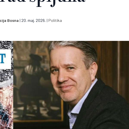
cija Bosna
|
20. maj. 2026.
|
Politika