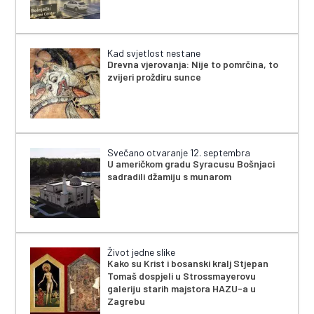
Kad svjetlost nestane
Drevna vjerovanja: Nije to pomrčina, to
zvijeri proždiru sunce
Svečano otvaranje 12. septembra
U američkom gradu Syracusu Bošnjaci
sadradili džamiju s munarom
Život jedne slike
Kako su Krist i bosanski kralj Stjepan
Tomaš dospjeli u Strossmayerovu
galeriju starih majstora HAZU-a u
Zagrebu