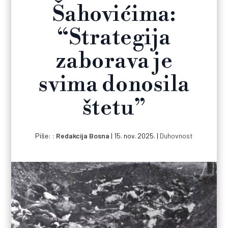
Šahovićima:
“Strategija
zaborava je
svima donosila
štetu”
Piše:
Redakcija Bosna
|
15. nov. 2025.
|
Duhovnost