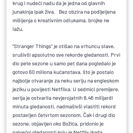
krug i nudeći nadu da je jedna od glavnih
junakinja ipak živa. Bez obzira na podijeljena
mišljenja o kreativnim odlukama, brojke ne
lažu.
“Stranger Things” je otišao na vrhuncu slave,
srušivši apsolutno sve rekorde gledanosti. Prvi
dio pete sezone u samo pet dana pogledalo je
gotovo 60 miliona kućanstava, što je postalo
najbolje otvaranje za neku seriju na engleskom
jeziku u povijesti Netflixa. U sedmici premijere,
serija je ostvarila nevjerojatnih 8,46 milijardi
minuta gledanosti, nadmašivši vlastiti rekord
postavljen četvrtom sezonom. Čak i drugi dio
sezone, objavljen oko Božića, pridonio je
najvećoj gledanosti koju je Netflix ikada