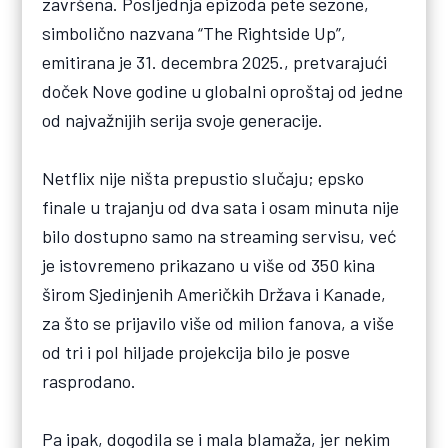
završena. Posljednja epizoda pete sezone,
simbolično nazvana “The Rightside Up”,
emitirana je 31. decembra 2025., pretvarajući
doček Nove godine u globalni oproštaj od jedne
od najvažnijih serija svoje generacije.
Netflix nije ništa prepustio slučaju; epsko
finale u trajanju od dva sata i osam minuta nije
bilo dostupno samo na streaming servisu, već
je istovremeno prikazano u više od 350 kina
širom Sjedinjenih Američkih Država i Kanade,
za što se prijavilo više od milion fanova, a više
od tri i pol hiljade projekcija bilo je posve
rasprodano.
Pa ipak, dogodila se i mala blamaža, jer nekim