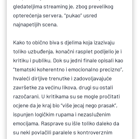
gledateljima streaming je, zbog prevelikog
opterećenja servera, “pukao” usred
najnapetijih scena.
Kako to obično biva s djelima koja izazivaju
toliko uzbuđenja, konačni rasplet podijelio je i
kritiku i publiku. Dok su jedni finale opisali kao
“tematski koherentno i emocionalno precizno”,
hvaleći dirljive trenutke i zadovoljavajuće
završetke za većinu likova, drugi su ostali
razočarani. U kritikama su se mogle pročitati
ocjene da je kraj bio “više jecaj nego prasak”,
ispunjen logičkim rupama i nezasluženim
emocijama. Rasprave su išle toliko daleko da
su neki povlačili paralele s kontroverznim