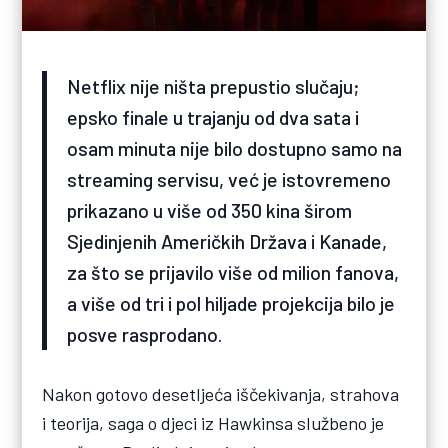
Netflix nije ništa prepustio slučaju;
epsko finale u trajanju od dva sata i
osam minuta nije bilo dostupno samo na
streaming servisu, već je istovremeno
prikazano u više od 350 kina širom
Sjedinjenih Američkih Država i Kanade,
za što se prijavilo više od milion fanova,
a više od tri i pol hiljade projekcija bilo je
posve rasprodano.
Nakon gotovo desetljeća iščekivanja, strahova
i teorija, saga o djeci iz Hawkinsa službeno je