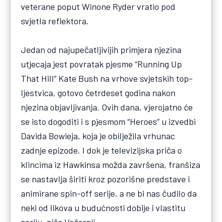
veterane poput Winone Ryder vratio pod
svjetla reflektora.
Jedan od najupečatljivijih primjera njezina
utjecaja jest povratak pjesme “Running Up
That Hill” Kate Bush na vrhove svjetskih top-
ljestvica, gotovo četrdeset godina nakon
njezina objavljivanja. Ovih dana, vjerojatno će
se isto dogoditi i s pjesmom “Heroes” u izvedbi
Davida Bowieja, koja je obilježila vrhunac
zadnje epizode. I dok je televizijska priča o
klincima iz Hawkinsa možda završena, franšiza
se nastavlja širiti kroz pozorišne predstave i
animirane spin-off serije, a ne bi nas čudilo da
neki od likova u budućnosti dobije i vlastitu