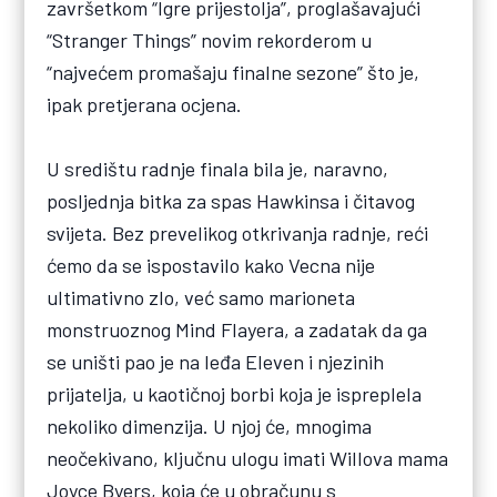
završetkom “Igre prijestolja”, proglašavajući
“Stranger Things” novim rekorderom u
“najvećem promašaju finalne sezone” što je,
ipak pretjerana ocjena.
U središtu radnje finala bila je, naravno,
posljednja bitka za spas Hawkinsa i čitavog
svijeta. Bez prevelikog otkrivanja radnje, reći
ćemo da se ispostavilo kako Vecna nije
ultimativno zlo, već samo marioneta
monstruoznog Mind Flayera, a zadatak da ga
se uništi pao je na leđa Eleven i njezinih
prijatelja, u kaotičnoj borbi koja je ispreplela
nekoliko dimenzija. U njoj će, mnogima
neočekivano, ključnu ulogu imati Willova mama
Joyce Byers, koja će u obračunu s