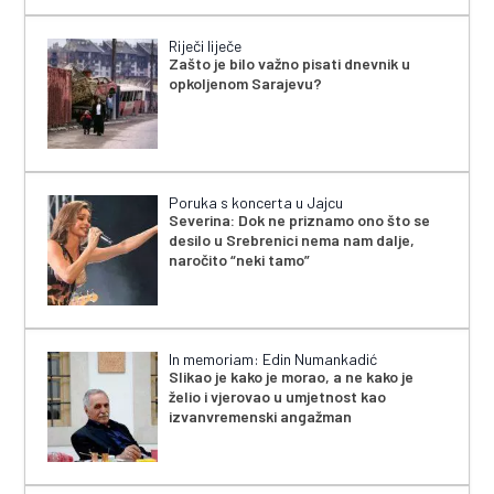
Riječi liječe
Zašto je bilo važno pisati dnevnik u
opkoljenom Sarajevu?
Poruka s koncerta u Jajcu
Severina: Dok ne priznamo ono što se
desilo u Srebrenici nema nam dalje,
naročito “neki tamo”
In memoriam: Edin Numankadić
Slikao je kako je morao, a ne kako je
želio i vjerovao u umjetnost kao
izvanvremenski angažman