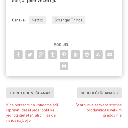
seriju, piše Večernji.
Oznake:
Netflix
Stranger Things
PODIJELI:
PRETHODNI ČLANAK
SLJEDEĆI ČLANAK
Kina porezom na kondome želi
Starbucks zatvara stotine
ispraviti desetljeća “politike
prodavnica u velikim
jednog djeteta”, ali čini se da
gradovima
ne ide najbolje