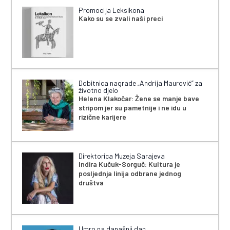
Promocija Leksikona
Kako su se zvali naši preci
Dobitnica nagrade „Andrija Maurović” za
životno djelo
Helena Klakočar: Žene se manje bave
stripom jer su pametnije i ne idu u
rizične karijere
Direktorica Muzeja Sarajeva
Indira Kučuk-Sorguč: Kultura je
posljednja linija odbrane jednog
društva
Umro na današnji dan