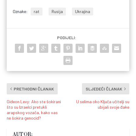
Oznake:
rat
Rusija
Ukrajina
PODIJELI:
PRETHODNI ČLANAK
SLJEDEĆI ČLANAK
Gideon Levy: Ako ste šokirani
U selima oko Ključa učitelji su
što su Izraelci pretukli
ubijali svoje đake
arapskog vozača, kako vas
ne šokira genocid?
AUTOR: