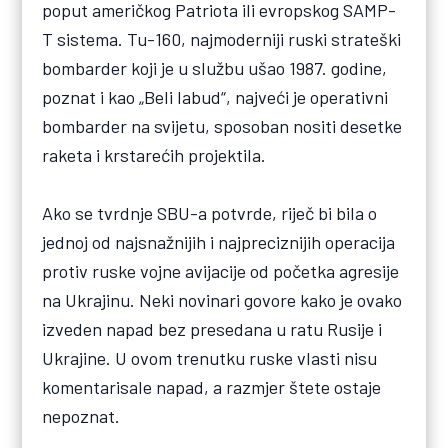
poput američkog Patriota ili evropskog SAMP-
T sistema. Tu-160, najmoderniji ruski strateški
bombarder koji je u službu ušao 1987. godine,
poznat i kao „Beli labud“, najveći je operativni
bombarder na svijetu, sposoban nositi desetke
raketa i krstarećih projektila.
Ako se tvrdnje SBU-a potvrde, riječ bi bila o
jednoj od najsnažnijih i najpreciznijih operacija
protiv ruske vojne avijacije od početka agresije
na Ukrajinu. Neki novinari govore kako je ovako
izveden napad bez presedana u ratu Rusije i
Ukrajine. U ovom trenutku ruske vlasti nisu
komentarisale napad, a razmjer štete ostaje
nepoznat.