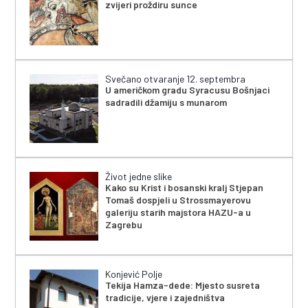
zvijeri proždiru sunce
Svečano otvaranje 12. septembra
U američkom gradu Syracusu Bošnjaci
sadradili džamiju s munarom
Život jedne slike
Kako su Krist i bosanski kralj Stjepan
Tomaš dospjeli u Strossmayerovu
galeriju starih majstora HAZU-a u
Zagrebu
Konjević Polje
Tekija Hamza-dede: Mjesto susreta
tradicije, vjere i zajedništva