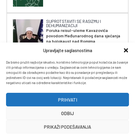
SUPROTSTAVITI SE RASIZMU I
DEHUMANIZACIJI
Poruka reisul-uleme Kavazovića
povodom Međunarodnog dana sjećanja
na holokaust nad Romima
Upravljajte saglasnostima
Da bismo pružili najbolje iskustvo, koristimo tehnologije poput kolačića za čuvanje
i/ili pristup informacijama o uređaju. Saglasnost sa ovim tehnologijama će nam
omogućiti da obrađujemo podatke kao što su ponašanje pri pregledanju ili
jedinstveni ID-ovi na ovoj web lokaciji. Nepristanak ili povlačenje saglasnosti može
negativno uticati na određene karakteristike i funkcije.
IMPRESSUM
|
UVJETI KORIŠTENJA
|
POLITIKA
PRIVATNOSTI
|
KONTAKT
|
ČASOPIS
PRIHVATI
ODBIJ
PRIKAŽI PODEŠAVANJA