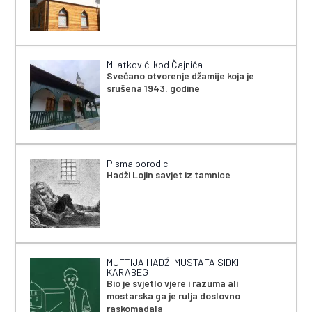
Milatkovići kod Čajniča
Svečano otvorenje džamije koja je
srušena 1943. godine
Pisma porodici
Hadži Lojin savjet iz tamnice
MUFTIJA HADŽI MUSTAFA SIDKI
KARABEG
Bio je svjetlo vjere i razuma ali
mostarska ga je rulja doslovno
raskomadala