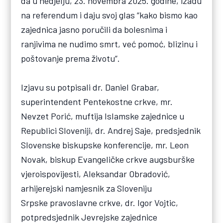
da u nedjelju, 23. novembra 2025. godine, izađu
na referendum i daju svoj glas “kako bismo kao
zajednica jasno poručili da bolesnima i
ranjivima ne nudimo smrt, već pomoć, blizinu i
poštovanje prema životu”.
Izjavu su potpisali dr. Daniel Grabar,
superintendent Pentekostne crkve, mr.
Nevzet Porić, muftija Islamske zajednice u
Republici Sloveniji, dr. Andrej Saje, predsjednik
Slovenske biskupske konferencije, mr. Leon
Novak, biskup Evangeličke crkve augsburške
vjeroispovijesti, Aleksandar Obradović,
arhijerejski namjesnik za Sloveniju
Srpske pravoslavne crkve, dr. Igor Vojtic,
potpredsjednik Jevrejske zajednice