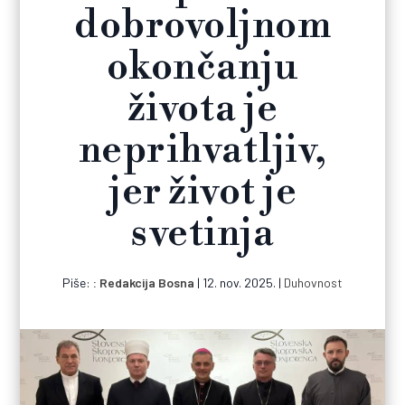
dobrovoljnom
okončanju
života je
neprihvatljiv,
jer život je
svetinja
Piše:
Redakcija Bosna
|
12. nov. 2025.
|
Duhovnost