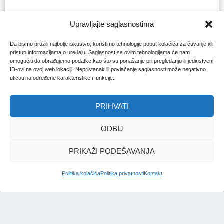
Upravljajte saglasnostima
Da bismo pružili najbolje iskustvo, koristimo tehnologije poput kolačića za čuvanje i/ili
pristup informacijama o uređaju. Saglasnost sa ovim tehnologijama će nam
omogućiti da obrađujemo podatke kao što su ponašanje pri pregledanju ili jedinstveni
ID-ovi na ovoj web lokaciji. Nepristanak ili povlačenje saglasnosti može negativno
uticati na određene karakteristike i funkcije.
PRIHVATI
ODBIJ
PRIKAŽI PODEŠAVANJA
Politika kolačića
Politika privatnosti
Kontakt