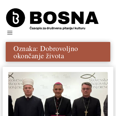
Oznaka:
Dobrovoljno
okončanje života