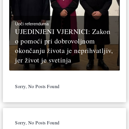
Uoči referenduma
UJEDINJENI VJERNICI: Zakon
o pomoći pri dobrovoljnom
okončanju života je neprihvatljiv,
jer život je svetinja
Sorry, No Posts Found
Sorry, No Posts Found