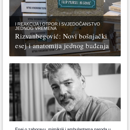
I REAKCIJA I OTPOR I SVJEDOČANSTVO
JEDNOG VREMENA
Rizvanbegović: Novi bošnjački
esej i anatomija jednog buđenja
Esej o zaboravu, mimikriji i ambulantama naroda u