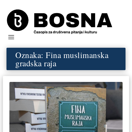
Oznaka:
Fina muslimanska
gradska raja