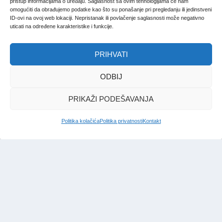
pristup informacijama o uređaju. Saglasnost sa ovim tehnologijama će nam
omogućiti da obrađujemo podatke kao što su ponašanje pri pregledanju ili jedinstveni
ID-ovi na ovoj web lokaciji. Nepristanak ili povlačenje saglasnosti može negativno
uticati na određene karakteristike i funkcije.
PRIHVATI
ODBIJ
PRIKAŽI PODEŠAVANJA
Politika kolačića
Politika privatnosti
Kontakt
IMPRESSUM
|
UVJETI KORIŠTENJA
|