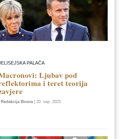
JELISEJSKA PALAČA
Macronovi: Ljubav pod
reflektorima i teret teorija
zavjere
Redakcija Bosna
|
20. sep. 2025.