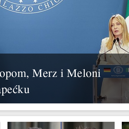
ropom, Merz i Meloni
apećku