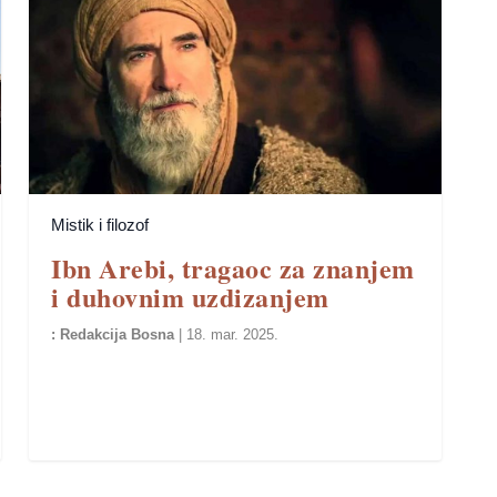
Mistik i filozof
Ibn Arebi, tragaoc za znanjem
i duhovnim uzdizanjem
Redakcija Bosna
|
18. mar. 2025.