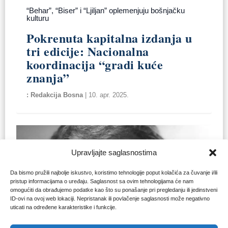
“Behar”, “Biser” i “Ljiljan” oplemenjuju bošnjačku
kulturu
Pokrenuta kapitalna izdanja u
tri edicije: Nacionalna
koordinacija “gradi kuće
znanja”
Redakcija Bosna
|
10. apr. 2025.
Upravljajte saglasnostima
Da bismo pružili najbolje iskustvo, koristimo tehnologije poput kolačića za čuvanje i/ili
pristup informacijama o uređaju. Saglasnost sa ovim tehnologijama će nam
omogućiti da obrađujemo podatke kao što su ponašanje pri pregledanju ili jedinstveni
ID-ovi na ovoj web lokaciji. Nepristanak ili povlačenje saglasnosti može negativno
uticati na određene karakteristike i funkcije.