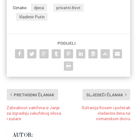
Oznake:
djeca
privatni život
Vladimir Putin
PODIJELI:
PRETHODNI ČLANAK
SLJEDEĆI ČLANAK
Zahvalnost vakifima iz Janje
Sultanija Kosem i početak
za izgradnju vakufskog silosa
vladavine žena na
i sušare
osmanskom dvoru
AUTOR: