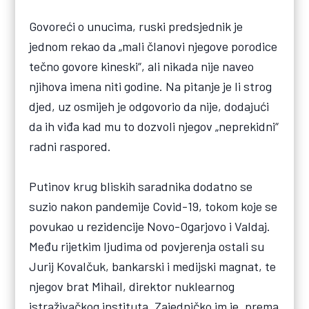
Govoreći o unucima, ruski predsjednik je
jednom rekao da „mali članovi njegove porodice
tečno govore kineski“, ali nikada nije naveo
njihova imena niti godine. Na pitanje je li strog
djed, uz osmijeh je odgovorio da nije, dodajući
da ih viđa kad mu to dozvoli njegov „neprekidni“
radni raspored.
Putinov krug bliskih saradnika dodatno se
suzio nakon pandemije Covid-19, tokom koje se
povukao u rezidencije Novo-Ogarjovo i Valdaj.
Među rijetkim ljudima od povjerenja ostali su
Jurij Kovalčuk, bankarski i medijski magnat, te
njegov brat Mihail, direktor nuklearnog
istraživačkog instituta. Zajedničko im je, prema