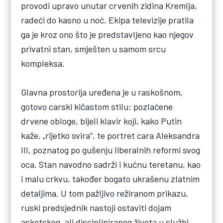
provodi upravo unutar crvenih zidina Kremlja,
radeći do kasno u noć. Ekipa televizije pratila
ga je kroz ono što je predstavljeno kao njegov
privatni stan, smješten u samom srcu
kompleksa.
Glavna prostorija uređena je u raskošnom,
gotovo carski kičastom stilu: pozlaćene
drvene obloge, bijeli klavir koji, kako Putin
kaže, „rijetko svira“, te portret cara Aleksandra
III, poznatog po gušenju liberalnih reformi svog
oca. Stan navodno sadrži i kućnu teretanu, kao
i malu crkvu, također bogato ukrašenu zlatnim
detaljima. U tom pažljivo režiranom prikazu,
ruski predsjednik nastoji ostaviti dojam
asketskog, ali discipliniranog života u službi