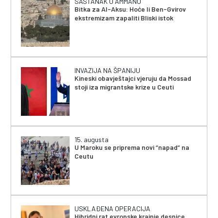
SASTANAK U AMMANU
Bitka za Al-Aksu: Hoće li Ben-Gvirov
ekstremizam zapaliti Bliski istok
INVAZIJA NA ŠPANIJU
Kineski obavještajci vjeruju da Mossad
stoji iza migrantske krize u Ceuti
15. augusta
U Maroku se priprema novi “napad” na
Ceutu
USKLAĐENA OPERACIJA
Hibridni rat evropske krajnje desnice