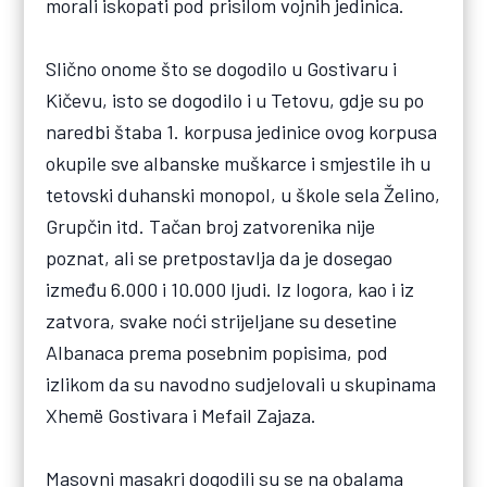
morali iskopati pod prisilom vojnih jedinica.
Slično onome što se dogodilo u Gostivaru i
Kičevu, isto se dogodilo i u Tetovu, gdje su po
naredbi štaba 1. korpusa jedinice ovog korpusa
okupile sve albanske muškarce i smjestile ih u
tetovski duhanski monopol, u škole sela Želino,
Grupčin itd. Tačan broj zatvorenika nije
poznat, ali se pretpostavlja da je dosegao
između 6.000 i 10.000 ljudi. Iz logora, kao i iz
zatvora, svake noći strijeljane su desetine
Albanaca prema posebnim popisima, pod
izlikom da su navodno sudjelovali u skupinama
Xhemë Gostivara i Mefail Zajaza.
Masovni masakri dogodili su se na obalama