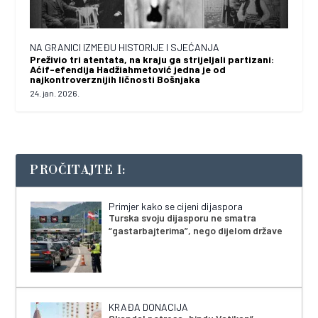
NA GRANICI IZMEĐU HISTORIJE I SJEĆANJA
Preživio tri atentata, na kraju ga strijeljali partizani:
Aćif-efendija Hadžiahmetović jedna je od
najkontroverznijih ličnosti Bošnjaka
24. jan. 2026.
PROČITAJTE I:
Primjer kako se cijeni dijaspora
Turska svoju dijasporu ne smatra
“gastarbajterima”, nego dijelom države
KRAĐA DONACIJA