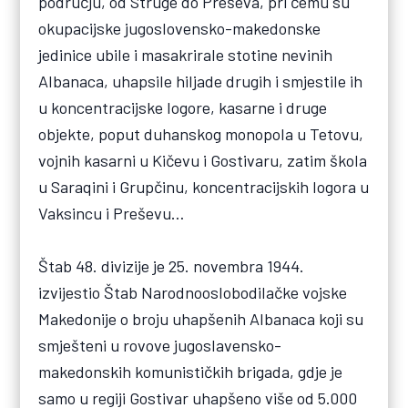
području, od Struge do Preševa, pri čemu su
okupacijske jugoslovensko-makedonske
jedinice ubile i masakrirale stotine nevinih
Albanaca, uhapsile hiljade drugih i smjestile ih
u koncentracijske logore, kasarne i druge
objekte, poput duhanskog monopola u Tetovu,
vojnih kasarni u Kičevu i Gostivaru, zatim škola
u Saraqini i Grupčinu, koncentracijskih logora u
Vaksincu i Preševu…
Štab 48. divizije je 25. novembra 1944.
izvijestio Štab Narodnooslobodilačke vojske
Makedonije o broju uhapšenih Albanaca koji su
smješteni u rovove jugoslavensko-
makedonskih komunističkih brigada, gdje je
samo u regiji Gostivar uhapšeno više od 5.000