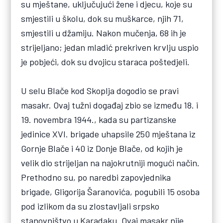
su mještane, uključujući žene i djecu, koje su
smjestili u školu, dok su muškarce, njih 71,
smjestili u džamiju. Nakon mučenja, 68 ih je
strijeljano; jedan mladić prekriven krvlju uspio
je pobjeći, dok su dvojicu staraca poštedjeli.
U selu Blače kod Skoplja dogodio se pravi
masakr. Ovaj tužni događaj zbio se između 18. i
19. novembra 1944., kada su partizanske
jedinice XVI. brigade uhapsile 250 mještana iz
Gornje Blače i 40 iz Donje Blače, od kojih je
velik dio strijeljan na najokrutniji mogući način.
Prethodno su, po naredbi zapovjednika
brigade, Gligorija Šaranovića, pogubili 15 osoba
pod izlikom da su zlostavljali srpsko
stanovništvo u Karadaku. Ovaj masakr nije