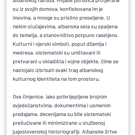
albanskog naroda. Hiljade porodica protjerane
su iz svojih domova, konfiskovana im je
imovina, a mnoge su prisilno preseljene. U
nekim slučajevima, albanska sela su spaljena
do temelja, a stanovništvo potpuno raseljeno.
Kulturni i vjerski simboli, poput džamija i
medresa, sistematski su uništavani ili
pretvarani u skladišta i vojne objekte, čime se
nastojalo izbrisati svaki trag albanskog
kulturnog identiteta na tom prostoru.
Ove činjenice, iako potkrijepljene brojnim
svjedočanstvima, dokumentima i usmenim
predajama, decenijama su bile sistematski
prešućivane ili minimizirane u službenoj
jugoslovenskoj historiografiji. Albanske žrtve