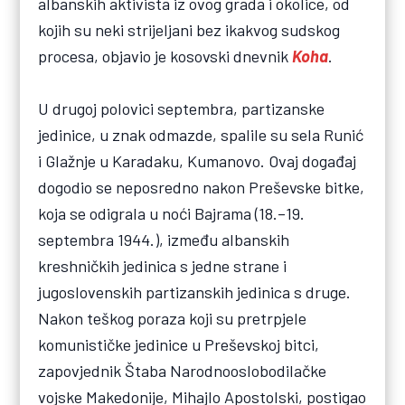
albanskih aktivista iz ovog grada i okolice, od
kojih su neki strijeljani bez ikakvog sudskog
procesa, objavio je kosovski dnevnik
Koha
.
U drugoj polovici septembra, partizanske
jedinice, u znak odmazde, spalile su sela Runić
i Glažnje u Karadaku, Kumanovo. Ovaj događaj
dogodio se neposredno nakon Preševske bitke,
koja se odigrala u noći Bajrama (18.–19.
septembra 1944.), između albanskih
kreshničkih jedinica s jedne strane i
jugoslovenskih partizanskih jedinica s druge.
Nakon teškog poraza koji su pretrpjele
komunističke jedinice u Preševskoj bitci,
zapovjednik Štaba Narodnooslobodilačke
vojske Makedonije, Mihajlo Apostolski, postigao