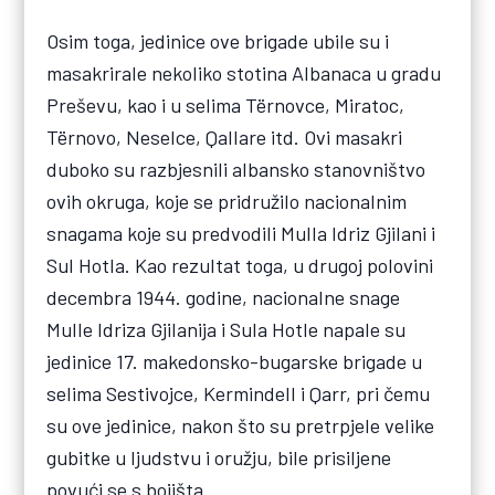
Osim toga, jedinice ove brigade ubile su i
masakrirale nekoliko stotina Albanaca u gradu
Preševu, kao i u selima Tërnovce, Miratoc,
Tërnovo, Neselce, Qallare itd. Ovi masakri
duboko su razbjesnili albansko stanovništvo
ovih okruga, koje se pridružilo nacionalnim
snagama koje su predvodili Mulla Idriz Gjilani i
Sul Hotla. Kao rezultat toga, u drugoj polovini
decembra 1944. godine, nacionalne snage
Mulle Idriza Gjilanija i Sula Hotle napale su
jedinice 17. makedonsko-bugarske brigade u
selima Sestivojce, Kermindell i Qarr, pri čemu
su ove jedinice, nakon što su pretrpjele velike
gubitke u ljudstvu i oružju, bile prisiljene
povući se s bojišta.