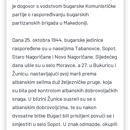
je dogovor s vodstvom bugarske Komunističke
partije o raspoređivanju bugarskih
partizanskih brigada u Makedoniji.
Dana 25. oktobra 1944. bugarske jedinice
raspoređene su u naseljima Tabanovce, Sopot,
Staro Nagoričane i Novo Nagoričane. Sljedećeg
dana ušle su u selo Moravce, a 27. u Bukuricu i
Žunicu, nastavljajući svoj marš prema
albanskim selima duž željezničke pruge, koja
su bila pod kontrolom albanskih dobrovoljačkih
snaga. U blizini Žunice susreli su se s
albanskim dobrovoljcima, te su nakon
dvosatne bitke Bugari bili prisiljeni povući se i
smjestiti u selo Sopot. U znak odmazde, okupili