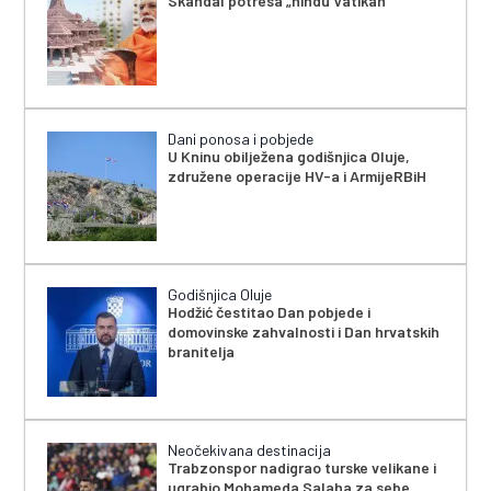
Skandal potresa „hindu Vatikan“
Dani ponosa i pobjede
U Kninu obilježena godišnjica Oluje,
združene operacije HV-a i ArmijeRBiH
Godišnjica Oluje
Hodžić čestitao Dan pobjede i
domovinske zahvalnosti i Dan hrvatskih
branitelja
Neočekivana destinacija
Trabzonspor nadigrao turske velikane i
ugrabio Mohameda Salaha za sebe