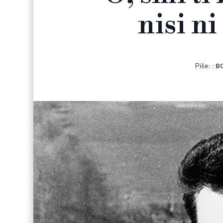
nisi n
Piše:
B