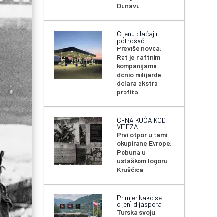
Dunavu
Cijenu plaćaju
potrošači
Previše novca:
Rat je naftnim
kompanijama
donio milijarde
dolara ekstra
profita
CRNA KUĆA KOD
VITEZA
Prvi otpor u tami
okupirane Evrope:
Pobuna u
ustaškom logoru
Kruščica
Primjer kako se
cijeni dijaspora
Turska svoju