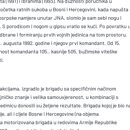
ta (1991) i Ibrahima (1993). Na dužnosti poručnika u
 početka ratnih sukoba u Bosni i Hercegovini, kada napušta
ikosrpske namjere unutar JNA, slomio je sam sebi nogu i
. S porodicom i nogom u gipsu vratio se kući. Po povratku 
dbrane i formiranju prvih vojnih jedinica na tom prostoru.
1. augusta 1992. godine i njegov prvi komandant. Od 15.
žnost komandanta 105., kasnije 505. bužimske viteške
i.
u akcijama, izgradio je brigadu sa specifičnim načinom
jničko znanje i velika samouvjerenost, u kombinaciji s
dmicu donosili su željene rezultate. Brigada kojoj je bio n
e, ali i cijele Bosne i Hercegovine (na objema
rva motorizovana brigada u redovima Armije Republike