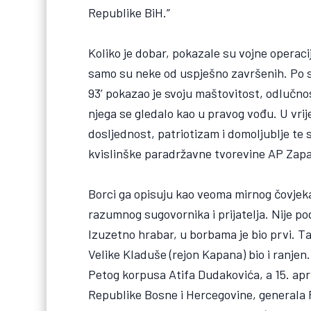
Republike BiH.”
Koliko je dobar, pokazale su vojne operaci
samo su neke od uspješno završenih. Po s
93’ pokazao je svoju maštovitost, odlučnos
njega se gledalo kao u pravog vođu. U vr
dosljednost, patriotizam i domoljublje te
kvislinške paradržavne tvorevine AP Zap
Borci ga opisuju kao veoma mirnog čovjeka. 
razumnog sugovornika i prijatelja. Nije pod
Izuzetno hrabar, u borbama je bio prvi. Ta
Velike Kladuše (rejon Kapana) bio i ranje
Petog korpusa Atifa Dudakovića, a 15. apr
Republike Bosne i Hercegovine, generala 