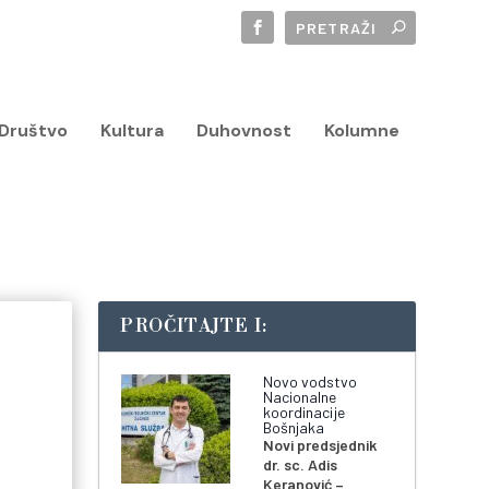
Društvo
Kultura
Duhovnost
Kolumne
PROČITAJTE I:
Novo vodstvo
Nacionalne
koordinacije
Bošnjaka
Novi predsjednik
dr. sc. Adis
Keranović –