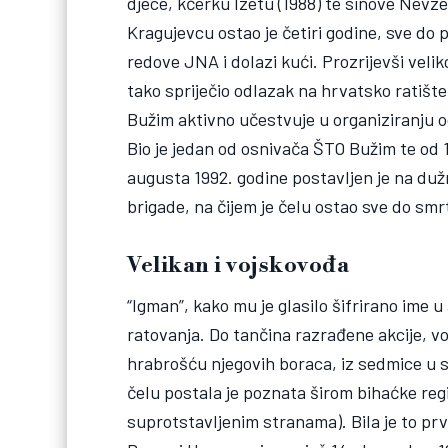
djece, kćerku Izetu (1988) te sinove Nevze
Kragujevcu ostao je četiri godine, sve do
redove JNA i dolazi kući. Prozrijevši vel
tako spriječio odlazak na hrvatsko ratište
Bužim aktivno učestvuje u organiziranju o
Bio je jedan od osnivača ŠTO Bužim te od 
augusta 1992. godine postavljen je na du
brigade, na čijem je čelu ostao sve do smrt
Velikan i vojskovođa
“Igman”, kako mu je glasilo šifrirano ime 
ratovanja. Do tančina razrađene akcije, vo
hrabrošću njegovih boraca, iz sedmice u se
čelu postala je poznata širom bihaćke regij
suprotstavljenim stranama). Bila je to p