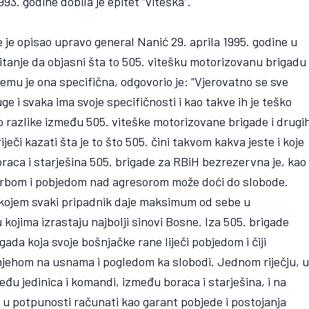
93. godine dobila je epitet “viteška”.
je je opisao upravo general Nanić 29. aprila 1995. godine u
 pitanje da objasni šta to 505. vitešku motorizovanu brigadu
emu je ona specifična, odgovorio je: “Vjerovatno se sve
e i svaka ima svoje specifičnosti i kao takve ih je teško
vio razlike između 505. viteške motorizovane brigade i drugi
ječi kazati šta je to što 505. čini takvom kakva jeste i koje
oraca i starješina 505. brigade za RBiH bezrezervna je, kao 
orbom i pobjedom nad agresorom može doći do slobode.
u kojem svaki pripadnik daje maksimum od sebe u
kojima izrastaju najbolji sinovi Bosne. Iza 505. brigade
igada koja svoje bošnjačke rane liječi pobjedom i čiji
smjehom na usnama i pogledom ka slobodi. Jednom riječju, 
đu jedinica i komandi, između boraca i starješina, i na
e u potpunosti računati kao garant pobjede i postojanja