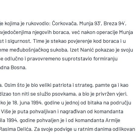
je kojima je rukovodio: Ćorkovača, Munja 93’, Breza 94’,
vjedočenjima njegovih boraca, već nakon operacije Munja
t i sigurnost. Time je stekao povjerenje kod boraca i u
ijeme međubošnjačkog sukoba, Izet Nanić pokazao je svoju
 se odlučno i pravovremeno suprotstavio formiranju
adna Bosna.
Osim što je bio veliki patriota i strateg, pamte ga i kao
izao ton niti se služio psovkama, a bio je privržen vjeri.
ko je 18. juna 1994. godine u jednoj od bitaka na području
n. Više je puta pohvaljivan i nagrađivan od komandanta
ila 1994. godine pohvaljen je i od komandanta Armije
Rasima Delića. Za svoje podvige u ratnim danima odlikovan