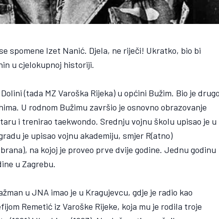
se spomene Izet Nanić. Djela, ne riječi! Ukratko, bio bi
n u cjelokupnoj historiji.
Dolini (tada MZ Varoška Rijeka) u općini Bužim. Bio je drug
ahima. U rodnom Bužimu završio je osnovno obrazovanje
itaru i trenirao taekwondo. Srednju vojnu školu upisao je u
gradu je upisao vojnu akademiju, smjer R(atno)
brana), na kojoj je proveo prve dvije godine. Jednu godinu
dine u Zagrebu.
ažman u JNA imao je u Kragujevcu, gdje je radio kao
ijom Remetić iz Varoške Rijeke, koja mu je rodila troje