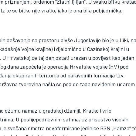
m priznanjem, ordenom “Zlatni ljiljan”. U svaku bitku kreta
Iz te se bitke nije vratio, iako je ona bila pobjednička.
h dešavanja na prostoru bivše Jugoslavije bio je u Liki, n
adašnje Vojne krajine) i djelomično u Cazinskoj krajini u
k. U Hrvatskoj će taj dan ostati urezan u povijest kao jedan
Tog dana započela je operacija Hrvatske vojske (HV) pod
anja okupiranih teritorija od paravojnih formacija tzv.
adržavna tvorevina našla se pod do tada neviđenim udarom
ao džumu namaz u gradskoj džamiji. Kratko i vrlo
sutnima. U poslijepodnevnim satima, uz prisustvo visokih
ena je svečana smotra novoformirane jedinice BSN „Hamza“ t