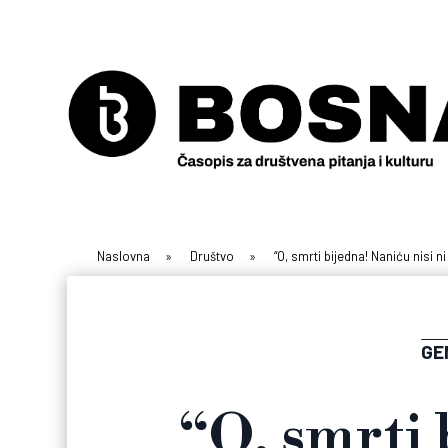
Naslovna
»
Društvo
»
“O, smrti bijedna! Naniću nisi n
GE
“O, smrti 