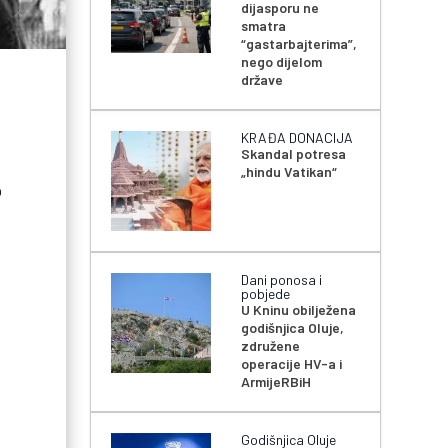
dijasporu ne
smatra
“gastarbajterima”,
nego dijelom
države
KRAĐA DONACIJA
Skandal potresa
„hindu Vatikan“
o
Dani ponosa i
pobjede
U Kninu obilježena
godišnjica Oluje,
združene
operacije HV-a i
ArmijeRBiH
Godišnjica Oluje