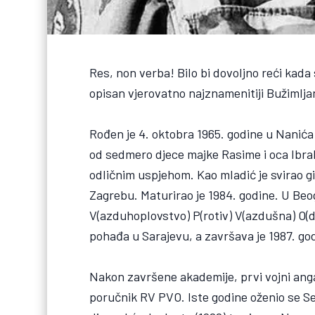
Res, non verba! Bilo bi dovoljno reći kada 
opisan vjerovatno najznamenitiji Bužimljani
Rođen je 4. oktobra 1965. godine u Nanića 
od sedmero djece majke Rasime i oca Ibr
odličnim uspjehom. Kao mladić je svirao g
Zagrebu. Maturirao je 1984. godine. U Beo
V(azduhoplovstvo) P(rotiv) V(azdušna) O(d
pohađa u Sarajevu, a završava je 1987. go
Nakon završene akademije, prvi vojni ang
poručnik RV PVO. Iste godine oženio se Sef