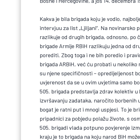
Bosne i Hercegovine, a još 14. decembra 19
Kakva je bila brigada koju je vodio, najbol
intervjuu za list „Ljiljani“. Na novinarsko
razlikuje od drugih brigada, odnosno, po č
brigade Armije RBiH razlikuju jedna od drug
porediti. Zbog toga i ne bih poredio i pra
brigada ARBiH, već ću probati u nekoliko ri
su njene specifičnosti – opredijeljenost b
uvjerenost da se u ovim uvjetima samo b
505. brigada predstavlja zdrav kolektiv 
izvršavanju zadataka, naročito borbenih u 
bogat je ratni put i mnogi uspjesi. To je br
pripadnici za pobjedu polažu živote, s o
505. brigadi vlada potpuno povjerenje izme
kraju je to brigada na koju narod BiH mož