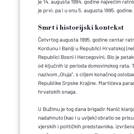
je 14. augusta 1994. godine najvećim ratni
je prvi, pa i u onu 5. augusta 1995. godine. 
Smrt i historijski kontekst
Četvrtog augusta 1995. godine centar ratni
Kordunu i Baniji u Republici Hrvatskoj (nek
Republici Bosni i Hercegovini. Bio je peta
od ključnih iz perioda domovinskog rata. 
nazivom „Oluja“, s ciljem konačnog oslobađ
Republike Srpske Krajine. Martićeva par
hrvatskih snaga.
U Bužimu je tog dana brigadir Nanić klanj
nadahnuto (kao i u uvijek) obratio se pri
vjerskih i političkih predstavnika, izvrš