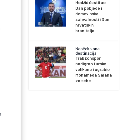
Hodžić čestitao
Dan pobjede i
domovinske
zahvalnosti i Dan
hrvatskih
u
branitelja
Neočekivana
destinacija
Trabzonspor
nadigrao turske
velikane i ugrabio
Mohameda Salaha
za sebe
a