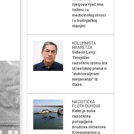
njegova riječ ima
težinu i u
medicinskoj struci
i u bošnjačkoj
manjini
KOLUMNISTA
HAARETZA
Gideon Levy:
Tinejdžer
razotkrio istinu iza
izraelskog plana o
“dobrovoljnom
iseljavanju” iz
Gaze
NACISTIČKA
FLOTA DUHOVA
Kako je suša
razotkrila
potopljene
brodove Hitlerove
Kriegsmarine u