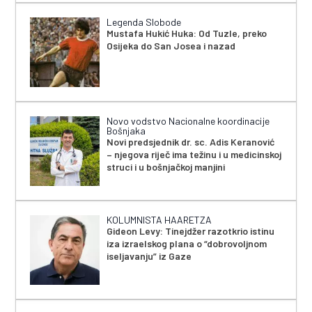
Legenda Slobode
Mustafa Hukić Huka: Od Tuzle, preko
Osijeka do San Josea i nazad
Novo vodstvo Nacionalne koordinacije
Bošnjaka
Novi predsjednik dr. sc. Adis Keranović
– njegova riječ ima težinu i u medicinskoj
struci i u bošnjačkoj manjini
KOLUMNISTA HAARETZA
Gideon Levy: Tinejdžer razotkrio istinu
iza izraelskog plana o “dobrovoljnom
iseljavanju” iz Gaze