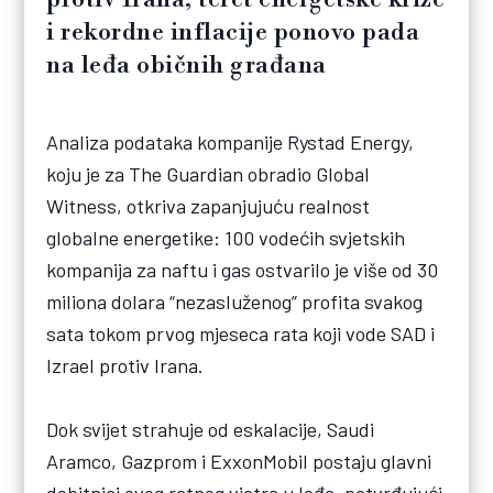
i rekordne inflacije ponovo pada
na leđa običnih građana
Analiza podataka kompanije Rystad Energy,
koju je za The Guardian obradio Global
Witness, otkriva zapanjujuću realnost
globalne energetike: 100 vodećih svjetskih
kompanija za naftu i gas ostvarilo je više od 30
miliona dolara “nezasluženog” profita svakog
sata tokom prvog mjeseca rata koji vode SAD i
Izrael protiv Irana.
Dok svijet strahuje od eskalacije, Saudi
Aramco, Gazprom i ExxonMobil postaju glavni
dobitnici ovog ratnog vjetra u leđa, potvrđujući